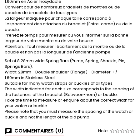
1.60mm en Acier Inoxydable
Convient pour de nombreux bracelets de montres ou de
boucles de bracelets de tous types.
La largeur indiquée pour chaque taille correspond à
l'espacement des attaches du bracelet (Entre-corne) ou de la
boucle.
Prenez le temps pour mesurer ou vous informer sur la bonne
largeur de votre montre ou de votre boucle.
Attention, il faut mesurer l'écartement de la montre ou de la
boucle et non pas la longueur de l'ancienne pompe.
Set of 8 28mm wide Spring Bars (Pump, Spring, Shackle, Pin,
Springs Bars).
Width: 28mm - Double shoulder (Flange) - Diameter: +/-
1.60mm in Stainless Steel
Suitable for many watch straps or buckles of all types.
The width indicated for each size corresponds to the spacing of
the fasteners of the bracelet (Between-horn) or buckle.
Take the time to measure or enquire about the correct width for
your watch or buckle.
Please note that you must measure the spacing of the watch or
buckle and not the length of the old pump.
COMMENTAIRES (0)
Note