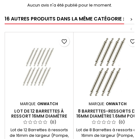
Aucun avis n'a été publié pour le moment.
16 AUTRES PRODUITS DANS LA MÊME CATÉGORIE :
>
<
favorite_border
favorite_border
MARQUE:
ONWATCH
MARQUE:
ONWATCH
LOT DE 12 BARRETTES À
8 BARRETTES-RESSORTS DE
RESSORT 16MM DIAMÈTRE
16MM DIAMÈTRE 1.6MM POU
1.6MM POUR BRACELET ET
BRACELET DE MONTRE
(0)
(0)
MONTRE
Lot de 12 Barrettes à ressorts
Lot de 8 Barrettes à ressorts de
de 16mm de largeur (Pompe,
16mm de largeur (Pompe,