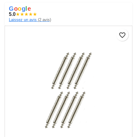
G
o
o
g
l
e
5.0
★
★
★
★
★
Laissez un avis
(2 avis)
favorite_border