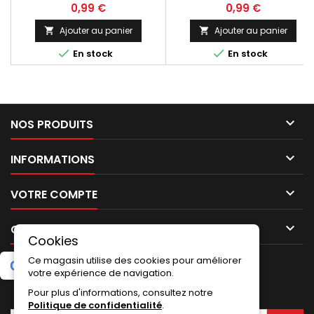
ressort, Anse, Tige, Axe, Springs
ressort, Anse, Tige, Axe, Spring
0,99 €
0,99 €
Bars). Largeur : 16mm - Double
Bars). Largeur : 16mm - Double
épaulement (Flange) -
épaulement (Flange) -
Ajouter au panier
Ajouter au panier


Diamètre : +/- 1.60mm en Acier
Diamètre : +/- 1.60mm en Acier


En stock
En stock
Inoxydable
Inoxydable

NOS PRODUITS

INFORMATIONS

VOTRE COMPTE

CONTACT
Cookies
Ce magasin utilise des cookies pour améliorer
G
o
o
g
l
e
5.0
★
★
★
★
★
Laissez un avis
(2 avis)
votre expérience de navigation.
Pour plus d'informations, consultez notre
LETTRE D'INFORMATIONS
Politique de confidentialité
.