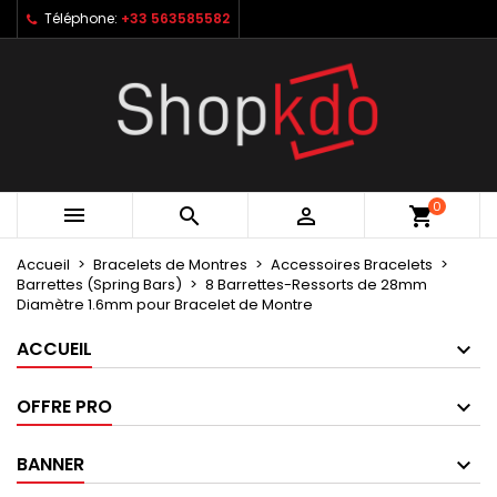
Téléphone:
+33 563585582
×
×
×
My wishlists
Créer une liste d'envies
Connexion
Create new list
add_circle_outline
Vous devez être connecté pour ajouter des produits
Nom de la liste d'envies
à votre liste d'envies.
Annuler
Connexion
0



shopping_cart
Annuler
Créer une liste d'envies
Accueil
Bracelets de Montres
Accessoires Bracelets
Barrettes (Spring Bars)
8 Barrettes-Ressorts de 28mm
Diamètre 1.6mm pour Bracelet de Montre
ACCUEIL
OFFRE PRO
BANNER