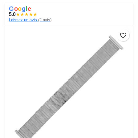
G
o
o
g
l
e
5.0
★
★
★
★
★
Laissez un avis
(2 avis)
favorite_border