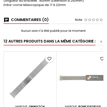
Longueur du bracelet : 160mm (Extension à 250mm)
Entre-corne télescopique de 17 à 22mm
COMMENTAIRES (0)
Note
Aucun avis n'a été publié pour le moment.
12 AUTRES PRODUITS DANS LA MÊME CATÉGORIE :
>
<
favorite_border
favorite_border
MARQUE:
ONWATCH
MARQUE:
ROWI FIXOFLEX