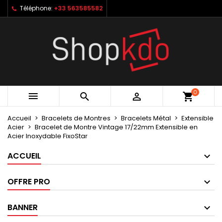
Téléphone:
+33 563585582
×
×
×
My wishlists
Créer une liste d'envies
Connexion
Create new list
add_circle_outline
Vous devez être connecté pour ajouter des produits
Nom de la liste d'envies
à votre liste d'envies.
Annuler
Connexion
0



shopping_cart
Annuler
Créer une liste d'envies
Accueil
Bracelets de Montres
Bracelets Métal
Extensible
Acier
Bracelet de Montre Vintage 17/22mm Extensible en
Acier Inoxydable FixoStar
ACCUEIL
OFFRE PRO
BANNER