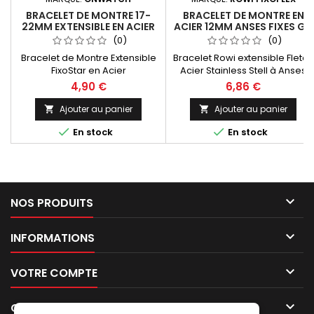
BRACELET DE MONTRE 17-
BRACELET DE MONTRE EN
22MM EXTENSIBLE EN ACIER
ACIER 12MM ANSES FIXES GA
INOXYDABLE FIXOSTAR
DE 16MM ROWI FLECH
(0)
(0)
Bracelet de Montre Extensible
Bracelet Rowi extensible Fletch
FixoStar en Acier
Acier Stainless Stell à Anses
Inoxydable.Anses
Fixes GA.Largeur du corps
4,90 €
6,86 €
Télescopiques adaptable en
12mm, Anse droite fixe sciable
largeurs de 17mm à
de 16mm pour une mise à taille
Ajouter au panier
Ajouter au panier


22mm.S'adapte sur toutes les
personnalisée à l'entre-corne


En stock
En stock
marques de montres à entre-
de la montre.Bracelet Original
corne droites
de la marque ROWI série
FletchRowi Made In Germany
Since 1885

NOS PRODUITS

INFORMATIONS

VOTRE COMPTE

CONTACT