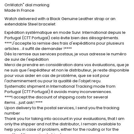
OnWatch" dial marking
Made In France
Watch delivered with a Black Genuine Leather strap or an
extendable Steel bracelet
Expédition systématique en mode Suivi International depuis le
Portugal (CTT Portugal) cela évite bien des désagréments.
****J'accepte la remise des frais d'expéditions pour plusieurs
articles....il suffit de demander !****
Dés la remise aux services postaux, je vous adresse le numéro
de suivi de l'expédition
Merci de prendre en considération dans vos évaluations, que je
ne suis que l'expéditeur et non le distributeur, je reste disponible
pour vous aider en cas de problème, que se soit pour
l'acheminement ou pour la qualité de l'objet reçu.
Systematic shipment in International Tracking mode from
Portugal (CTT Portugal) it avoids many inconveniences.
****I accept the discount of shipping costs for several
items....just ask!.****
Upon delivery to the postal services, I send you the tracking
number
Thank you for taking into account in your evaluations, that I am
only the shipper and not the distributor, I remain available to
help you in case of problem, either for the routing or for the