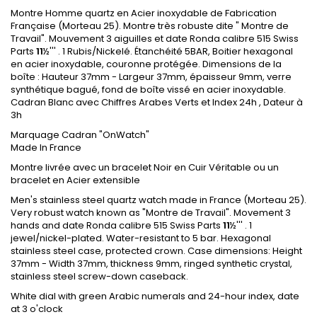
Montre Homme quartz en Acier inoxydable de Fabrication
Française (Morteau 25). Montre très robuste dite " Montre de
Travail". Mouvement 3 aiguilles et date Ronda calibre 515 Swiss
Parts
11
½''' . 1 Rubis/Nickelé. Étanchéité 5BAR, Boitier hexagonal
en acier inoxydable, couronne protégée. Dimensions de la
boîte : Hauteur 37mm - Largeur 37mm, épaisseur 9mm, verre
synthétique bagué, fond de boîte vissé en acier inoxydable.
Cadran Blanc avec Chiffres Arabes Verts et Index 24h , Dateur à
3h
Marquage Cadran "OnWatch"
Made In France
Montre livrée avec un bracelet Noir en Cuir Véritable ou un
bracelet en Acier extensible
Men's stainless steel quartz watch made in France (Morteau 25).
Very robust watch known as "Montre de Travail". Movement 3
hands and date Ronda calibre 515 Swiss Parts
11
½''' . 1
jewel/nickel-plated. Water-resistant to 5 bar. Hexagonal
stainless steel case, protected crown. Case dimensions: Height
37mm - Width 37mm, thickness 9mm, ringed synthetic crystal,
stainless steel screw-down caseback.
White dial with green Arabic numerals and 24-hour index, date
at 3 o'clock