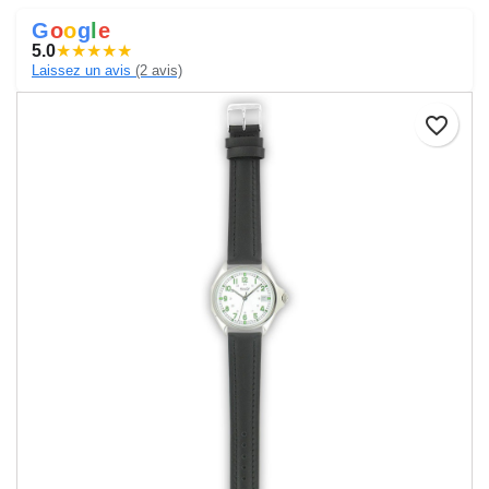
G
o
o
g
l
e
5.0
★
★
★
★
★
Laissez un avis
(2 avis)
favorite_border