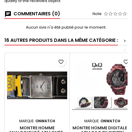
quality of the received object.
COMMENTAIRES (0)
Note
Aucun avis n'a été publié pour le moment.
16 AUTRES PRODUITS DANS LA MÊME CATÉGORIE :
>
<
favorite_border
favorite_border
MARQUE:
ONWATCH
MARQUE:
ONWATCH
MONTRE HOMME
MONTRE HOMME DIGITALE 1