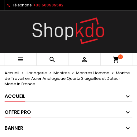
Téléphone:
+33 563585582
×
×
×
My wishlists
Créer une liste d'envies
Connexion
Create new list
add_circle_outline
Vous devez être connecté pour ajouter des produits
Nom de la liste d'envies
à votre liste d'envies.
Annuler
Connexion
0



shopping_cart
Annuler
Créer une liste d'envies
Accueil
Horlogerie
Montres
Montres Homme
Montre
de Travail en Acier Analogique Quartz 3 aiguilles et Dateur
Made In France
ACCUEIL
OFFRE PRO
BANNER