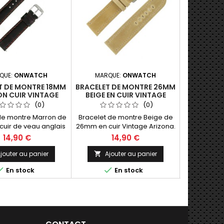
QUE:
ONWATCH
MARQUE:
ONWATCH
MARQU
T DE MONTRE 18MM
BRACELET DE MONTRE 26MM
BRACELET 
N CUIR VINTAGE
BEIGE EN CUIR VINTAGE
MARRON 
RD FABRICATION
ARIZONA FABRICATION
VINTA
(0)
(0)
RTISANALE
ARTISANALE EUROPÉENNE
FABRICAT
de montre Marron de
Bracelet de montre Beige de
Bracelet 
EU
uir de veau anglais
26mm en cuir Vintage Arizona.
Doré de 28m
abrication Artisanale
Fabrication Artisanale Fait
Arizona. Fab
14,90 €
14,90 €
1
in, Made in Spain.
Main, Made in Spain.
Fait Main
jouter au panier
Ajouter au panier
Ajo





En stock
En stock