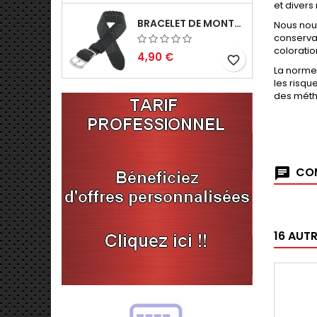
et divers
BRACELET DE MONTRE 14MM NOIR PERLON EN NYLON TRESSÉ FABRICATION ARTISANALE
Nous nou
conservat
colorati
4,90 €
favorite_border
La norme
les risqu
des métho
COM
16 AUT