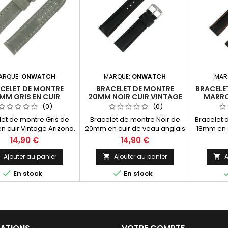
ARQUE:
ONWATCH
MARQUE:
ONWATCH
MAR
CELET DE MONTRE
BRACELET DE MONTRE
BRACELE
MM GRIS EN CUIR
20MM NOIR CUIR VINTAGE
MARRO
INTAGE ARIZONA
TAYLORD FABRICATION
TAYLO
(0)
(0)
CATION ARTISANALE
ARTISANALE
A
let de montre Gris de
Bracelet de montre Noir de
Bracelet 
EUROPÉENNE
 cuir Vintage Arizona.
20mm en cuir de veau anglais
18mm en c
cation Artisanale Fait
Arizona. Fabrication Artisanale
Arizona. F
14,90 €
14,90 €
in, Made in Spain.
Fait Main, Made in Spain.
Fait Ma
Ajouter au panier
Ajouter au panier
A




En stock
En stock