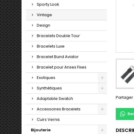
Sporty Look
Vintage
Design
Bracelets Double Tour
Bracelets Luxe
Bracelet Bund Aviator
Bracelet pour Anses Fixes
Exotiques
Synthétiques
Partager
Adaptable Swatch
Accessoires Bracelets
Re
Cuirs Vernis
DESCRI
Bijouterie