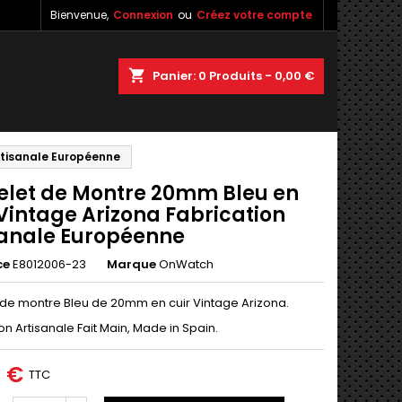
Bienvenue,
Connexion
ou
Créez votre compte
×
×
×
shopping_cart
Panier:
0
Produits - 0,00 €
rtisanale Européenne
n
elet de Montre 20mm Bleu en
s
Vintage Arizona Fabrication
sanale Européenne
ce
E8012006-23
Marque
OnWatch
 de montre Bleu de 20mm en cuir Vintage Arizona.
on Artisanale Fait Main, Made in Spain.
0 €
TTC