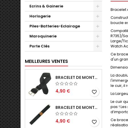
Ecrins & Gainerie
Bracelet 
Horlogerie
Construct
boucle es
Piles-Batteries-Eclairage
Compatib
R735)/Sa
Maroquinerie
Large/Ti
Porte Clés
Watch Act
Ce bracel
d'un gran
MEILLEURES VENTES
Dimension
La doublu
BRACELET DE MONTRE 16MM NOIR PERLON EN NYLON TRESSÉ FABRICATION ARTISANALE
l'immerge
le cuir, 
4,90 €
favorite_border
La Largeu
Le cuir q
pas ! Les
BRACELET DE MONTRE SCRATCH 18MM NOIR TEXTILE NYLON SPORTS
d’importa
Ce bracel
4,90 €
favorite_border
réalisati