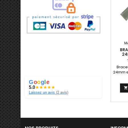
M
BRA
24
V
FABRI
Brace
24mm en
Fabri
G
o
o
g
l
e
Ma
5.0
★
★
★
★
★

Laissez un avis
(2 avis)