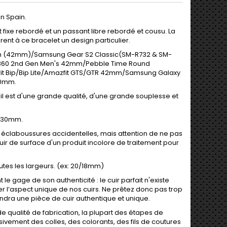
n Spain.
t fixe rebordé et un passant libre rebordé et cousu. La
rent à ce bracelet un design particulier.
tch (42mm)/Samsung Gear S2 Classic(SM-R732 & SM-
 360 2nd Gen Men's 42mm/Pebble Time Round
fit Bip/Bip Lite/Amazfit GTS/GTR 42mm/Samsung Galaxy
40mm.
, il est d'une grande qualité, d'une grande souplesse et
3.30mm.
ux éclaboussures accidentelles, mais attention de ne pas
uir de surface d'un produit incolore de traitement pour
utes les largeurs. (ex: 20/18mm)
 le gage de son authenticité : le cuir parfait n'existe
gner l’aspect unique de nos cuirs. Ne prêtez donc pas trop
ndra une pièce de cuir authentique et unique.
 qualité de fabrication, la plupart des étapes de
sivement des colles, des colorants, des fils de coutures