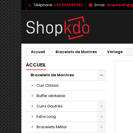
Téléphone:
+33 563585582
Email:
shopkdo81@g
M
C
C
add_circle_outline
Vo
No
d'e
Accueil
Bracelets de Montres
Vintage
ACCUEIL
Bracelets de Montres
Cuir Classic
Buffle véritable
Cuirs Gaufrés
Extra Long
Bracelets Métal