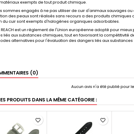
 matériaux exempts de tout produit chimique.
s sommes engagés à ne pas utiliser de cuir d'animaux sauvages ou 
ion des peaux sont réalisés sans recours a des produits chimiques 
on du cuir sont exempts d'halogènes organiques adsorbables.
 REACH est un règlement de l'Union européenne adopté pour mieux p
es liés aux substances chimiques, tout en favorisant la compétitivité 
des alternatives pour l'évaluation des dangers liés aux substances 
MENTAIRES (0)
Aucun avis n'a été publié pour 
RES PRODUITS DANS LA MÊME CATÉGORIE :
favorite_border
favorite_border