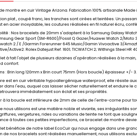
de montre en cuir Vintage Arizona. Fabrication 100% artisanale Made i
ion plat , coupé franc, les tranches sont cirées et teintées. Un passan
t en acier inoxydable, les coutures réalisées en fil naturel écru, confè
ilité : Nos bracelets de 20mm s'adaptent à la Samsung Galaxy Wa
msung Gear Sport (SM-R600)/Fossil Q Gazer/Huawei Watch 2/Moto
cwatch 2 / E /Garmin Forerunner 645 Music/Gamin Vivoactive 3/Amaz
ive/Active2. Rolex Datejust Ref. 1601; TICWATCH 2; Withings Steel HR 
et à fait l'objet de plusieurs dizaines d'opération réalisées à la main
d confort.
s : Brin long 120mm x Brin court 75mm (Hors boucle) épaisseur +/- 
re est en cuir véritable hypoallergénique waterproof, elle résiste a
r dans l'eau, auquel cas laisser sécher naturellement et enduire le c
il retrouvera immédiatement son éclat et ses propriétés.
r à la boucle est inférieure de 2mm de celle de l'entre-corne pour to
ue nous utilisons est une matière noble et vivante, ses irrégularités sont
 griffures, vergetures, rides ou variations de teinte ne font que souli
nce à toutes ces petites imperfections, ce bracelet de montre devie
et bénéficie de notre label EcoCuir qui nous engage dans une grande
on de nos bracelets sont réalisées manuellement, nous utilisons exclu