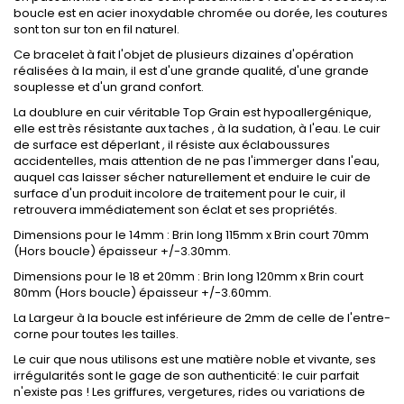
boucle est en acier inoxydable chromée ou dorée, les coutures
sont ton sur ton en fil naturel.
Ce bracelet à fait l'objet de plusieurs dizaines d'opération
réalisées à la main, il est d'une grande qualité, d'une grande
souplesse et d'un grand confort.
La doublure en cuir véritable Top Grain est hypoallergénique,
elle est très résistante aux taches , à la sudation, à l'eau. Le cuir
de surface est déperlant , il résiste aux éclaboussures
accidentelles, mais attention de ne pas l'immerger dans l'eau,
auquel cas laisser sécher naturellement et enduire le cuir de
surface d'un produit incolore de traitement pour le cuir, il
retrouvera immédiatement son éclat et ses propriétés.
Dimensions pour le 14mm : Brin long 115mm x Brin court 70mm
(Hors boucle) épaisseur +/-3.30mm.
Dimensions pour le 18 et 20mm : Brin long 120mm x Brin court
80mm (Hors boucle) épaisseur +/-3.60mm.
La Largeur à la boucle est inférieure de 2mm de celle de l'entre-
corne pour toutes les tailles.
Le cuir que nous utilisons est une matière noble et vivante, ses
irrégularités sont le gage de son authenticité: le cuir parfait
n'existe pas ! Les griffures, vergetures, rides ou variations de