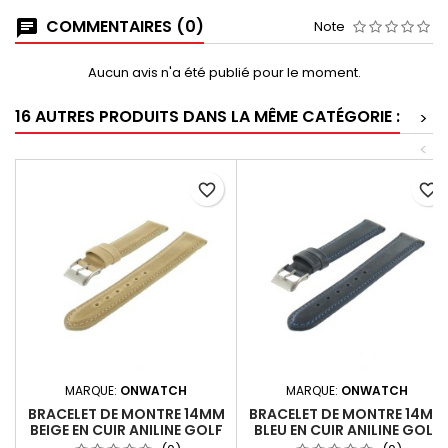
COMMENTAIRES (0)
Note
Aucun avis n'a été publié pour le moment.
16 AUTRES PRODUITS DANS LA MÊME CATÉGORIE :
>
<
favorite_border
favorite_border
MARQUE:
ONWATCH
MARQUE:
ONWATCH
BRACELET DE MONTRE 14MM
BRACELET DE MONTRE 14MM
BEIGE EN CUIR ANILINE GOLF
BLEU EN CUIR ANILINE GOLF
FABRICATION ARTISANALE
FABRICATION ARTISANALE