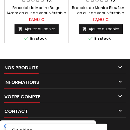
(0)
(0)
Bracelet de Montre Beige
Bracelet de Montre Bleu 14mm
14mm en cuir de veau véritable
en cuir de veau véritable
pleine fleur Aniline Golf.
pleine fleur Aniline Golf.
12,90 €
12,90 €
Fabrication Artisanale, Made In
Fabrication Artisanale, Made In
Spain
Spain
Ajouter au panier
Ajouter au panier




En stock
En stock

NOS PRODUITS

INFORMATIONS

VOTRE COMPTE

CONTACT
G
o
o
g
l
e
5.0
★
★
★
★
★
Laissez un avis
(2 avis)