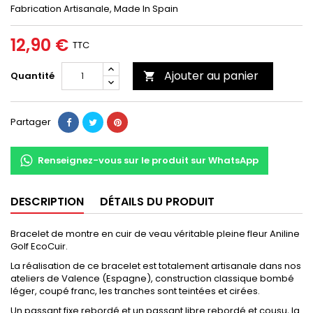
Fabrication Artisanale, Made In Spain
12,90 €
TTC
Ajouter au panier
Quantité

Partager
Renseignez-vous sur le produit sur WhatsApp
DESCRIPTION
DÉTAILS DU PRODUIT
Bracelet de montre en cuir de veau véritable pleine fleur Aniline
Golf EcoCuir.
La réalisation de ce bracelet est totalement artisanale dans nos
ateliers de Valence (Espagne), construction classique bombé
léger, coupé franc, les tranches sont teintées et cirées.
Un passant fixe rebordé et un passant libre rebordé et cousu, la