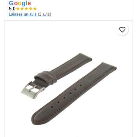
G
o
o
g
l
e
5.0
★
★
★
★
★
Laissez un avis
(2 avis)
favorite_border