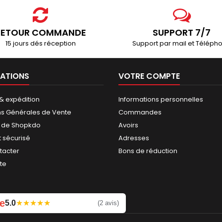
PILE BOUTON CR2450 LITHIUM 3VOLTS 560 MAH...
1,49 €
1,90 €
RETOUR COMMANDE
SUPPORT 7/7
15 jours dés réception
Support par mail et Téléph
2 PILES CR123A LITHIUM PHOTO CR17345 3...
ATIONS
VOTRE COMPTE
4,90 €
3,90 €
 & expédition
Informations personnelles
ns Générales de Vente
Commandes
BLISTER DE 2 PILES BOUTON CR2016 LITHIUM...
 de Shopkdo
Avoirs
0,99 €
3,90 €
 sécurisé
Adresses
tacter
Bons de réduction
ite
4 PILES LR6 AA ALCALINE LONGLIFE POWER 1.5...
1,49 €
1,49 €
e
5.0
★
★
★
★
★
Laissez un avis
(2 avis)
PILE DE MONTRE BOUTON 395 (SR927SW) SR57...