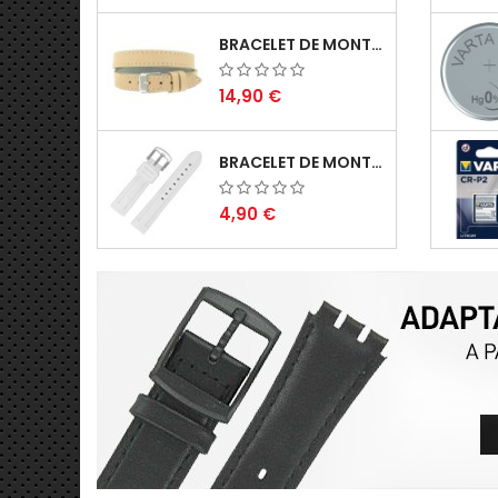
BRACELET DE MONTRE 14MM BEIGE DOUBLE TOUR...
14,90 €
BRACELET DE MONTRE 22MM BLANC EN SILICONE...
4,90 €
BRACELET DE MONTRE SCRATCH 20MM MARINE...
4,90 €
BOUCLE À ARDILLON 20MM EN ACIER INOXYDABLE...
0,90 €