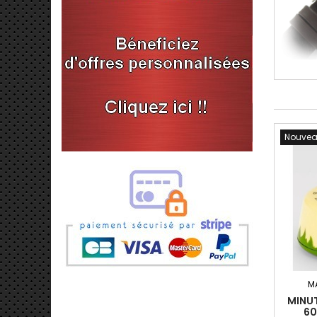
Nouve
BRACELET DE MONTRE 22MM BLANC EN SILICONE...
4,90 €
BRACELET DE MONTRE SCRATCH 20MM MARINE...
4,90 €
M
BOUCLE À ARDILLON 20MM EN ACIER INOXYDABLE...
MINU
60