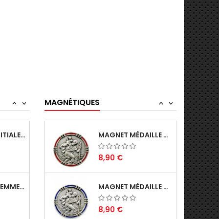
4,90 €
PORTE-CLÉS SOUVENIR DE BRETAGNE TRISKEL...
MAGNET MÉDAILLE ARGENTÉE DE SAINT...
8,90 €
PORTE CLÉS ZODIAQUE DU LION EN MÉTAL...
MÉDAILLE MAGNÉTIQUE ARGENTÉE DE SAINT...
MAGNÉTIQUES
4,90 €
<
>
<
>
PORTE CLÉS INITIALE SOURIRE LETTRE K EN...
MAGNET MÉDAILLE DE SAINT CHRISTOPHE...
8,90 €
PORTE-CLÉS FEMME BIGOUDÈNE DU PAYS BRETON...
MAGNET MÉDAILLE DE SAINT CHRISTOPHE EN...
8,90 €