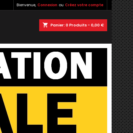
Bienvenue,
Connexion
ou
Créez votre compte
×
×
×
×
shopping_cart
Panier:
0
Produits - 0,00 €
)
n
s