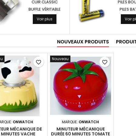
CUIR CLASSIC
PILES BO
BUFFLE VÉRITABLE
PILES B
Voir plus
Voir p
NOUVEAUX PRODUITS
PRODUIT
au
Nouveau
PILE CR-P2 6V LITHIUM PHOTO VARTA...
favorite_border
favorite_border
4,90 €
2,90 €
4 ACCUS HR6 AA RECHARGEABLES NIMH 2100 MAH...
9,90 €
3,90 €
ARQUE:
ONWATCH
MARQUE:
ONWATCH
PILE 9 VOLTS 6LR61 ULTRA LITHIUM 1200MAH...
TEUR MÉCANIQUE DE
MINUTEUR MÉCANIQUE
 MINUTES VACHE
DURÉE 60 MINUTES TOMATE