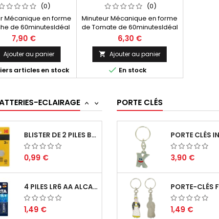
4,90 €
7,90 €
X7.5CM PARAGON-
8.5X4.5CM PARAGON 265
(0)
(0)
ATLANTA 295
ur Mécanique en forme
Minuteur Mécanique en forme
he de 60minutesIdéal
de Tomate de 60minutesIdéal
PILE BOUTON CR2450 LITHIUM 3VOLTS 560 MAH...
 un usage quotidien.
pour un usage quotidien.
7,90 €
6,30 €
ensions : 75x75mm
Dimensions : 85x46mm
1,49 €
1,90 €
Ajouter au panier
Ajouter au panier



ers articles en stock
En stock
2 PILES CR123A LITHIUM PHOTO CR17345 3...
BATTERIES-ECLAIRAGE
PORTE CLÉS
4,90 €
3,90 €
<
>
BLISTER DE 2 PILES BOUTON CR2016 LITHIUM...
0,99 €
3,90 €
4 PILES LR6 AA ALCALINE LONGLIFE POWER 1.5...
1,49 €
1,49 €