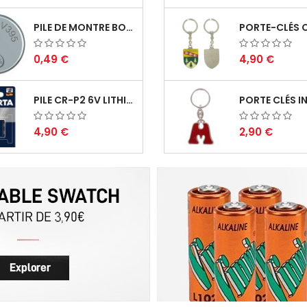
PILE DE MONTRE BOUTON 395 (SR927SW) SR57...
0,49 €
4,90 €
PILE CR-P2 6V LITHIUM PHOTO VARTA...
4,90 €
2,90 €
4 ACCUS HR6 AA RECHARGEABLES NIMH 2100 MAH...
9,90 €
3,90 €
PILE 9 VOLTS 6LR61 ULTRA LITHIUM 1200MAH...
4,90 €
7,90 €