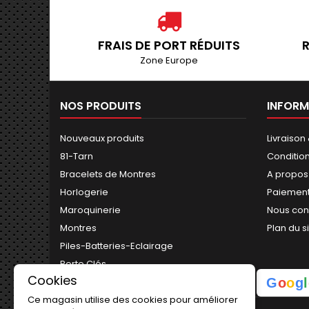
BRACELET DE MONTRE 16MM MARRON EN CUIR...
9,90 €
FRAIS DE PORT RÉDUITS
Zone Europe
BRACELET DE MONTRE 12MM GOLD EXTRA LONG EN...
NOS PRODUITS
INFORM
8,90 €
Nouveaux produits
Livraison
81-Tarn
Conditio
BRACELET MONTRE SCRATCH 16MM NYLON NOIR |...
Bracelets de Montres
A propos
3,90 €
Horlogerie
Paiement
Maroquinerie
Nous con
Montres
Plan du s
BRACELET DE MONTRE 14MM MARRON EN CUIR...
Piles-Batteries-Eclairage
9,90 €
Porte Clés
Cookies
G
o
o
g
l
Ce magasin utilise des cookies pour améliorer
BRACELET DE MONTRE 14MM BEIGE DOUBLE TOUR...