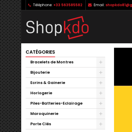
Téléphone:
+33 563585582
Email:
shopkdo81@g
M
(
C
C
add_circle_outline
((
Vo
No
d'e
CATÉGORIES
Bracelets de Montres
Bijouterie
Ecrins & Gainerie
Horlogerie
Piles-Batteries-Eclairage
Maroquinerie
Porte Clés