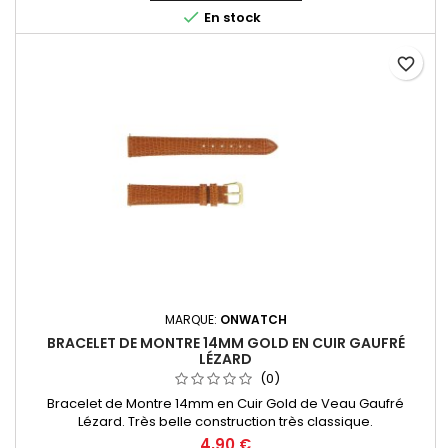

En stock
favorite_border
MARQUE:
ONWATCH
BRACELET DE MONTRE 14MM GOLD EN CUIR GAUFRÉ
LÉZARD
(0)
Bracelet de Montre 14mm en Cuir Gold de Veau Gaufré
Lézard. Très belle construction très classique.
4,90 €