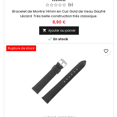
(0)
Bracelet de Montre 14mm en Cuir Gold de Veau Gaufré
Lézard. Très belle construction très classique.
8,90 €
Ajouter au panier


En stock
Rupture de stock
favorite_border