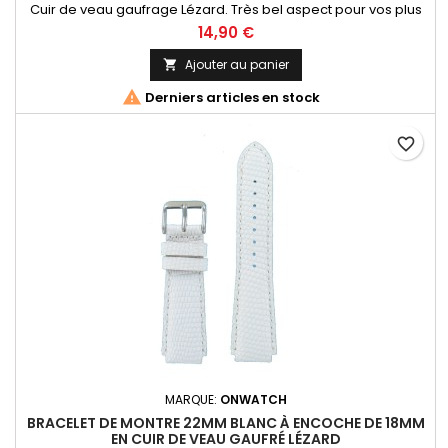
Cuir de veau gaufrage Lézard. Très bel aspect pour vos plus
belles montres. Fabrication Artisanale Italienne
14,90 €
Ajouter au panier


Derniers articles en stock
favorite_border
MARQUE:
ONWATCH
BRACELET DE MONTRE 22MM BLANC À ENCOCHE DE 18MM
EN CUIR DE VEAU GAUFRÉ LÉZARD