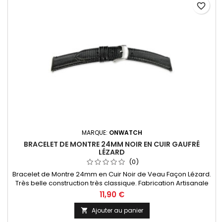
favorite_border
MARQUE:
ONWATCH
BRACELET DE MONTRE 24MM NOIR EN CUIR GAUFRÉ
LÉZARD
(0)
Bracelet de Montre 24mm en Cuir Noir de Veau Façon Lézard.
Très belle construction très classique. Fabrication Artisanale
11,90 €
Ajouter au panier
