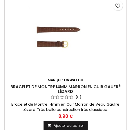
favorite_border
MARQUE:
ONWATCH
BRACELET DE MONTRE 14MM MARRON EN CUIR GAUFRÉ
LÉZARD
(0)
Bracelet de Montre 14mm en Cuir Marron de Veau Gaufré
Lézard. Très belle construction très classique.
8,90 €
Ajouter au panier
