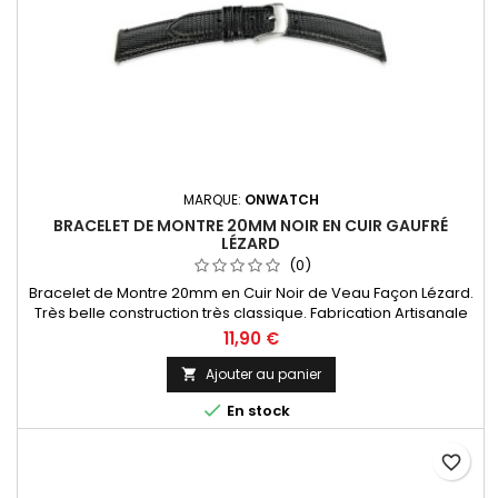
MARQUE:
ONWATCH
BRACELET DE MONTRE 20MM NOIR EN CUIR GAUFRÉ
LÉZARD
(0)
Bracelet de Montre 20mm en Cuir Noir de Veau Façon Lézard.
Très belle construction très classique. Fabrication Artisanale
11,90 €
Ajouter au panier


En stock
favorite_border