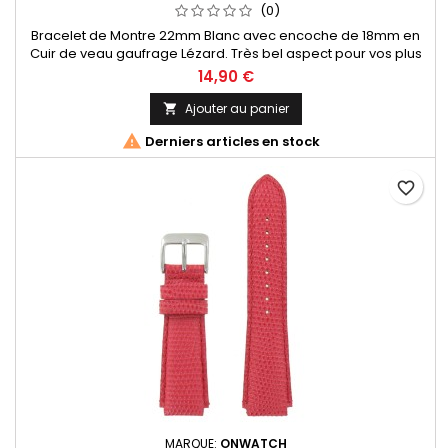
(0)
Bracelet de Montre 22mm Blanc avec encoche de 18mm en
Cuir de veau gaufrage Lézard. Très bel aspect pour vos plus
belles montres. Fabrication Artisanale Italienne
14,90 €
Ajouter au panier


Derniers articles en stock
favorite_border
MARQUE:
ONWATCH