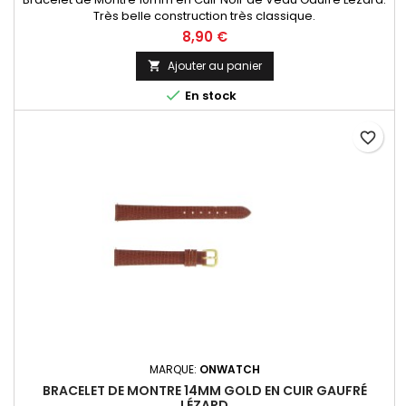
Très belle construction très classique.
8,90 €
Ajouter au panier


En stock
favorite_border
MARQUE:
ONWATCH
BRACELET DE MONTRE 14MM GOLD EN CUIR GAUFRÉ
LÉZARD