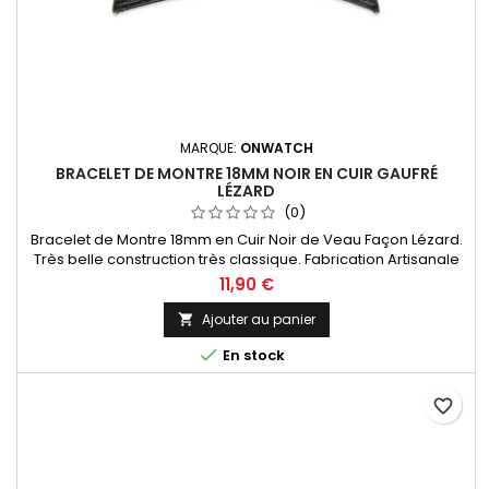
MARQUE:
ONWATCH
BRACELET DE MONTRE 18MM NOIR EN CUIR GAUFRÉ
LÉZARD
(0)
Bracelet de Montre 18mm en Cuir Noir de Veau Façon Lézard.
Très belle construction très classique. Fabrication Artisanale
11,90 €
Ajouter au panier


En stock
favorite_border