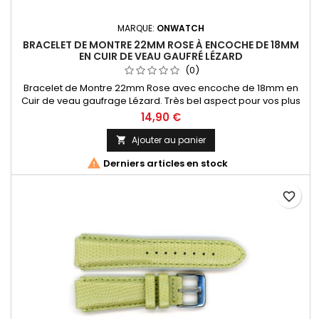
MARQUE:
ONWATCH
BRACELET DE MONTRE 22MM ROSE À ENCOCHE DE 18MM
EN CUIR DE VEAU GAUFRÉ LÉZARD
(0)
Bracelet de Montre 22mm Rose avec encoche de 18mm en
Cuir de veau gaufrage Lézard. Très bel aspect pour vos plus
belles montres. Fabrication Artisanale Italienne
14,90 €
Ajouter au panier


Derniers articles en stock
favorite_border