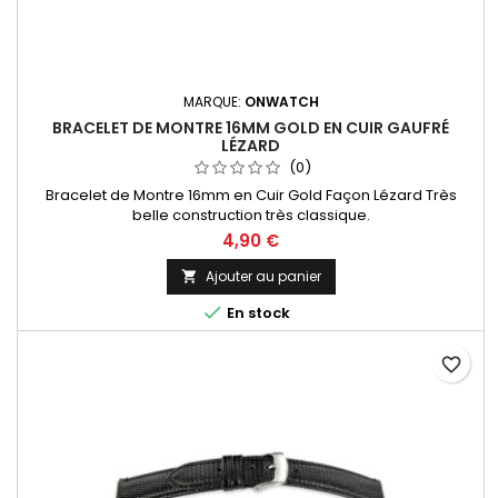
MARQUE:
ONWATCH
BRACELET DE MONTRE 16MM GOLD EN CUIR GAUFRÉ
LÉZARD
(0)
Bracelet de Montre 16mm en Cuir Gold Façon Lézard Très
belle construction très classique.
4,90 €
Ajouter au panier


En stock
favorite_border