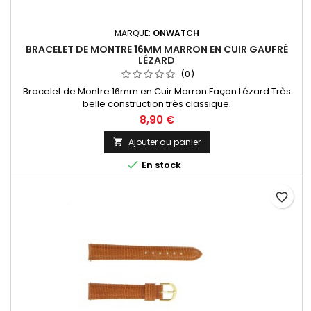
MARQUE:
ONWATCH
BRACELET DE MONTRE 16MM MARRON EN CUIR GAUFRÉ
LÉZARD
(0)
Bracelet de Montre 16mm en Cuir Marron Façon Lézard Très
belle construction très classique.
8,90 €
Ajouter au panier


En stock
favorite_border