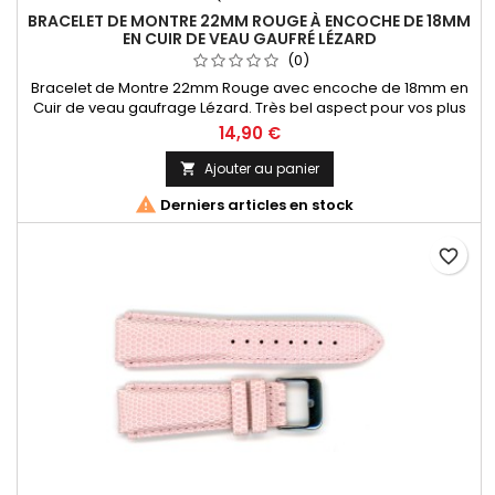
BRACELET DE MONTRE 22MM ROUGE À ENCOCHE DE 18MM
EN CUIR DE VEAU GAUFRÉ LÉZARD
(0)
Bracelet de Montre 22mm Rouge avec encoche de 18mm en
Cuir de veau gaufrage Lézard. Très bel aspect pour vos plus
belles montres. Fabrication Artisanale Italienne
14,90 €
Ajouter au panier


Derniers articles en stock
favorite_border