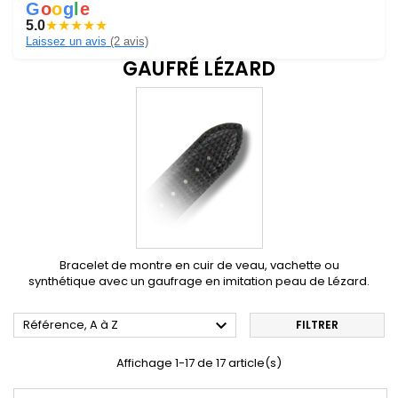
G
o
o
g
l
e
5.0
★
★
★
★
★
Laissez un avis
(2 avis)
GAUFRÉ LÉZARD
Bracelet de montre en cuir de veau, vachette ou
synthétique avec un gaufrage en imitation peau de Lézard.

Référence, A à Z
FILTRER
Affichage 1-17 de 17 article(s)