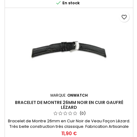

En stock
favorite_border
MARQUE:
ONWATCH
BRACELET DE MONTRE 26MM NOIR EN CUIR GAUFRÉ
LÉZARD
(0)
Bracelet de Montre 26mm en Cuir Noir de Veau Façon Lézard.
Très belle construction très classique. Fabrication Artisanale
11,90 €