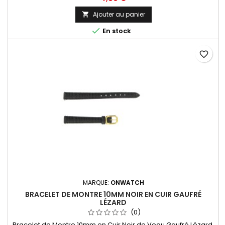
Ajouter au panier


En stock
favorite_border
MARQUE:
ONWATCH
BRACELET DE MONTRE 10MM NOIR EN CUIR GAUFRÉ
LÉZARD
(0)
Bracelet de Montre 10mm en Cuir Noir de Veau Gaufré Lézard.