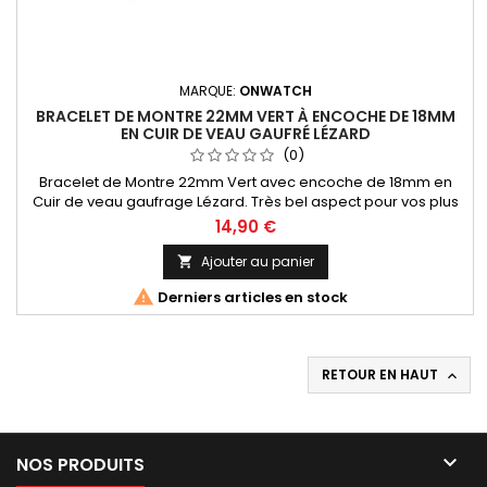
MARQUE:
ONWATCH
BRACELET DE MONTRE 22MM VERT À ENCOCHE DE 18MM
EN CUIR DE VEAU GAUFRÉ LÉZARD
(0)
Bracelet de Montre 22mm Vert avec encoche de 18mm en
Cuir de veau gaufrage Lézard. Très bel aspect pour vos plus
belles montres. Fabrication Artisanale Italienne
14,90 €
Ajouter au panier


Derniers articles en stock
RETOUR EN HAUT


NOS PRODUITS