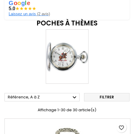
G
o
o
g
l
e
5.0
★
★
★
★
★
Laissez un avis
(2 avis)
POCHES À THÈMES

Référence, A à Z
FILTRER
Affichage 1-30 de 30 article(s)
favorite_border