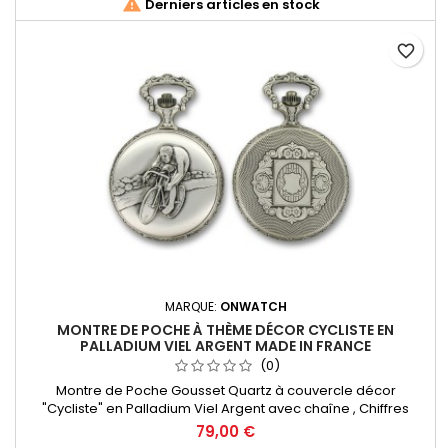

Derniers articles en stock
favorite_border
MARQUE:
ONWATCH
MONTRE DE POCHE À THÈME DÉCOR CYCLISTE EN
PALLADIUM VIEL ARGENT MADE IN FRANCE
(0)
Montre de Poche Gousset Quartz à couvercle décor
"Cycliste" en Palladium Viel Argent avec chaîne , Chiffres
Arabes. Mouvement Ronda 515 Swiss Parts, 3 aiguilles et
79,00 €
dateur à 3h. Fabrication Française