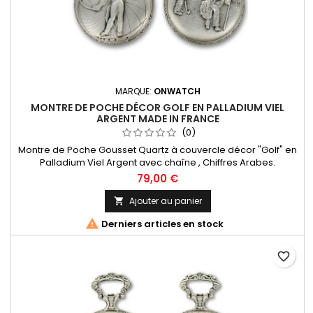
MARQUE:
ONWATCH
MONTRE DE POCHE DÉCOR GOLF EN PALLADIUM VIEL
ARGENT MADE IN FRANCE
(0)
Montre de Poche Gousset Quartz à couvercle décor "Golf" en
Palladium Viel Argent avec chaîne , Chiffres Arabes.
Mouvement Ronda 515 Swiss Parts, 3 aiguilles et dateur à 3h.
79,00 €
Fabrication Française
Ajouter au panier


Derniers articles en stock
favorite_border