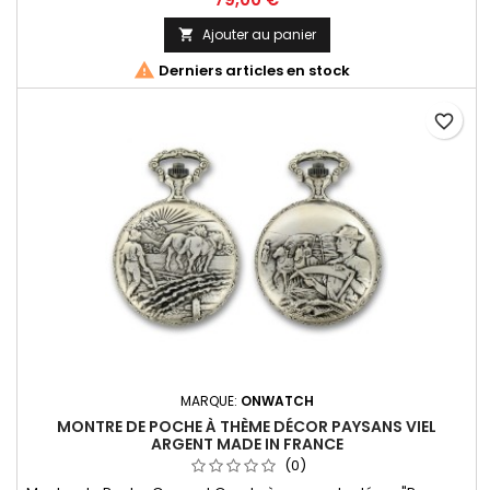
dateur à 3h. Fabrication Française
Ajouter au panier


Derniers articles en stock
favorite_border
MARQUE:
ONWATCH
MONTRE DE POCHE À THÈME DÉCOR PAYSANS VIEL
ARGENT MADE IN FRANCE
(0)