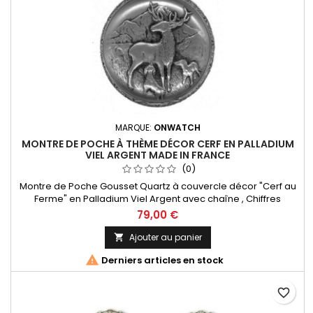
MARQUE:
ONWATCH
MONTRE DE POCHE À THÈME DÉCOR CERF EN PALLADIUM
VIEL ARGENT MADE IN FRANCE
(0)
Montre de Poche Gousset Quartz à couvercle décor "Cerf au
Ferme" en Palladium Viel Argent avec chaîne , Chiffres
Arabes. Mouvement Ronda 515 Swiss Parts, 3 aiguilles et
79,00 €
dateur à 3h. Fabrication Française
Ajouter au panier


Derniers articles en stock
favorite_border