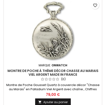
favorite_border
MARQUE:
ONWATCH
MONTRE DE POCHE À THÈME DÉCOR CHASSE AU MARAIS
VIEL ARGENT MADE IN FRANCE
(0)
Montre de Poche Gousset Quartz à couvercle décor "Chasse
au Marais" en Palladium Viel Argent avec chaîne , Chiffres
Arabes. Mouvement Ronda 515 Swiss Parts, 3 aiguilles et
79,00 €
dateur à 3h. Fabrication Française
Ajouter au panier
