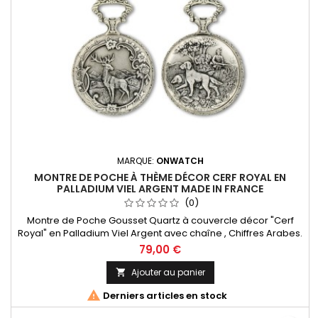
MARQUE:
ONWATCH
MONTRE DE POCHE À THÈME DÉCOR CERF ROYAL EN
PALLADIUM VIEL ARGENT MADE IN FRANCE
(0)
Montre de Poche Gousset Quartz à couvercle décor "Cerf
Royal" en Palladium Viel Argent avec chaîne , Chiffres Arabes.
Mouvement Ronda 515 Swiss Parts, 3 aiguilles et dateur à 3h.
79,00 €
Fabrication Française
Ajouter au panier


Derniers articles en stock