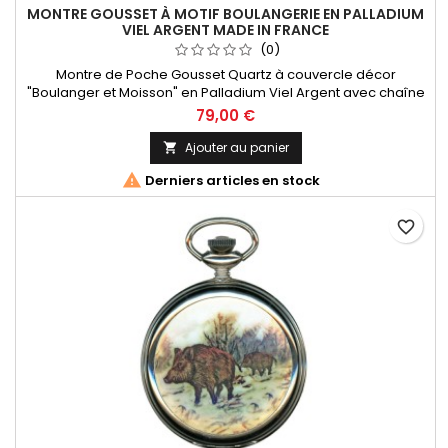
MONTRE GOUSSET À MOTIF BOULANGERIE EN PALLADIUM
VIEL ARGENT MADE IN FRANCE
(0)
Montre de Poche Gousset Quartz à couvercle décor
"Boulanger et Moisson" en Palladium Viel Argent avec chaîne
, Chiffres Arabes. Mouvement Ronda 515 Swiss Parts, 3
79,00 €
aiguilles et dateur à 3h. Fabrication Française
Ajouter au panier


Derniers articles en stock
favorite_border