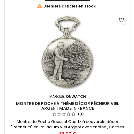

Derniers articles en stock
favorite_border
MARQUE:
ONWATCH
MONTRE DE POCHE À THÈME DÉCOR PÊCHEUR VIEL
ARGENT MADE IN FRANCE
(0)
Montre de Poche Gousset Quartz à couvercle décor
"Pêcheurs" en Palladium Viel Argent avec chaîne , Chiffres
Arabes. Mouvement Ronda 515 Swiss Parts, 3 aiguilles et
79,00 €