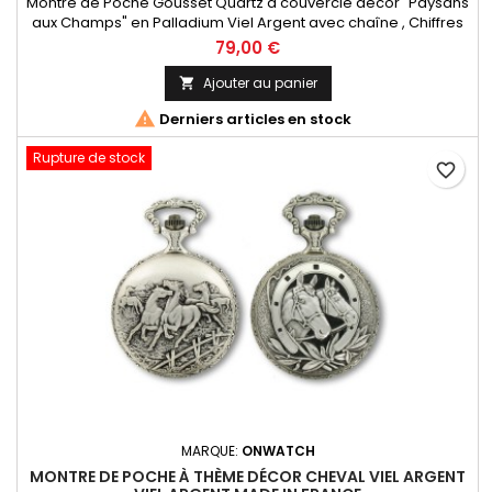
Montre de Poche Gousset Quartz à couvercle décor "Paysans
aux Champs" en Palladium Viel Argent avec chaîne , Chiffres
Arabes. Mouvement Ronda 515 Swiss Parts, 3 aiguilles et
79,00 €
dateur à 3h. Fabrication Française
Ajouter au panier


Derniers articles en stock
Rupture de stock
favorite_border
MARQUE:
ONWATCH
MONTRE DE POCHE À THÈME DÉCOR CHEVAL VIEL ARGENT