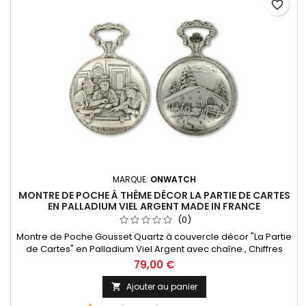
favorite_border
MARQUE:
ONWATCH
MONTRE DE POCHE À THÈME DÉCOR LA PARTIE DE CARTES
EN PALLADIUM VIEL ARGENT MADE IN FRANCE
(0)
Montre de Poche Gousset Quartz à couvercle décor "La Partie
de Cartes" en Palladium Viel Argent avec chaîne , Chiffres
Arabes. Mouvement Ronda 515 Swiss Parts, 3 aiguilles et
79,00 €
dateur à 3h. Fabrication Française
Ajouter au panier
