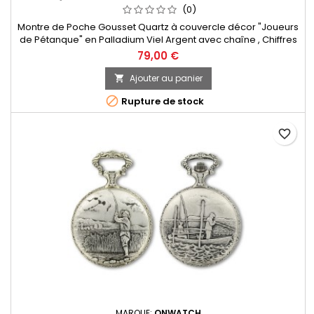
(0)
Montre de Poche Gousset Quartz à couvercle décor "Joueurs
de Pétanque" en Palladium Viel Argent avec chaîne , Chiffres
Arabes. Mouvement Ronda 515 Swiss Parts, 3 aiguilles et
79,00 €
dateur à 3h. Fabrication Française
Ajouter au panier


Rupture de stock
favorite_border
MARQUE:
ONWATCH