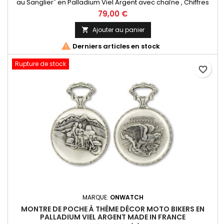
au Sanglier" en Palladium Viel Argent avec chaîne , Chiffres
Arabes. Mouvement Ronda 515 Swiss Parts, 3 aiguilles et
79,00 €
dateur à 3h. Fabrication Française
Ajouter au panier


Derniers articles en stock
Rupture de stock
favorite_border
MARQUE:
ONWATCH
MONTRE DE POCHE À THÈME DÉCOR MOTO BIKERS EN
PALLADIUM VIEL ARGENT MADE IN FRANCE