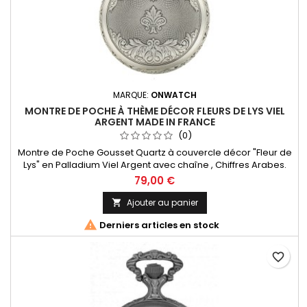
MARQUE:
ONWATCH
MONTRE DE POCHE À THÈME DÉCOR FLEURS DE LYS VIEL
ARGENT MADE IN FRANCE
(0)
Montre de Poche Gousset Quartz à couvercle décor "Fleur de
Lys" en Palladium Viel Argent avec chaîne , Chiffres Arabes.
Mouvement Ronda 515 Swiss Parts, 3 aiguilles et dateur à 3h.
79,00 €
Fabrication Française
Ajouter au panier


Derniers articles en stock
favorite_border