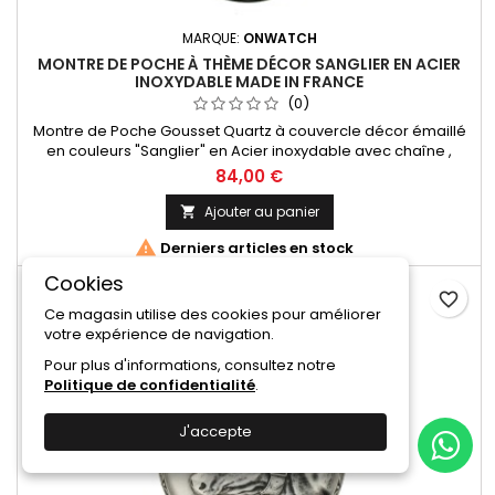
MARQUE:
ONWATCH
MONTRE DE POCHE À THÈME DÉCOR SANGLIER EN ACIER
INOXYDABLE MADE IN FRANCE
(0)
Montre de Poche Gousset Quartz à couvercle décor émaillé
en couleurs "Sanglier" en Acier inoxydable avec chaîne ,
Chiffres Arabes. Mouvement Ronda 515 Swiss Parts, 3 aiguilles
84,00 €
et dateur à 3h. Fabrication Française
Ajouter au panier


Derniers articles en stock
Cookies
favorite_border
Ce magasin utilise des cookies pour améliorer
votre expérience de navigation.
Pour plus d'informations, consultez notre
Politique de confidentialité
.
J'accepte