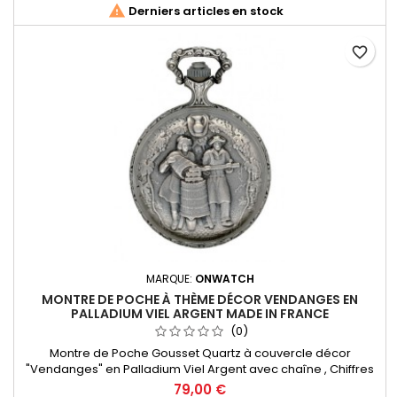

Derniers articles en stock
favorite_border
MARQUE:
ONWATCH
MONTRE DE POCHE À THÈME DÉCOR VENDANGES EN
PALLADIUM VIEL ARGENT MADE IN FRANCE
(0)
Montre de Poche Gousset Quartz à couvercle décor
"Vendanges" en Palladium Viel Argent avec chaîne , Chiffres
Romains. Mouvement Ronda 515 Swiss Parts, 3 aiguilles et
79,00 €