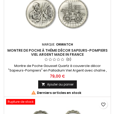
MARQUE:
ONWATCH
MONTRE DE POCHE À THÈME DÉCOR SAPEURS-POMPIERS
VIEL ARGENT MADE IN FRANCE
(0)
Montre de Poche Gousset Quartz à couvercle décor
"Sapeurs-Pompiers" en Palladium Viel Argent avec chaîne ,
Chiffres Arabes. Mouvement Ronda 515 Swiss Parts, 3 aiguilles
79,00 €
et dateur à 3h. Fabrication Française
Ajouter au panier


Derniers articles en stock
Rupture de stock
favorite_border