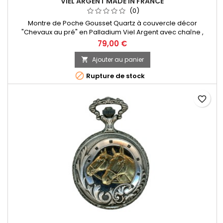
VIEL ARGENT MADE IN FRANCE
(0)
Montre de Poche Gousset Quartz à couvercle décor
"Chevaux au pré" en Palladium Viel Argent avec chaîne ,
Chiffres Arabes. Mouvement Ronda 515 Swiss Parts, 3 aiguilles
79,00 €
et dateur à 3h. Fabrication Française
Ajouter au panier


Rupture de stock
favorite_border