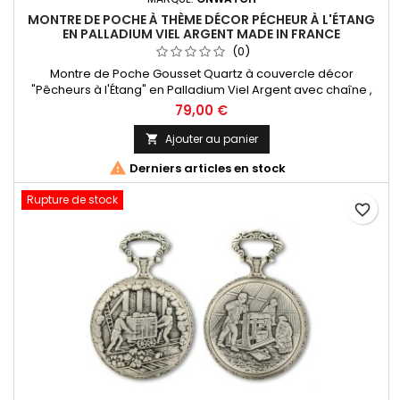
MONTRE DE POCHE À THÈME DÉCOR PÉCHEUR À L'ÉTANG
EN PALLADIUM VIEL ARGENT MADE IN FRANCE
(0)
Montre de Poche Gousset Quartz à couvercle décor
"Pêcheurs à l'Étang" en Palladium Viel Argent avec chaîne ,
Chiffres Arabes. Mouvement Ronda 515 Swiss Parts, 3 aiguilles
79,00 €
et dateur à 3h. Fabrication Française Garantie 2 ans
Ajouter au panier


Derniers articles en stock
Rupture de stock
favorite_border