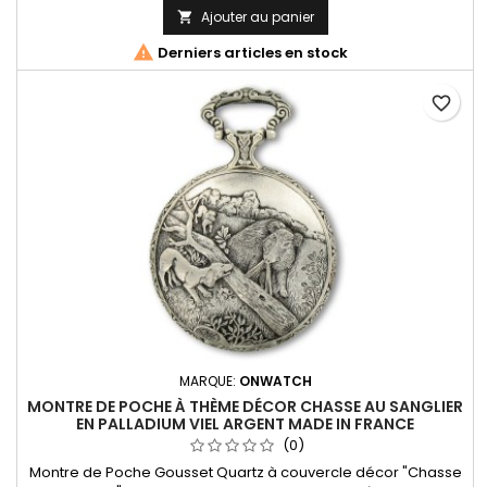
Ajouter au panier


Derniers articles en stock
favorite_border
MARQUE:
ONWATCH
MONTRE DE POCHE À THÈME DÉCOR CHASSE AU SANGLIER
EN PALLADIUM VIEL ARGENT MADE IN FRANCE
(0)
Montre de Poche Gousset Quartz à couvercle décor "Chasse