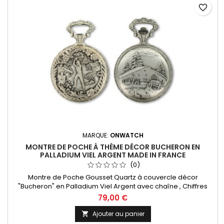
favorite_border
MARQUE:
ONWATCH
MONTRE DE POCHE À THÈME DÉCOR BUCHERON EN
PALLADIUM VIEL ARGENT MADE IN FRANCE
(0)
Montre de Poche Gousset Quartz à couvercle décor
"Bucheron" en Palladium Viel Argent avec chaîne , Chiffres
Arabes. Mouvement Ronda 515 Swiss Parts, 3 aiguilles et
79,00 €
dateur à 3h. Fabrication Française
Ajouter au panier
