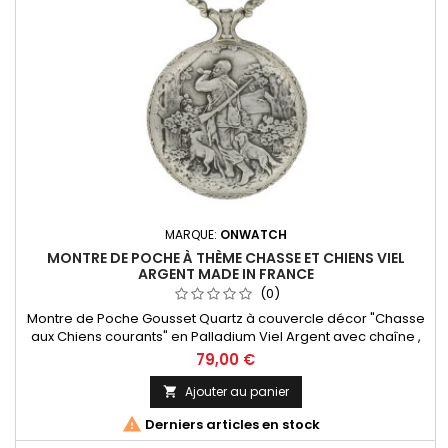
MARQUE:
ONWATCH
MONTRE DE POCHE À THÈME CHASSE ET CHIENS VIEL
ARGENT MADE IN FRANCE
(0)
Montre de Poche Gousset Quartz à couvercle décor "Chasse
aux Chiens courants" en Palladium Viel Argent avec chaîne ,
Chiffres Arabes. Mouvement Ronda 515 Swiss Parts, 3 aiguilles
79,00 €
et dateur à 3h. Fabrication Française Garantie 2 ans
Ajouter au panier


Derniers articles en stock