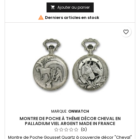
dateur à 3h. Fabrication Française
Ajouter au panier


Derniers articles en stock
favorite_border
MARQUE:
ONWATCH
MONTRE DE POCHE À THÈME DÉCOR CHEVAL EN
PALLADIUM VIEL ARGENT MADE IN FRANCE
(0)
Montre de Poche Gousset Quartz à couvercle décor "Cheval"