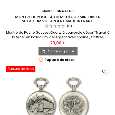
MARQUE:
ONWATCH
MONTRE DE POCHE À THÈME DÉCOR MINEURS EN
PALLADIUM VIEL ARGENT MADE IN FRANCE
(0)
Montre de Poche Gousset Quartz à couvercle décor "Travail à
la Mine" en Palladium Viel Argent avec chaîne , Chiffres
Arabes. Mouvement Ronda 515 Swiss Parts, 3 aiguilles et
79,00 €
dateur à 3h. Fabrication Française Garantie 2 ans
Ajouter au panier


Rupture de stock
Rupture de stock
favorite_border