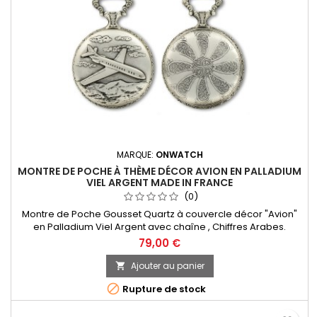
MARQUE:
ONWATCH
MONTRE DE POCHE À THÈME DÉCOR AVION EN PALLADIUM
VIEL ARGENT MADE IN FRANCE
(0)
Montre de Poche Gousset Quartz à couvercle décor "Avion"
en Palladium Viel Argent avec chaîne , Chiffres Arabes.
Mouvement Ronda 515 Swiss Parts, 3 aiguilles et dateur à 3h.
79,00 €
Fabrication Française
Ajouter au panier


Rupture de stock