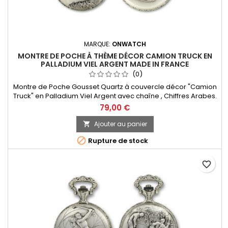
MARQUE:
ONWATCH
MONTRE DE POCHE À THÈME DÉCOR CAMION TRUCK EN
PALLADIUM VIEL ARGENT MADE IN FRANCE
(0)
Montre de Poche Gousset Quartz à couvercle décor "Camion
Truck" en Palladium Viel Argent avec chaîne , Chiffres Arabes.
Mouvement Ronda 515 Swiss Parts, 3 aiguilles et dateur à 3h.
79,00 €
Fabrication Française
Ajouter au panier


Rupture de stock
favorite_border