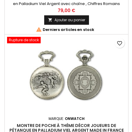
en Palladium Viel Argent avec chaîne , Chiffres Romains
Mouvement Ronda 515 Swiss Parts, 3 aiguilles et dateur à 3h.
79,00 €
Fabrication Française
Ajouter au panier


Derniers articles en stock
Rupture de stock
favorite_border
MARQUE:
ONWATCH
MONTRE DE POCHE À THÈME DÉCOR JOUEURS DE
PÉTANQUE EN PALLADIUM VIEL ARGENT MADE IN FRANCE