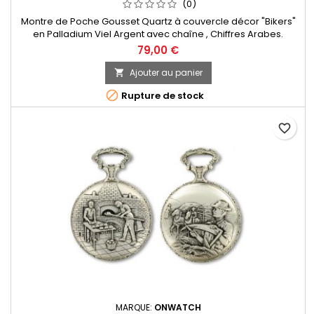
(0)
Montre de Poche Gousset Quartz à couvercle décor "Bikers"
en Palladium Viel Argent avec chaîne , Chiffres Arabes.
Mouvement Ronda 515 Swiss Parts, 3 aiguilles et dateur à 3h.
79,00 €
Fabrication Française
Ajouter au panier


Rupture de stock
favorite_border
MARQUE:
ONWATCH