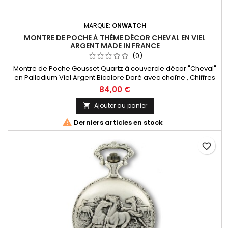
MARQUE:
ONWATCH
MONTRE DE POCHE À THÈME DÉCOR CHEVAL EN VIEL
ARGENT MADE IN FRANCE
(0)
Montre de Poche Gousset Quartz à couvercle décor "Cheval"
en Palladium Viel Argent Bicolore Doré avec chaîne , Chiffres
Arabes. Mouvement Ronda 515 Swiss Parts, 3 aiguilles et
84,00 €
dateur à 3h. Fabrication Française
Ajouter au panier


Derniers articles en stock
favorite_border