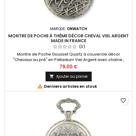
MARQUE:
ONWATCH
MONTRE DE POCHE À THÈME DÉCOR CHEVAL VIEL ARGENT
MADE IN FRANCE
(0)
Montre de Poche Gousset Quartz à couvercle décor
"Chevaux au pré" en Palladium Viel Argent avec chaîne ,
Chiffres Romains. Mouvement Ronda 515 Swiss Parts, 3
79,00 €
aiguilles et dateur à 3h. Fabrication Française
Ajouter au panier


Derniers articles en stock
favorite_border