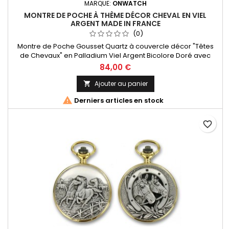
MARQUE:
ONWATCH
MONTRE DE POCHE À THÈME DÉCOR CHEVAL EN VIEL
ARGENT MADE IN FRANCE
(0)
Montre de Poche Gousset Quartz à couvercle décor "Têtes
de Chevaux" en Palladium Viel Argent Bicolore Doré avec
chaîne , Chiffres Arabes. Mouvement Ronda 515 Swiss Parts, 3
84,00 €
aiguilles et dateur à 3h. Fabrication Française
Ajouter au panier


Derniers articles en stock
favorite_border