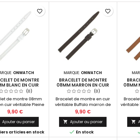
favorite_border
favorite_border
ARQUE:
ONWATCH
MARQUE:
ONWATCH
MAR
CELET DE MONTRE
BRACELET DE MONTRE
BRAC
M BLANC EN CUIR
08MM MARRON EN CUIR
08MM 
FALO FABRICATION
BUFFALO FABRICATION
CUIR BU
(0)
(0)
ARTISANALE
ARTISANALE
let de montre 08mm
Bracelet de montre en cuir
Bracele
n cuir véritable Pleine
véritable Buffalo marron de
véritable
 Buffalo. Fabrication
08mm. Fabrication Artisanale
de 08
9,90 €
9,90 €
anale Made in Spain.
Made in Spain.
Artisan
Ajouter au panier
Ajouter au panier
A




ers articles en stock
En stock