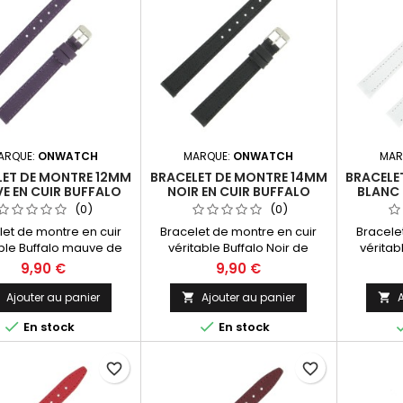
ARQUE:
ONWATCH
MARQUE:
ONWATCH
MAR
LET DE MONTRE 12MM
BRACELET DE MONTRE 14MM
BRACELE
E EN CUIR BUFFALO
NOIR EN CUIR BUFFALO
BLANC 
CATION ARTISANALE
FABRICATION ARTISANALE
FABRIC
(0)
(0)
let de montre en cuir
Bracelet de montre en cuir
Bracele
able Buffalo mauve de
véritable Buffalo Noir de
véritab
Fabrication Artisanale
14mm. Fabrication Artisanale
14mm. Fa
9,90 €
9,90 €
Made in Spain.
Made in Spain.
M
Ajouter au panier
Ajouter au panier
A





En stock
En stock
favorite_border
favorite_border