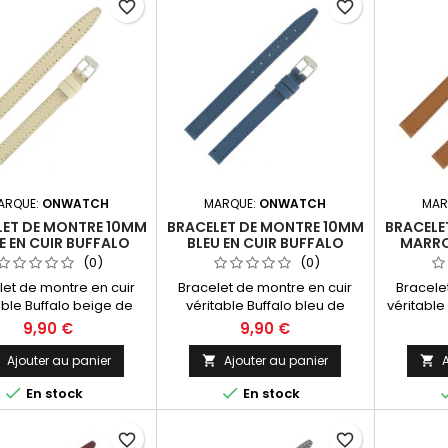
favorite_border
favorite_border
ARQUE:
ONWATCH
MARQUE:
ONWATCH
MAR
LET DE MONTRE 10MM
BRACELET DE MONTRE 10MM
BRACELE
E EN CUIR BUFFALO
BLEU EN CUIR BUFFALO
MARRO
CATION ARTISANALE
FABRICATION ARTISANALE
BUFFA
(0)
(0)
let de montre en cuir
Bracelet de montre en cuir
Bracele
able Buffalo beige de
véritable Buffalo bleu de
véritable
Fabrication Artisanale
10mm. Fabrication Artisanale
de 1
9,90 €
9,90 €
Made in Spain.
Made in Spain.
Artisan
Ajouter au panier
Ajouter au panier
A





En stock
En stock
favorite_border
favorite_border