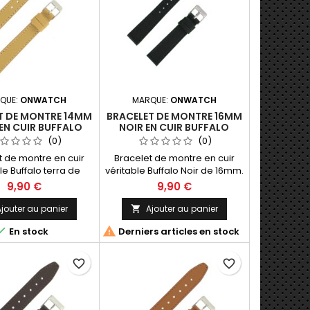
QUE:
ONWATCH
MARQUE:
ONWATCH
T DE MONTRE 14MM
BRACELET DE MONTRE 16MM
EN CUIR BUFFALO
NOIR EN CUIR BUFFALO
ATION ARTISANALE
FABRICATION ARTISANALE
(0)
(0)
t de montre en cuir
Bracelet de montre en cuir
le Buffalo terra de
véritable Buffalo Noir de 16mm.
brication Artisanale
Fabrication Artisanale Made in
9,90 €
9,90 €
ade in Spain.
Spain.
jouter au panier
Ajouter au panier



En stock
Derniers articles en stock
favorite_border
favorite_border