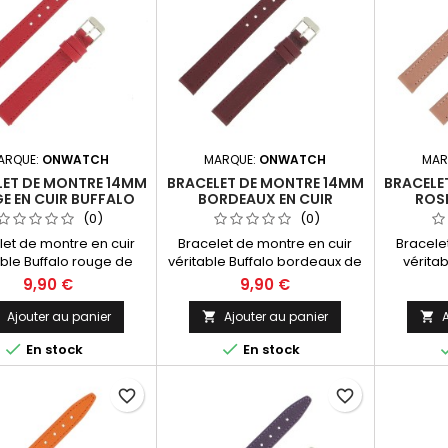
ARQUE:
ONWATCH
MARQUE:
ONWATCH
MAR
LET DE MONTRE 14MM
BRACELET DE MONTRE 14MM
BRACELE
E EN CUIR BUFFALO
BORDEAUX EN CUIR
ROSE
CATION ARTISANALE
BUFFALO FABRICATION
BUFFA
(0)
(0)
ARTISANALE
let de montre en cuir
Bracelet de montre en cuir
Bracele
able Buffalo rouge de
véritable Buffalo bordeaux de
véritab
Fabrication Artisanale
14mm. Fabrication Artisanale
14mm. Fa
9,90 €
9,90 €
Made in Spain.
Made in Spain.
M
Ajouter au panier
Ajouter au panier
A





En stock
En stock
favorite_border
favorite_border