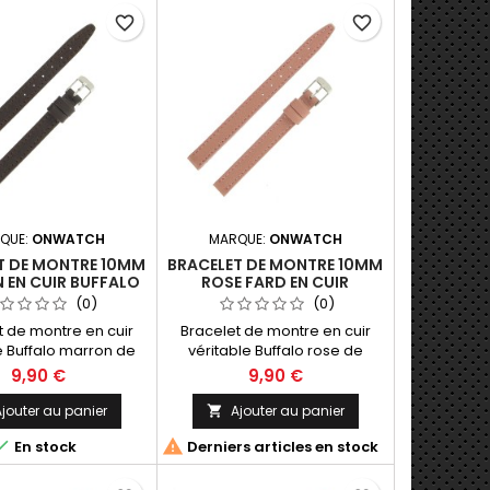
favorite_border
favorite_border
QUE:
ONWATCH
MARQUE:
ONWATCH
T DE MONTRE 10MM
BRACELET DE MONTRE 10MM
 EN CUIR BUFFALO
ROSE FARD EN CUIR
ATION ARTISANALE
BUFFALO FABRICATION
(0)
(0)
ARTISANALE
t de montre en cuir
Bracelet de montre en cuir
e Buffalo marron de
véritable Buffalo rose de
brication Artisanale
10mm. Fabrication Artisanale
9,90 €
9,90 €
ade in Spain.
Made in Spain.
jouter au panier
Ajouter au panier



En stock
Derniers articles en stock