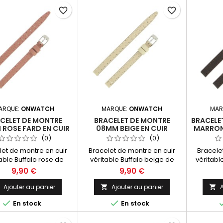
favorite_border
favorite_border
ARQUE:
ONWATCH
MARQUE:
ONWATCH
MAR
CELET DE MONTRE
BRACELET DE MONTRE
BRACELE
ROSE FARD EN CUIR
08MM BEIGE EN CUIR
MARRON
FALO FABRICATION
BUFFALO FABRICATION
FABRIC
(0)
(0)
ARTISANALE
ARTISANALE
let de montre en cuir
Bracelet de montre en cuir
Bracele
table Buffalo rose de
véritable Buffalo beige de
véritabl
Fabrication Artisanale
08mm. Fabrication Artisanale
10mm. Fa
9,90 €
9,90 €
Made in Spain.
Made in Spain.
M
Ajouter au panier
Ajouter au panier
A





En stock
En stock