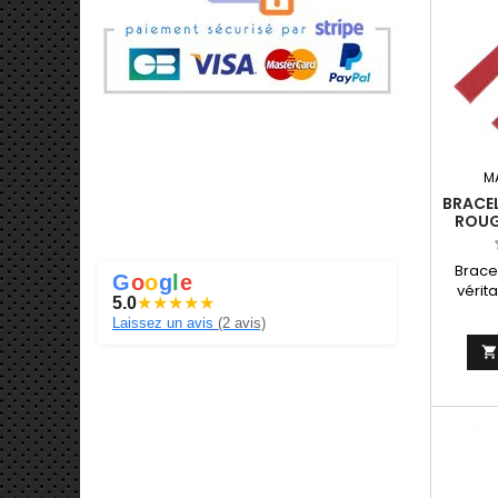
M
BRACE
ROUG
FABRI
Brace
G
o
o
g
l
e
vérit
5.0
★
★
★
★
★
14mm. 
Laissez un avis
(2 avis)