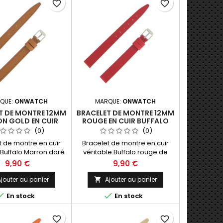
favorite_border
favorite_border
QUE:
ONWATCH
MARQUE:
ONWATCH
T DE MONTRE 12MM
BRACELET DE MONTRE 12MM
N GOLD EN CUIR
ROUGE EN CUIR BUFFALO
LO FABRICATION
FABRICATION ARTISANALE
(0)
(0)
ARTISANALE
t de montre en cuir
Bracelet de montre en cuir
 Buffalo Marron doré
véritable Buffalo rouge de
2mm. Fabrication
12mm. Fabrication Artisanale
9,90 €
9,90 €
ale Made in Spain.
Made in Spain.
jouter au panier
Ajouter au panier



En stock
En stock
favorite_border
favorite_border