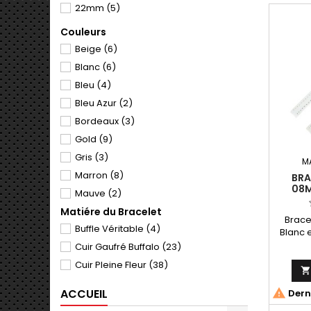
22mm
(5)
Couleurs
Beige
(6)
Blanc
(6)
Bleu
(4)
Bleu Azur
(2)
Bordeaux
(3)
Gold
(9)
Gris
(3)
M
Marron
(8)
BRA
08M
Mauve
(2)
BUF
Matiére du Bracelet
Noir
(8)
Brace
Buffle Véritable
(4)
Orange
(3)
Blanc e
Fleur
Cuir Gaufré Buffalo
(23)
Rouge
(3)
Artis
Cuir Pleine Fleur
(38)
Tierra
(2)
Vert
(2)
ACCUEIL

Derni
Vert Sapin
(1)