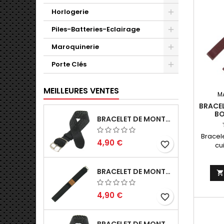
Horlogerie
Piles-Batteries-Eclairage
Maroquinerie
Porte Clés
MEILLEURES VENTES
M
BRACE
BO
BRACELET DE MONTRE 16MM NOIR PERLON EN NYLON TRESSÉ FABRICATION ARTISANALE
BUF
Bracel
4,90 €
favorite_border
cui
bor
Artis
BRACELET DE MONTRE SCRATCH 18MM NOIR TEXTILE NYLON SPORTS
4,90 €
favorite_border