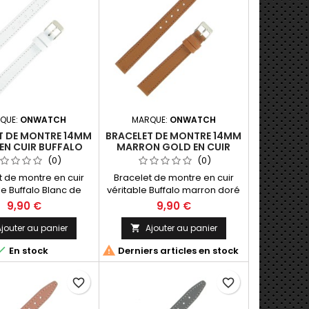
QUE:
ONWATCH
MARQUE:
ONWATCH
T DE MONTRE 14MM
BRACELET DE MONTRE 14MM
EN CUIR BUFFALO
MARRON GOLD EN CUIR
ATION ARTISANALE
BUFFALO FABRICATION
(0)
(0)
ARTISANALE
t de montre en cuir
Bracelet de montre en cuir
le Buffalo Blanc de
véritable Buffalo marron doré
brication Artisanale
de 14mm. Fabrication
9,90 €
9,90 €
ade in Spain.
Artisanale Made in Spain.
jouter au panier
Ajouter au panier



En stock
Derniers articles en stock
favorite_border
favorite_border