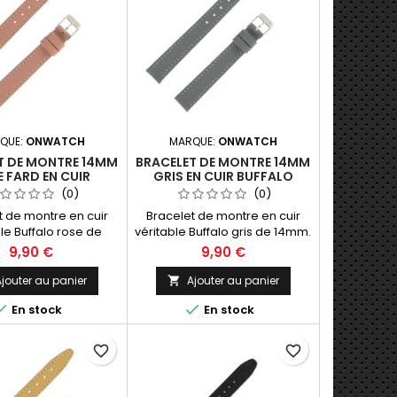
QUE:
ONWATCH
MARQUE:
ONWATCH
T DE MONTRE 14MM
BRACELET DE MONTRE 14MM
 FARD EN CUIR
GRIS EN CUIR BUFFALO
LO FABRICATION
FABRICATION ARTISANALE
(0)
(0)
ARTISANALE
t de montre en cuir
Bracelet de montre en cuir
le Buffalo rose de
véritable Buffalo gris de 14mm.
brication Artisanale
Fabrication Artisanale Made in
9,90 €
9,90 €
ade in Spain.
Spain.
jouter au panier
Ajouter au panier



En stock
En stock
favorite_border
favorite_border