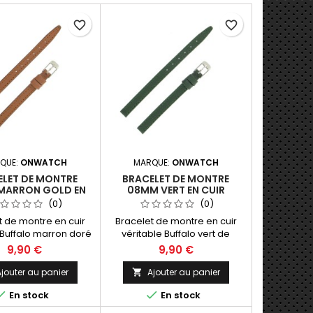
favorite_border
favorite_border
QUE:
ONWATCH
MARQUE:
ONWATCH
ELET DE MONTRE
BRACELET DE MONTRE
MARRON GOLD EN
08MM VERT EN CUIR
FFALO FABRICATION
BUFFALO FABRICATION
(0)
(0)
ARTISANALE
ARTISANALE
t de montre en cuir
Bracelet de montre en cuir
 Buffalo marron doré
véritable Buffalo vert de
mm. Fabrication
08mm. Fabrication Artisanale
9,90 €
9,90 €
ale Made in Spain.
Made in Spain.
jouter au panier
Ajouter au panier



En stock
En stock