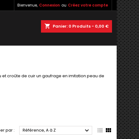
Bienvenue,
Connexion
ou
Créez votre compte
×
×
×
×
shopping_cart
Panier:
0
Produits - 0,00 €
)
n
s
u et croûte de cuir un gaufrage en imitation peau de



ier par :
Référence, A à Z