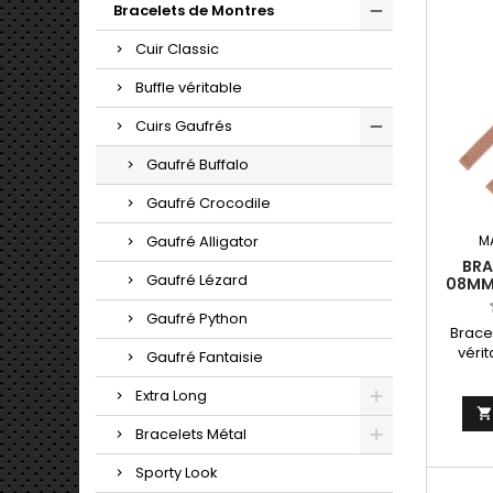
Bracelets de Montres
Cuir Classic
Buffle véritable
Cuirs Gaufrés
Gaufré Buffalo
Gaufré Crocodile
M
Gaufré Alligator
BRA
Gaufré Lézard
08MM 
BUF
Gaufré Python
Brace
véri
Gaufré Fantaisie
08mm. 
Extra Long
Bracelets Métal
Sporty Look