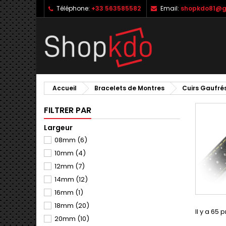
Téléphone:
+33 563585582
Email:
shopkdo81@g
M
(
C
C
add_circle_outline
((
Vo
No
d'e
Accueil
Bracelets de Montres
Cuirs Gaufré
FILTRER PAR
Largeur
08mm
(6)
10mm
(4)
12mm
(7)
14mm
(12)
16mm
(1)
18mm
(20)
Il y a 65 
20mm
(10)