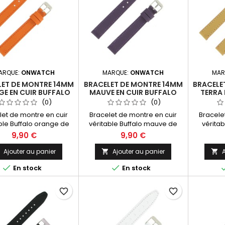
ARQUE:
ONWATCH
MARQUE:
ONWATCH
MAR
LET DE MONTRE 14MM
BRACELET DE MONTRE 14MM
BRACELE
E EN CUIR BUFFALO
MAUVE EN CUIR BUFFALO
TERRA 
CATION ARTISANALE
FABRICATION ARTISANALE
FABRIC
(0)
(0)
let de montre en cuir
Bracelet de montre en cuir
Bracele
ble Buffalo orange de
véritable Buffalo mauve de
véritab
Fabrication Artisanale
14mm. Fabrication Artisanale
14mm. Fa
9,90 €
9,90 €
Made in Spain.
Made in Spain.
M
Ajouter au panier
Ajouter au panier
A





En stock
En stock
favorite_border
favorite_border