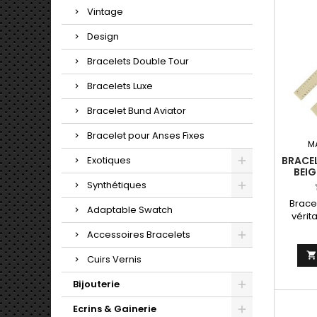
Vintage
Design
Bracelets Double Tour
Bracelets Luxe
Bracelet Bund Aviator
Bracelet pour Anses Fixes
M
BRACE
Exotiques
BEIG
FABRI
Synthétiques
Brace
Adaptable Swatch
vérit
10mm. 
Accessoires Bracelets
Cuirs Vernis
Bijouterie
Ecrins & Gainerie