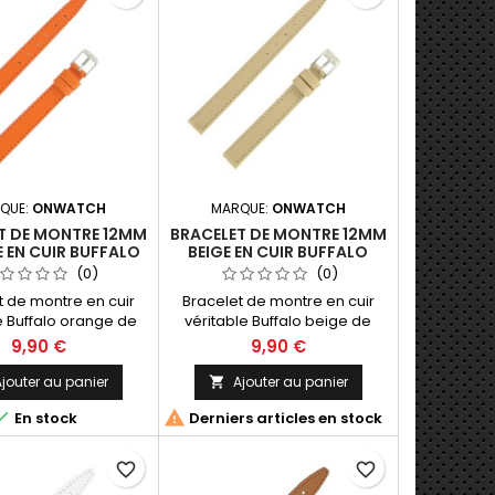
QUE:
ONWATCH
MARQUE:
ONWATCH
T DE MONTRE 12MM
BRACELET DE MONTRE 12MM
 EN CUIR BUFFALO
BEIGE EN CUIR BUFFALO
ATION ARTISANALE
FABRICATION ARTISANALE
(0)
(0)
t de montre en cuir
Bracelet de montre en cuir
e Buffalo orange de
véritable Buffalo beige de
brication Artisanale
12mm. Fabrication Artisanale
9,90 €
9,90 €
ade in Spain.
Made in Spain.
jouter au panier
Ajouter au panier



En stock
Derniers articles en stock
favorite_border
favorite_border