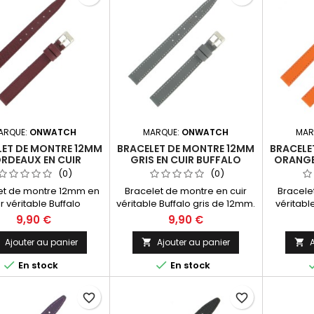
ARQUE:
ONWATCH
MARQUE:
ONWATCH
MAR
LET DE MONTRE 12MM
BRACELET DE MONTRE 12MM
BRACELE
RDEAUX EN CUIR
GRIS EN CUIR BUFFALO
ORANGE
FALO FABRICATION
FABRICATION ARTISANALE
FABRIC
(0)
(0)
ARTISANALE
et de montre 12mm en
Bracelet de montre en cuir
Bracele
r véritable Buffalo
véritable Buffalo gris de 12mm.
véritabl
deaux. Fabrication
Fabrication Artisanale Made in
12mm. Fa
9,90 €
9,90 €
anale Made in Spain.
Spain.
M
Ajouter au panier
Ajouter au panier
A





En stock
En stock
favorite_border
favorite_border