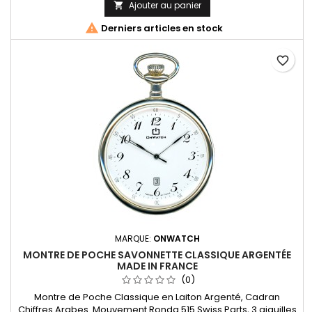
Ajouter au panier


Derniers articles en stock
favorite_border
MARQUE:
ONWATCH
MONTRE DE POCHE SAVONNETTE CLASSIQUE ARGENTÉE
MADE IN FRANCE
(0)
Montre de Poche Classique en Laiton Argenté, Cadran
Chiffres Arabes. Mouvement Ronda 515 Swiss Parts, 3 aiguilles