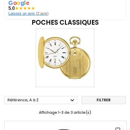
G
o
o
g
l
e
5.0
★
★
★
★
★
Laissez un avis
(2 avis)
POCHES CLASSIQUES

Référence, A à Z
FILTRER
Affichage 1-3 de 3 article(s)
favorite_border