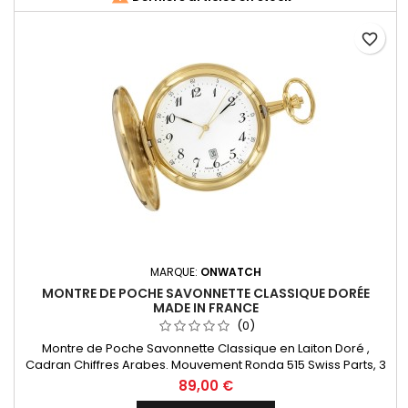
favorite_border
MARQUE:
ONWATCH
MONTRE DE POCHE SAVONNETTE CLASSIQUE DORÉE
MADE IN FRANCE
(0)
Montre de Poche Savonnette Classique en Laiton Doré ,
Cadran Chiffres Arabes. Mouvement Ronda 515 Swiss Parts, 3
aiguilles et dateur à 6h. Fabrication Française.
89,00 €