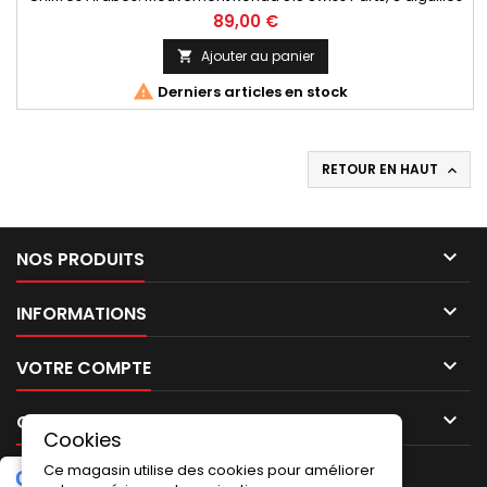
et dateur à 6h. Fabrication Française.
89,00 €
Ajouter au panier


Derniers articles en stock
RETOUR EN HAUT


NOS PRODUITS

INFORMATIONS

VOTRE COMPTE

CONTACT
Cookies
Ce magasin utilise des cookies pour améliorer
G
o
o
g
l
e
5.0
★
★
★
★
★
Laissez un avis
(2 avis)