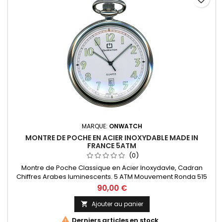
MARQUE:
ONWATCH
MONTRE DE POCHE EN ACIER INOXYDABLE MADE IN
FRANCE 5ATM
(0)
Montre de Poche Classique en Acier Inoxydavle, Cadran
Chiffres Arabes luminescents. 5 ATM Mouvement Ronda 515
Swiss Parts, 3 aiguilles et dateur à 6h. Fabrication Française.
90,00 €
Ajouter au panier


Derniers articles en stock