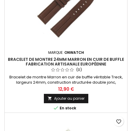
MARQUE:
ONWATCH
BRACELET DE MONTRE 24MM MARRON EN CUIR DE BUFFLE
FABRICATION ARTISANALE EUROPÉENNE
(0)
Bracelet de montre Marron en cuir de buffle véritable Treck,
largeurs 24mm, construction structurée double jonc,
dynamique et sportif. Fabrication artisanale Made in Spain.
12,90 €
Ajouter au panier


En stock
favorite_border