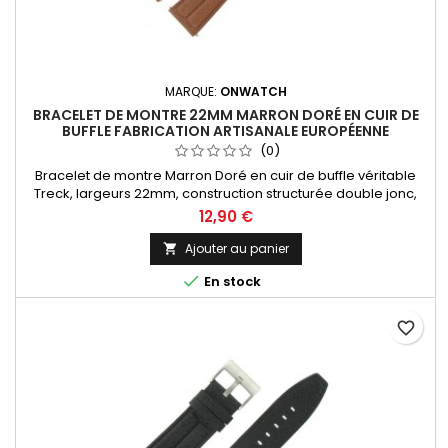
MARQUE:
ONWATCH
BRACELET DE MONTRE 22MM MARRON DORÉ EN CUIR DE
BUFFLE FABRICATION ARTISANALE EUROPÉENNE
(0)
Bracelet de montre Marron Doré en cuir de buffle véritable
Treck, largeurs 22mm, construction structurée double jonc,
dynamique et sportif. Fabrication artisanale Made in Spain.
12,90 €
Ajouter au panier


En stock
favorite_border