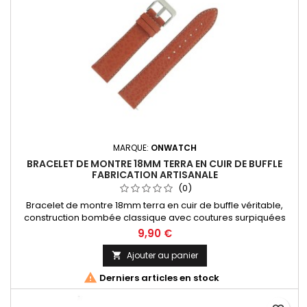
MARQUE:
ONWATCH
BRACELET DE MONTRE 18MM TERRA EN CUIR DE BUFFLE
FABRICATION ARTISANALE
(0)
Bracelet de montre 18mm terra en cuir de buffle véritable,
construction bombée classique avec coutures surpiquées
écrues. Fabrication artisanale Made in Spain.
9,90 €
Ajouter au panier


Derniers articles en stock