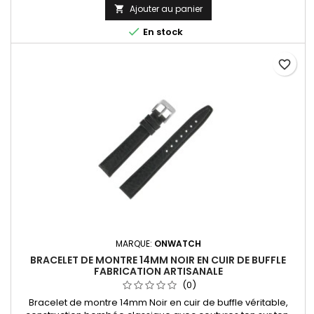
Ajouter au panier


En stock
favorite_border
MARQUE:
ONWATCH
BRACELET DE MONTRE 14MM NOIR EN CUIR DE BUFFLE
FABRICATION ARTISANALE
(0)
Bracelet de montre 14mm Noir en cuir de buffle véritable,