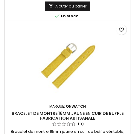
Ajouter au panier


En stock
favorite_border
MARQUE:
ONWATCH
BRACELET DE MONTRE 16MM JAUNE EN CUIR DE BUFFLE
FABRICATION ARTISANALE
(0)
Bracelet de montre 16mm jaune en cuir de buffle véritable,