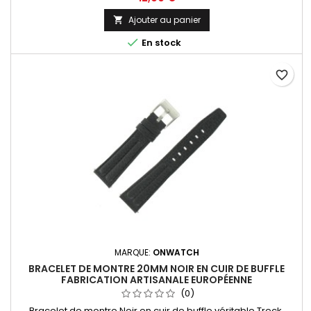
Ajouter au panier


En stock
favorite_border
MARQUE:
ONWATCH
BRACELET DE MONTRE 20MM NOIR EN CUIR DE BUFFLE
FABRICATION ARTISANALE EUROPÉENNE
(0)
Bracelet de montre Noir en cuir de buffle véritable Treck,