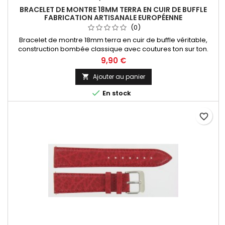
BRACELET DE MONTRE 18MM TERRA EN CUIR DE BUFFLE
FABRICATION ARTISANALE EUROPÉENNE
(0)
Bracelet de montre 18mm terra en cuir de buffle véritable,
construction bombée classique avec coutures ton sur ton.
Fabrication artisanale Made in Spain.
9,90 €
Ajouter au panier


En stock
favorite_border