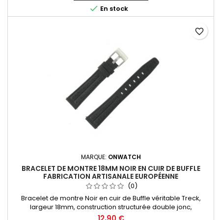

En stock
favorite_border
MARQUE:
ONWATCH
BRACELET DE MONTRE 18MM NOIR EN CUIR DE BUFFLE
FABRICATION ARTISANALE EUROPÉENNE
(0)
Bracelet de montre Noir en cuir de Buffle véritable Treck,
largeur 18mm, construction structurée double jonc,
dynamique et sportif. Fabrication Artisanale Made in Spain.
12,90 €