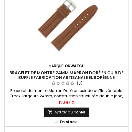
MARQUE:
ONWATCH
BRACELET DE MONTRE 24MM MARRON DORÉ EN CUIR DE
BUFFLE FABRICATION ARTISANALE EUROPÉENNE
(0)
Bracelet de montre Marron Doré en cuir de buffle véritable
Treck, largeurs 24mm, construction structurée double jonc,
dynamique et sportif. Fabrication artisanale Made in Spain.
12,90 €
Ajouter au panier


En stock