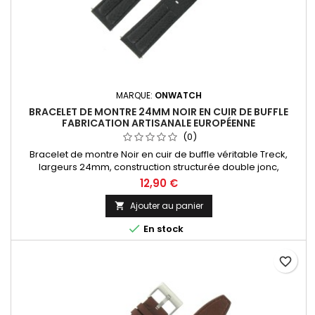
MARQUE:
ONWATCH
BRACELET DE MONTRE 24MM NOIR EN CUIR DE BUFFLE
FABRICATION ARTISANALE EUROPÉENNE
(0)
Bracelet de montre Noir en cuir de buffle véritable Treck,
largeurs 24mm, construction structurée double jonc,
dynamique et sportif. Fabrication artisanale Made in Spain.
12,90 €
Ajouter au panier


En stock
favorite_border