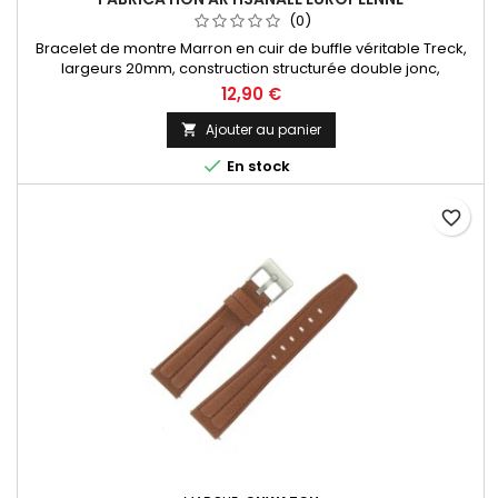
(0)
Bracelet de montre Marron en cuir de buffle véritable Treck,
largeurs 20mm, construction structurée double jonc,
dynamique et sportif. Fabrication artisanale Made in Spain.
12,90 €
Ajouter au panier


En stock
favorite_border