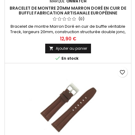
MARQUE:
ONWATCH
BRACELET DE MONTRE 20MM MARRON DORÉ EN CUIR DE
BUFFLE FABRICATION ARTISANALE EUROPÉENNE
(0)
Bracelet de montre Marron Doré en cuir de buffle véritable
Treck, largeurs 20mm, construction structurée double jonc,
dynamique et sportif. Fabrication artisanale Made in Spain.
12,90 €
Ajouter au panier


En stock
favorite_border