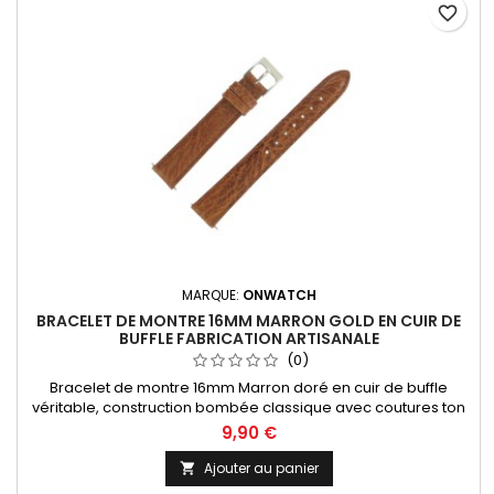
favorite_border
MARQUE:
ONWATCH
BRACELET DE MONTRE 16MM MARRON GOLD EN CUIR DE
BUFFLE FABRICATION ARTISANALE
(0)
Bracelet de montre 16mm Marron doré en cuir de buffle
véritable, construction bombée classique avec coutures ton
sur ton. Fabrication artisanale Made in Spain.
9,90 €
Ajouter au panier
