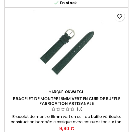

En stock
favorite_border
MARQUE:
ONWATCH
BRACELET DE MONTRE 16MM VERT EN CUIR DE BUFFLE
FABRICATION ARTISANALE
(0)
Bracelet de montre 16mm vert en cuir de buffle véritable,
construction bombée classique avec coutures ton sur ton.
Fabrication artisanale Made in Spain.
9,90 €