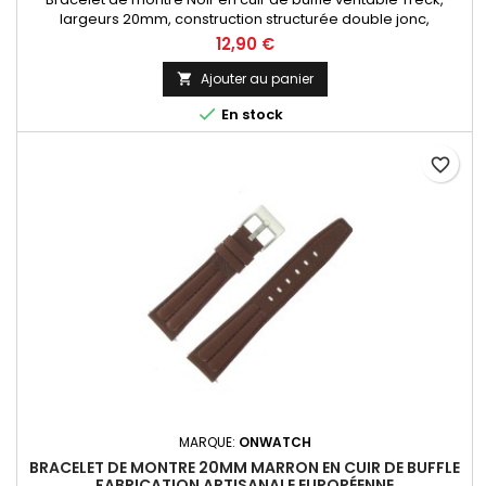
largeurs 20mm, construction structurée double jonc,
dynamique et sportif. Fabrication artisanale Made in Spain.
12,90 €
Ajouter au panier


En stock
favorite_border
MARQUE:
ONWATCH
BRACELET DE MONTRE 20MM MARRON EN CUIR DE BUFFLE
FABRICATION ARTISANALE EUROPÉENNE