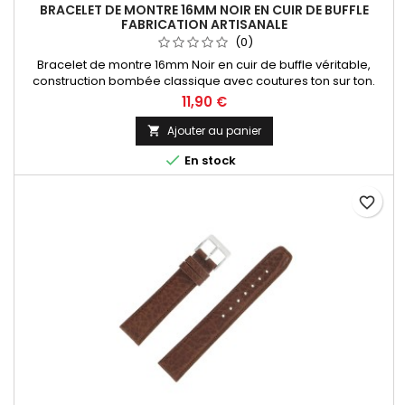
BRACELET DE MONTRE 16MM NOIR EN CUIR DE BUFFLE
FABRICATION ARTISANALE
(0)
Bracelet de montre 16mm Noir en cuir de buffle véritable,
construction bombée classique avec coutures ton sur ton.
Fabrication artisanale Made in Spain.
11,90 €
Ajouter au panier


En stock
favorite_border