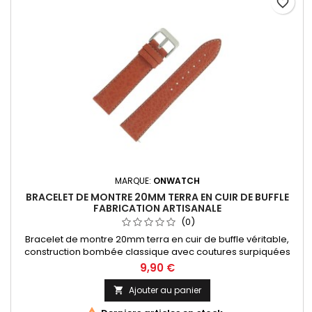
favorite_border
MARQUE:
ONWATCH
BRACELET DE MONTRE 20MM TERRA EN CUIR DE BUFFLE
FABRICATION ARTISANALE
(0)
Bracelet de montre 20mm terra en cuir de buffle véritable,
construction bombée classique avec coutures surpiquées
écrues. Fabrication artisanale Made in Spain.
9,90 €
Ajouter au panier
