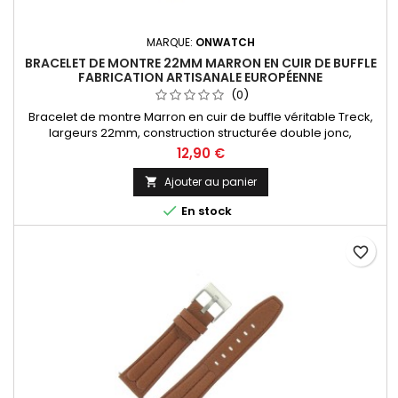
MARQUE:
ONWATCH
BRACELET DE MONTRE 22MM MARRON EN CUIR DE BUFFLE
FABRICATION ARTISANALE EUROPÉENNE
(0)
Bracelet de montre Marron en cuir de buffle véritable Treck,
largeurs 22mm, construction structurée double jonc,
dynamique et sportif. Fabrication artisanale Made in Spain.
12,90 €
Ajouter au panier


En stock
favorite_border