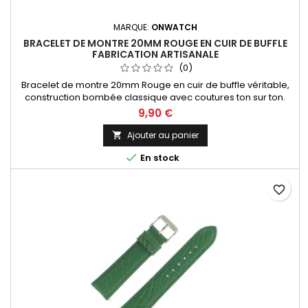
MARQUE:
ONWATCH
BRACELET DE MONTRE 20MM ROUGE EN CUIR DE BUFFLE
FABRICATION ARTISANALE
(0)
Bracelet de montre 20mm Rouge en cuir de buffle véritable,
construction bombée classique avec coutures ton sur ton.
Fabrication artisanale Made in Spain.
9,90 €
Ajouter au panier


En stock
favorite_border