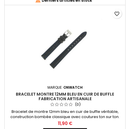

Derniers articles en stock
favorite_border
MARQUE:
ONWATCH
BRACELET MONTRE 12MM BLEU EN CUIR DE BUFFLE
FABRICATION ARTISANALE
(0)
Bracelet de montre 12mm bleu en cuir de buffle véritable,
construction bombée classique avec coutures ton sur ton.
Fabrication artisanale Made in Spain.
11,90 €