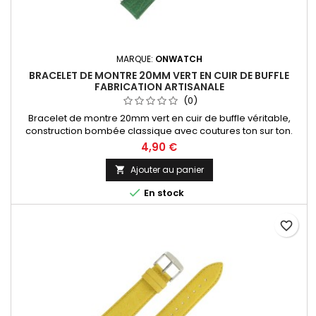
MARQUE:
ONWATCH
BRACELET DE MONTRE 20MM VERT EN CUIR DE BUFFLE
FABRICATION ARTISANALE
(0)
Bracelet de montre 20mm vert en cuir de buffle véritable,
construction bombée classique avec coutures ton sur ton.
Fabrication artisanale Made in Spain.
4,90 €
Ajouter au panier


En stock
favorite_border