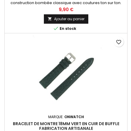
construction bombée classique avec coutures ton sur ton.
Fabrication artisanale Made in Spain.
9,90 €
Ajouter au panier


En stock
favorite_border
MARQUE:
ONWATCH
BRACELET DE MONTRE 18MM VERT EN CUIR DE BUFFLE
FABRICATION ARTISANALE