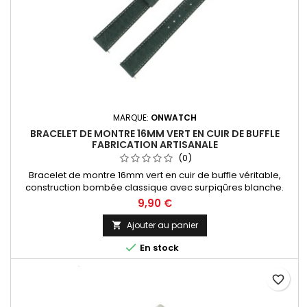
MARQUE:
ONWATCH
BRACELET DE MONTRE 16MM VERT EN CUIR DE BUFFLE
FABRICATION ARTISANALE
(0)
Bracelet de montre 16mm vert en cuir de buffle véritable,
construction bombée classique avec surpiqûres blanche.
Fabrication artisanale Made in Spain.
9,90 €
Ajouter au panier


En stock
favorite_border