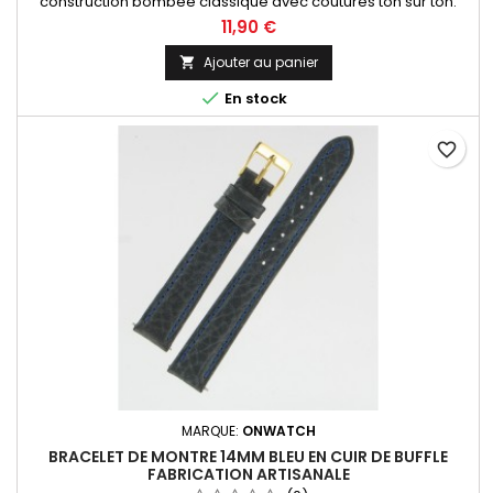
construction bombée classique avec coutures ton sur ton.
Fabrication artisanale Made in Spain.
11,90 €
Ajouter au panier


En stock
favorite_border
MARQUE:
ONWATCH
BRACELET DE MONTRE 14MM BLEU EN CUIR DE BUFFLE
FABRICATION ARTISANALE