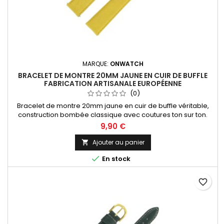
MARQUE:
ONWATCH
BRACELET DE MONTRE 20MM JAUNE EN CUIR DE BUFFLE
FABRICATION ARTISANALE EUROPÉENNE
(0)
Bracelet de montre 20mm jaune en cuir de buffle véritable,
construction bombée classique avec coutures ton sur ton.
Fabrication artisanale Made in Spain.
9,90 €
Ajouter au panier


En stock
favorite_border