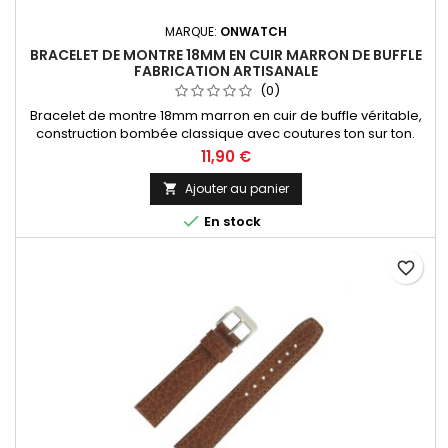
MARQUE:
ONWATCH
BRACELET DE MONTRE 18MM EN CUIR MARRON DE BUFFLE
FABRICATION ARTISANALE
(0)
Bracelet de montre 18mm marron en cuir de buffle véritable,
construction bombée classique avec coutures ton sur ton.
Fabrication artisanale Made in Spain.
11,90 €
Ajouter au panier


En stock
favorite_border