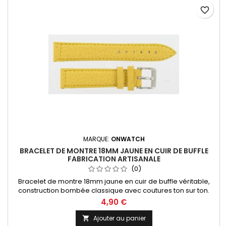
favorite_border
MARQUE:
ONWATCH
BRACELET DE MONTRE 18MM JAUNE EN CUIR DE BUFFLE
FABRICATION ARTISANALE
(0)
Bracelet de montre 18mm jaune en cuir de buffle véritable,
construction bombée classique avec coutures ton sur ton.
Fabrication artisanale Made In France
4,90 €
Ajouter au panier
