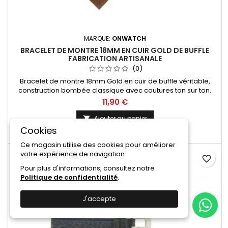
MARQUE:
ONWATCH
BRACELET DE MONTRE 18MM EN CUIR GOLD DE BUFFLE
FABRICATION ARTISANALE
(0)
Bracelet de montre 18mm Gold en cuir de buffle véritable,
construction bombée classique avec coutures ton sur ton.
Fabrication artisanale Made in Spain.
11,90 €
Ajouter au panier

Cookies

En stock
Ce magasin utilise des cookies pour améliorer
votre expérience de navigation.
favorite_border
Pour plus d'informations, consultez notre
Politique de confidentialité
.
J'accepte