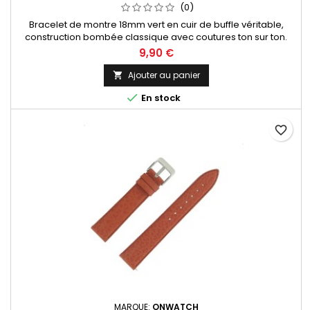
(0)
Bracelet de montre 18mm vert en cuir de buffle véritable,
construction bombée classique avec coutures ton sur ton.
Fabrication artisanale Made in Spain.
9,90 €
Ajouter au panier


En stock
favorite_border
MARQUE:
ONWATCH