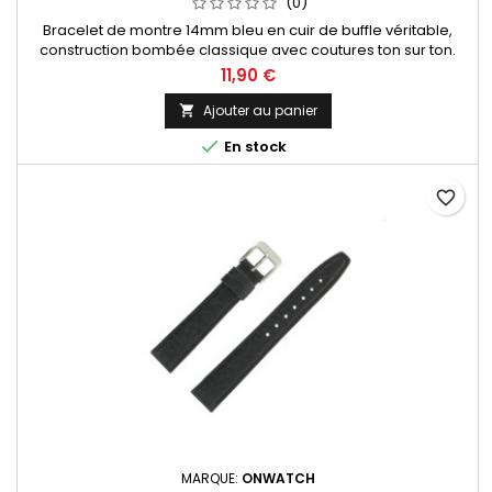
(0)
Bracelet de montre 14mm bleu en cuir de buffle véritable,
construction bombée classique avec coutures ton sur ton.
Fabrication artisanale Made in Spain.
11,90 €
Ajouter au panier


En stock
favorite_border
MARQUE:
ONWATCH