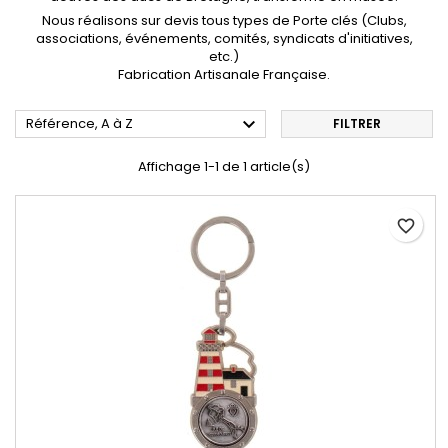
Nous réalisons sur devis tous types de Porte clés (Clubs,
associations, événements, comités, syndicats d'initiatives,
etc.)
Fabrication Artisanale Française.

Référence, A à Z
FILTRER
Affichage 1-1 de 1 article(s)
favorite_border