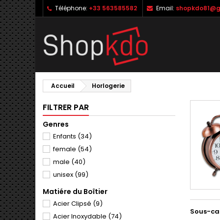
Téléphone:
+33 563585582
Email:
shopkdo81@g
M
(
C
C
add_circle_outline
((
Vo
No
d'e
Accueil
Horlogerie
FILTRER PAR
Genres
Enfants
(34)
female
(54)
male
(40)
unisex
(99)
Matiére du Boîtier
Acier Clipsé
(9)
Sous-ca
Acier Inoxydable
(74)