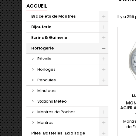
Pompiers
(2)
ACCUEIL
Pêche
(3)
Bracelets de Montres
Il y a 255
Sports
(3)
Bijouterie
Ecrins & Gainerie
Horlogerie
Réveils
Horloges
Pendules
Minuteurs
M
Stations Méteo
MONT
ACIER
Montres de Poches
3 AI
M
Montre
Montres
de F
(Mort
Piles-Batteries-Eclairage