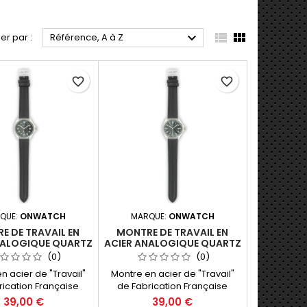



ier par :
Référence, A à Z
favorite_border
favorite_border
QUE:
ONWATCH
MARQUE:
ONWATCH
E DE TRAVAIL EN
MONTRE DE TRAVAIL EN
NALOGIQUE QUARTZ
ACIER ANALOGIQUE QUARTZ
UILLES ET DATEUR
3 AIGUILLES ET DATEUR
(0)
(0)
DE IN FRANCE
MADE IN FRANCE
n acier de "Travail"
Montre en acier de "Travail"
rication Française
de Fabrication Française
u 25). Montre trés
(Morteau 25). Montre trés
39,00 €
39,00 €