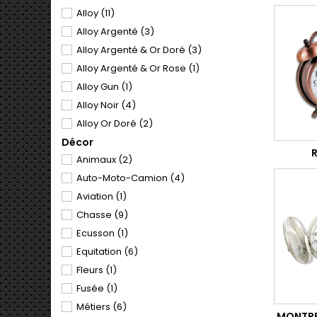
Alloy
(11)
Alloy Argenté
(3)
Alloy Argenté & Or Doré
(3)
Alloy Argenté & Or Rose
(1)
Alloy Gun
(1)
Alloy Noir
(4)
Alloy Or Doré
(2)
Décor
Alloy Or Rose
(1)
R
Animaux
(2)
Fond vissé en acier
(3)
Auto-Moto-Camion
(4)
Laiton/Acier inoxydable
(3)
Aviation
(1)
Laiton Argenté
(6)
Chasse
(9)
Laiton Doré
(6)
Ecusson
(1)
Métal Doré
(2)
Equitation
(6)
Palladium
(28)
Fleurs
(1)
Plastique
(68)
Fusée
(1)
Résine
(3)
Métiers
(6)
MONTRE