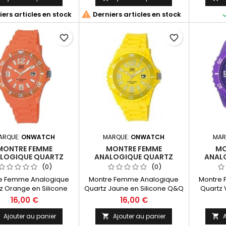
 A128J001Fabrication In
Citizen A128J002Fabrication In
Analo

ers articles en stock
Derniers articles en stock
Japan
Japan
Silicone 
A430J0
JapanDi
favorite_border
favorite_border
44.
ARQUE:
ONWATCH
MARQUE:
ONWATCH
MAR
MONTRE FEMME
MONTRE FEMME
MO
LOGIQUE QUARTZ
ANALOGIQUE QUARTZ
ANAL
E EN SILICONE Q&Q
JAUNE EN SILICONE Q&Q
VIOLETT
(0)
(0)
A430J005
A430J007
e Femme Analogique
Montre Femme Analogique
Montre 
z Orange en Silicone
Quartz Jaune en Silicone Q&Q
Quartz V
Q&Q By Citizen
By
16,00 €
16,00 €
J005 Fabrication In
Citizen A430J007 Fabrication
Citizen 
Dimensions (L*W*H) :
In JapanDimensions (L*W*H) :
In Japan
Ajouter au panier
Ajouter au panier
A



44.0*13.5mm Women's
44.0*44.0*13.5mm Women's
44.0*44