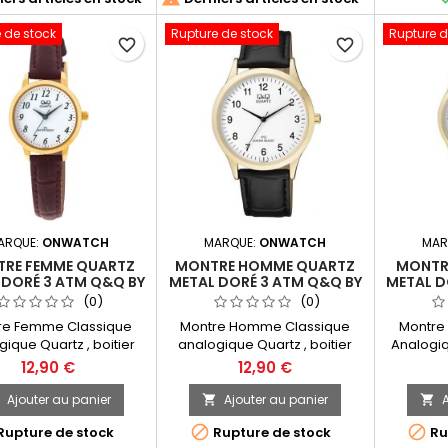
gue Quartz Silicone
Analogue Quartz Red
Analogue
ch Q&Q By Citizen
Cabbage Silicone Watch Q&Q
Plastic 
 de stock
Rupture de stock
Rupture d
J014 Manufacture In
By Citizen A430J015
A430J0
favorite_border
favorite_border
Dimensions (L*W*H) :
Manufacture In
JapanDi
4.0*44.0*13.5mm
JapanDimensions (L*W*H) :
44.
44.0*44.0*13.5mm
ARQUE:
ONWATCH
MARQUE:
ONWATCH
MAR
RE FEMME QUARTZ
MONTRE HOMME QUARTZ
MONTR
 DORÉ 3 ATM Q&Q BY
METAL DORÉ 3 ATM Q&Q BY
METAL D
ITIZEN C155J114
CITIZEN C212J104Y
CITIZ
(0)
(0)
re Femme Classique
Montre Homme Classique
Montre
ique Quartz , boitier
analogique Quartz , boitier
Analogiq
vec bracelet en simili
doré avec bracelet en simili
boitier d
12,90 €
12,90 €
uir marron. Water
cuir noir. Water résist.Montre
simil
Montre Q&Q Fabriquées
Q&Q Fabriquées par Citizen
résist.M
Ajouter au panier
Ajouter au panier
A



par Citizen
par Cit


Rupture de stock
Rupture de stock
Ru
C213J10