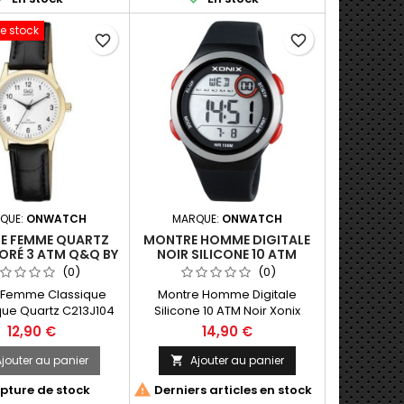
 Quartz Translucent
Analogue Quartz White
Watch Q&Q By Citizen
Silicone grey trellis pattern dial
e stock
17Manufacture In
5 ATM Q&Q By CitizenMiyota
favorite_border
favorite_border
mensions (L*W*H) :
2115 movement, day date, 3
0*44.0*13.5mm
hands, rotating bezel.The
electronic parts are of
Japanese origin and of high
quality.Dimensions...
QUE:
ONWATCH
MARQUE:
ONWATCH
E FEMME QUARTZ
MONTRE HOMME DIGITALE
ORÉ 3 ATM Q&Q BY
NOIR SILICONE 10 ATM
EN C213J104-98
XONIX CT-006
(0)
(0)
 Femme Classique
Montre Homme Digitale
ue Quartz C213J104
Silicone 10 ATM Noir Xonix
oré avec bracelet en
Fabrication In Japan
12,90 €
14,90 €
i cuir noir. Water
Dimensions (L*W*H) :
ontre Q&Q Fabriquée
47*30*16.0mm
jouter au panier
Ajouter au panier

izen Classic Quartz

pture de stock
Derniers articles en stock
4 Analogue Ladies