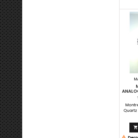
Anal
Silico
Citize
day da
bezel.T
of Japa
quality
M
ANALO
EN SIL
Montr
Quartz
Citizen 
Japan
44.0*

Derni