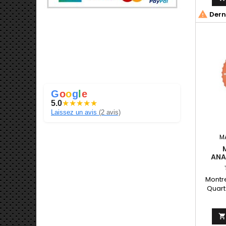
Citizen

Derni
G
o
o
g
l
e
5.0
★
★
★
★
★
Laissez un avis
(2 avis)
M
ANA
ORANG
Montr
Quart
A430
Japan
44.0*