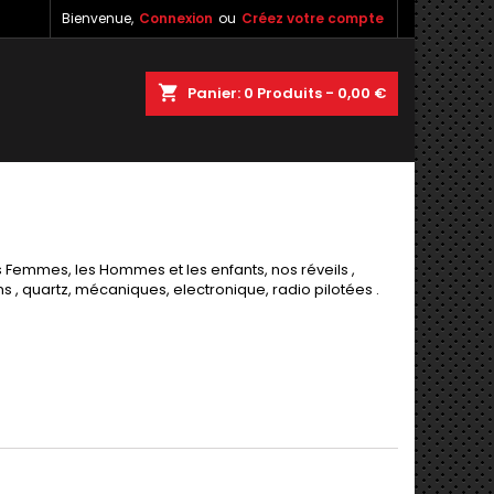
Bienvenue,
Connexion
ou
Créez votre compte
×
×
×
×
shopping_cart
Panier:
0
Produits - 0,00 €
)
n
s
 Femmes, les Hommes et les enfants, nos réveils ,
ns , quartz, mécaniques, electronique, radio pilotées .