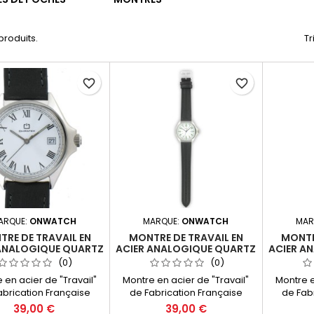
 produits.
Tr
favorite_border
favorite_border
ARQUE:
ONWATCH
MARQUE:
ONWATCH
MAR
RE DE TRAVAIL EN
MONTRE DE TRAVAIL EN
MONTR
 ANALOGIQUE QUARTZ
ACIER ANALOGIQUE QUARTZ
ACIER A
GUILLES ET DATEUR
3 AIGUILLES ET DATEUR
3 AIG
(0)
(0)
ADE IN FRANCE
MADE IN FRANCE
MA
 en acier de "Travail"
Montre en acier de "Travail"
Montre e
abrication Française
de Fabrication Française
de Fab
eau 25). Montre trés
(Morteau 25). Montre trés
(Mortea
39,00 €
39,00 €