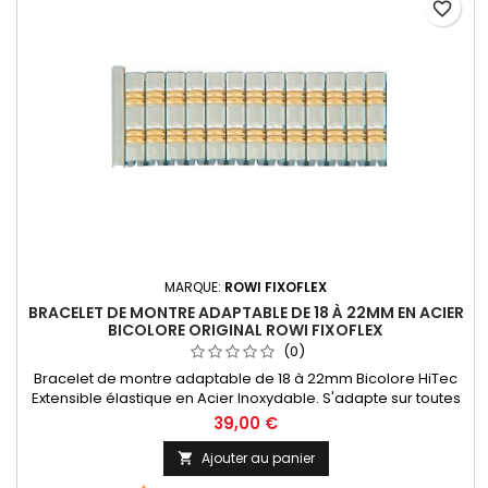
favorite_border
MARQUE:
ROWI FIXOFLEX
BRACELET DE MONTRE ADAPTABLE DE 18 À 22MM EN ACIER
BICOLORE ORIGINAL ROWI FIXOFLEX
(0)
Bracelet de montre adaptable de 18 à 22mm Bicolore HiTec
Extensible élastique en Acier Inoxydable. S'adapte sur toutes
les marques de montres à entre-corne droite grâçe à l'entre
39,00 €
corne télescopique qui permet d'ajuster le bracelet aux
largeurs de 18 à 22mm. Bracelet Original de la marque ROWI
Ajouter au panier

FIXOFLEX Made In Germany Since 1885