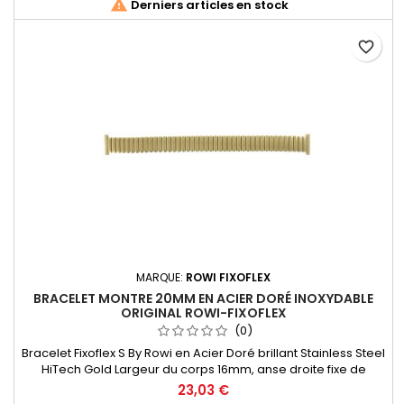

Derniers articles en stock
favorite_border
MARQUE:
ROWI FIXOFLEX
BRACELET MONTRE 20MM EN ACIER DORÉ INOXYDABLE
ORIGINAL ROWI-FIXOFLEX
(0)
Bracelet Fixoflex S By Rowi en Acier Doré brillant Stainless Steel
HiTech Gold Largeur du corps 16mm, anse droite fixe de
20mm sciable pour mise à la largeur de l'entre corne de la
23,03 €
montre. Made in Germany depuis 1885