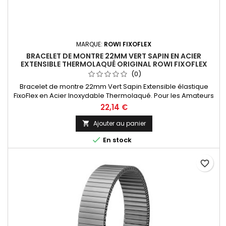
MARQUE:
ROWI FIXOFLEX
BRACELET DE MONTRE 22MM VERT SAPIN EN ACIER
EXTENSIBLE THERMOLAQUÉ ORIGINAL ROWI FIXOFLEX
(0)
Bracelet de montre 22mm Vert Sapin Extensible élastique
FixoFlex en Acier Inoxydable Thermolaqué. Pour les Amateurs
Horlogers, l'entre-corne est sciable pour une mise à taille
22,14 €
personnalisée de 18 à 22mm S'adapte sur toutes les marques
de montres. Bracelet Original de la marque ROWI FIXOFLEX
Ajouter au panier

Made In Germany Since 1885

En stock
favorite_border