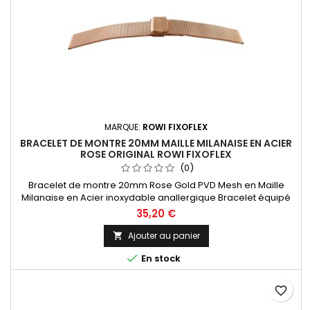
MARQUE:
ROWI FIXOFLEX
BRACELET DE MONTRE 20MM MAILLE MILANAISE EN ACIER
ROSE ORIGINAL ROWI FIXOFLEX
(0)
Bracelet de montre 20mm Rose Gold PVD Mesh en Maille
Milanaise en Acier inoxydable anallergique Bracelet équipé
d'une boucle coulissante pour une mise à taille de votre
35,20 €
poignet facile. Bracelet Original de la marque ROWI FIXOFLEX
Made In Germany Since 1885
Ajouter au panier


En stock
favorite_border