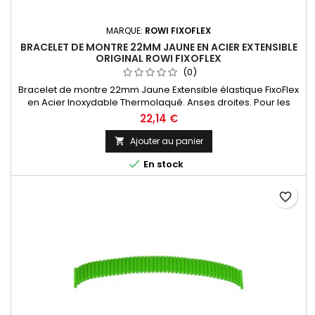
MARQUE:
ROWI FIXOFLEX
BRACELET DE MONTRE 22MM JAUNE EN ACIER EXTENSIBLE
ORIGINAL ROWI FIXOFLEX
(0)
Bracelet de montre 22mm Jaune Extensible élastique FixoFlex
en Acier Inoxydable Thermolaqué. Anses droites. Pour les
Amateurs Horlogers, l'entre-corne est sciable pour une mise
22,14 €
à taille personnalisée de 18 à 22mm S'adapte sur toutes les
marques de montres. Bracelet Original de la marque ROWI
Ajouter au panier

FIXOFLEX Made In Germany Since 1885

En stock
favorite_border