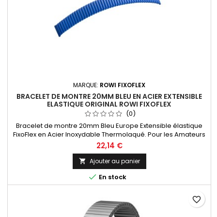
MARQUE:
ROWI FIXOFLEX
BRACELET DE MONTRE 20MM BLEU EN ACIER EXTENSIBLE
ELASTIQUE ORIGINAL ROWI FIXOFLEX
(0)
Bracelet de montre 20mm Bleu Europe Extensible élastique
FixoFlex en Acier Inoxydable Thermolaqué. Pour les Amateurs
Horlogers, l'entre-corne est sciable pour une mise à taille
22,14 €
personnalisée de 18 à 20mm S'adapte sur toutes les marques
de montres. Bracelet Original de la marque ROWI FIXOFLEX
Ajouter au panier

Made In Germany Since 1885

En stock
favorite_border