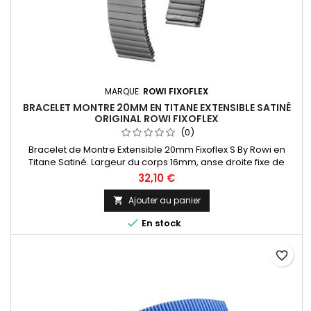
MARQUE:
ROWI FIXOFLEX
BRACELET MONTRE 20MM EN TITANE EXTENSIBLE SATINÉ
ORIGINAL ROWI FIXOFLEX
(0)
Bracelet de Montre Extensible 20mm Fixoflex S By Rowi en
Titane Satiné. Largeur du corps 16mm, anse droite fixe de
20mm sciable pour mise à la largeur de l'entre-corne de la
32,10 €
montre. Anti-allergies : le titane est anallergique et peut être
une bonne option pour les personnes qui sont allergiques aux
Ajouter au panier

métaux ou à d'autres matériaux. Rowi Fixoflex Made in...

En stock
favorite_border