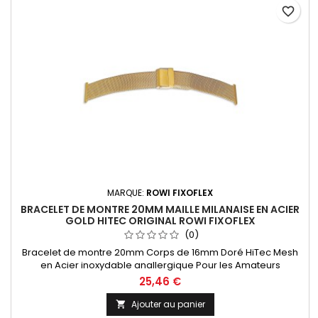
favorite_border
MARQUE:
ROWI FIXOFLEX
BRACELET DE MONTRE 20MM MAILLE MILANAISE EN ACIER
GOLD HITEC ORIGINAL ROWI FIXOFLEX
(0)
Bracelet de montre 20mm Corps de 16mm Doré HiTec Mesh
en Acier inoxydable anallergique Pour les Amateurs
Horlogers, l'entre-corne est sciable pour une mise à taille
25,46 €
personnalisée de 16 à 20mm Bracelet équipé d'une boucle
coulissante pour une mise à taille de votre poignet facile.
Ajouter au panier

Bracelet Original de la marque ROWI FIXOFLEX Made In