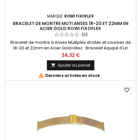
MARQUE:
ROWI FIXOFLEX
BRACELET DE MONTRE MUTI ANSES 18-20 ET 22MM EN
ACIER GOLD ROWI FIXOFLEX
(0)
Bracelet de montre à Anses Multiples droites et courbes de
18-20 et 22mm en Acier Gold Hitec . Bracelet équipé d'un
fermoir déployant avec barre de sureté (Flip-Lock) ajustable
34,32 €
6 points Entre-corne adaptable à toutes types et marques de
montres. Bracelet Original de la marque ROWI FIXOFLEX Made
Ajouter au panier

In Germany Since 1885

Derniers articles en stock
favorite_border