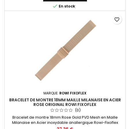

En stock
favorite_border
MARQUE:
ROWI FIXOFLEX
BRACELET DE MONTRE 18MM MAILLE MILANAISE EN ACIER
ROSE ORIGINAL ROWI FIXOFLEX
(0)
Bracelet de montre 18mm Rose Gold PVD Mesh en Maille
Milanaise en Acier inoxydable anallergique Rowi-Fixoflex
Bracelet équipé d'une boucle coulissante sz sûreté pour une