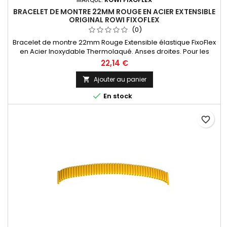
BRACELET DE MONTRE 22MM ROUGE EN ACIER EXTENSIBLE
ORIGINAL ROWI FIXOFLEX
(0)
Bracelet de montre 22mm Rouge Extensible élastique FixoFlex
en Acier Inoxydable Thermolaqué. Anses droites. Pour les
Amateurs Horlogers, l'entre-corne est sciable pour une mise
22,14 €
à taille personnalisée de 18 à 22mm S'adapte sur toutes les
marques de montres. Bracelet Original de la marque ROWI
Ajouter au panier

FIXOFLEX Made In Germany Since 1885

En stock
favorite_border