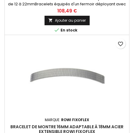
de 12 à 22mmBracelets équipés d'un fermoir déployant avec
ou sans sureté (Flip-Lock) ajustable.Entre-corne droits
108,49 €
adaptables à toutes types de marques de montres.Bracelets
Originaux de la marque ROWI FIXOFLEX Made In Germany
Ajouter au panier

Since 1885

En stock
favorite_border
MARQUE:
ROWI FIXOFLEX
BRACELET DE MONTRE 16MM ADAPTABLE À 18MM ACIER
EXTENSIBLE ROWI FIXOFLEX