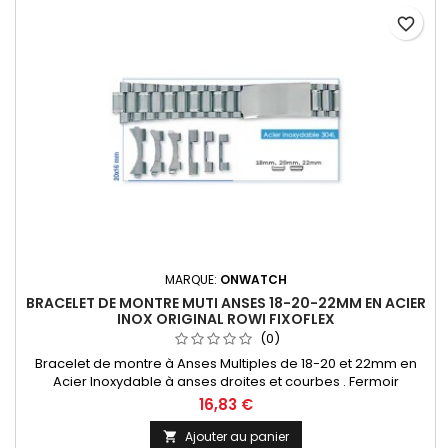
favorite_border
MARQUE:
ONWATCH
BRACELET DE MONTRE MUTI ANSES 18-20-22MM EN ACIER
INOX ORIGINAL ROWI FIXOFLEX
(0)
Bracelet de montre à Anses Multiples de 18-20 et 22mm en
Acier Inoxydable à anses droites et courbes . Fermoir
déployant ajustable 5 points . Entre-corne adaptable à tous
16,83 €
types de marques de montres. Bracelet Original de la
marque ROWI FIXOFLEX Made In Germany Since 1885
Ajouter au panier
