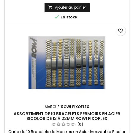
types de marques de montres. Bracelet Original de la
marque ROWI FIXOFLEX Made In Germany Since 1885
Ajouter au panier


En stock
favorite_border
MARQUE:
ROWI FIXOFLEX
ASSORTIMENT DE 10 BRACELETS FERMOIRS EN ACIER
BICOLOR DE 12 À 22MM ROWI FIXOFLEX
(0)
Carte de 10 Bracelets de Montres en Acier Inoxydable Bicolor