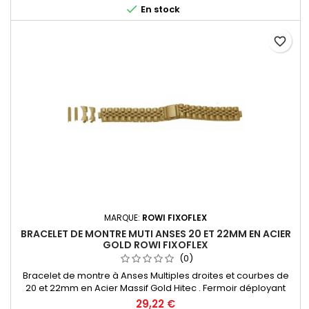

En stock
Germany Since 1885
favorite_border
MARQUE:
ROWI FIXOFLEX
BRACELET DE MONTRE MUTI ANSES 20 ET 22MM EN ACIER
GOLD ROWI FIXOFLEX
(0)
Bracelet de montre à Anses Multiples droites et courbes de
20 et 22mm en Acier Massif Gold Hitec . Fermoir déployant
avec poussoirs de sureté . Entre-corne adaptable à toutes
29,22 €