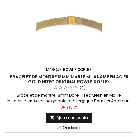
MARQUE:
ROWI FIXOFLEX
BRACELET DE MONTRE 18MM MAILLE MILANAISE EN ACIER
GOLD HITEC ORIGINAL ROWI FIXOFLEX
(0)
Bracelet de montre 18mm Doré HiTec Mesh en Maille
Milanaise en Acier inoxydable anallergique Pour les Amateurs
Horlogers, l'entre-corne est sciable pour une mise à taille
25,02 €
personnalisée de 14 à 18mm Bracelet équipé d'une boucle
coulissante pour une mise à taille de votre poignet facile.
Ajouter au panier

Bracelet Original de la marque ROWI FIXOFLEX Made In

En stock
Germany Since 1885