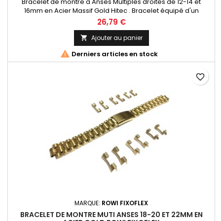
Bracelet de montre à Anses Multiples droites de 12-14 et
16mm en Acier Massif Gold Hitec . Bracelet équipé d'un
fermoir déployant avec barre de sureté (Flip-Lock) ajustable
26,79 €
2 points Entre-cornes droites adaptable à tous types et
marques de montres. Bracelet Original de la marque ROWI
Ajouter au panier

FIXOFLEX Made In Germany Since 1885

Derniers articles en stock
favorite_border
MARQUE:
ROWI FIXOFLEX
BRACELET DE MONTRE MUTI ANSES 18-20 ET 22MM EN