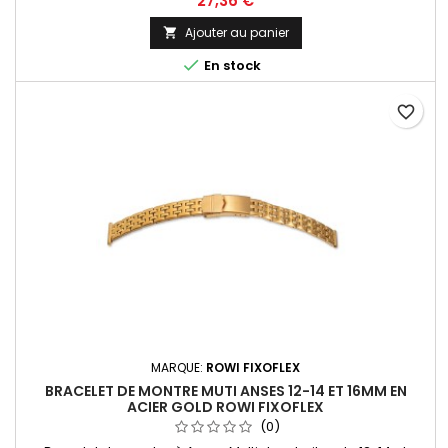
27,36 €
mise à taille de votre poignet facile. Bracelet Original de la
marque ROWI FIXOFLEX Made In Germany Since 1885
Ajouter au panier


En stock
favorite_border
MARQUE:
ROWI FIXOFLEX
BRACELET DE MONTRE MUTI ANSES 12-14 ET 16MM EN
ACIER GOLD ROWI FIXOFLEX
(0)