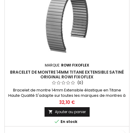
MARQUE:
ROWI FIXOFLEX
BRACELET DE MONTRE 14MM TITANE EXTENSIBLE SATINÉ
ORIGINAL ROWI FIXOFLEX
(0)
Bracelet de montre 14mm Extensible élastique en Titane
Haute Qualité S'adapte sur toutes les marques de montres à
entre-corne droite Bracelet Original de la marque ROWI
32,10 €
FIXOFLEX Made In Germany Since 1885
Ajouter au panier


En stock