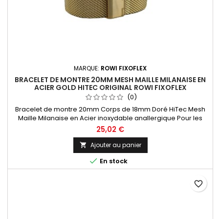
MARQUE:
ROWI FIXOFLEX
BRACELET DE MONTRE 20MM MESH MAILLE MILANAISE EN
ACIER GOLD HITEC ORIGINAL ROWI FIXOFLEX
(0)
Bracelet de montre 20mm Corps de 18mm Doré HiTec Mesh
Maille Milanaise en Acier inoxydable anallergique Pour les
Amateurs Horlogers, l'entre-corne est sciable pour une mise
25,02 €
à taille personnalisée de 18 à 20mm Bracelet équipé d'une
boucle coulissante de sûreté pour une mise à taille de votre
Ajouter au panier

poignet facile. Bracelet Original de la marque ROWI FIXOFLEX

En stock
Made...
favorite_border