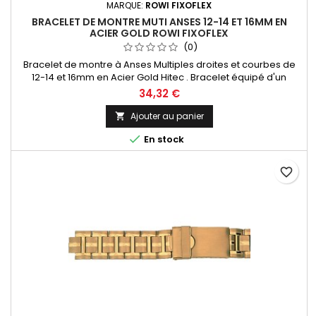
MARQUE:
ROWI FIXOFLEX
BRACELET DE MONTRE MUTI ANSES 12-14 ET 16MM EN
ACIER GOLD ROWI FIXOFLEX
(0)
Bracelet de montre à Anses Multiples droites et courbes de
12-14 et 16mm en Acier Gold Hitec . Bracelet équipé d'un
fermoir déployant ajustable 4 points Entre-corne adaptable
34,32 €
à toutes types et marques de montres. Bracelet Original de la
marque ROWI FIXOFLEX Made In Germany Since 1885
Ajouter au panier


En stock
favorite_border