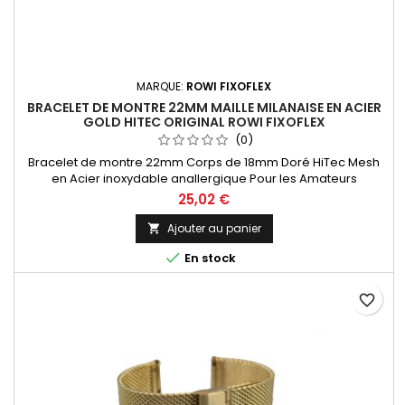
MARQUE:
ROWI FIXOFLEX
BRACELET DE MONTRE 22MM MAILLE MILANAISE EN ACIER
GOLD HITEC ORIGINAL ROWI FIXOFLEX
(0)
Bracelet de montre 22mm Corps de 18mm Doré HiTec Mesh
en Acier inoxydable anallergique Pour les Amateurs
Horlogers, l'entre-corne est sciable pour une mise à taille
25,02 €
personnalisée de 18 à 22mm Bracelet équipé d'une boucle
coulissante pour une mise à taille de votre poignet facile.
Ajouter au panier

Bracelet Original de la marque ROWI FIXOFLEX Made In

En stock
Germany Since 1885
favorite_border