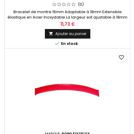
(0)
Bracelet de montre 16mm Adaptable à 18mm Extensible
élastique en Acier Inoxydable.La largeur est ajustable à 18mm
grâce aux tubes rallonges inclusS'adapte sur toutes les
11,73 €
marques de montres à entre-cornes droites.Bracelet Original
de la marque ROWI FIXOFLEX Made In Germany Since 1885
Ajouter au panier


En stock
favorite_border
MARQUE:
ROWI FIXOFLEX