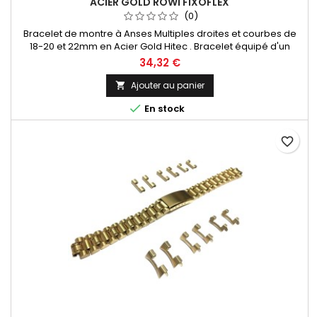
ACIER GOLD ROWI FIXOFLEX
(0)
Bracelet de montre à Anses Multiples droites et courbes de
18-20 et 22mm en Acier Gold Hitec . Bracelet équipé d'un
fermoir déployant ajustable 7 points Entre-cornes droites et
34,32 €
courbes adaptable à tous types et marques de montres.
Bracelet Original de la marque ROWI FIXOFLEX Made In
Ajouter au panier

Germany Since 1885

En stock
favorite_border