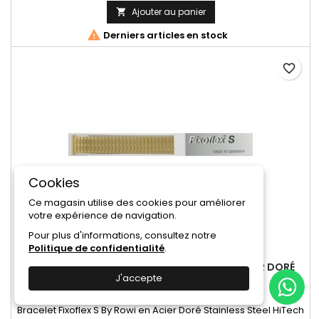
Ajouter au panier


Derniers articles en stock
favorite_border
Cookies
Ce magasin utilise des cookies pour améliorer
votre expérience de navigation.
Pour plus d'informations, consultez notre
Politique de confidentialité
.
MARQUE:
ROWI FIXOFLEX
BRACELET DE MONTRE 20MM FIXOFLEX EN ACIER DORÉ
J'accepte
ORIGINAL ROWI FIXOFLEX
(0)
Bracelet Fixoflex S By Rowi en Acier Doré Stainless Steel HiTech