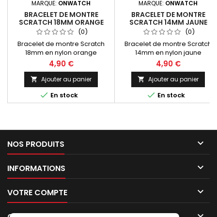
MARQUE:
ONWATCH
MARQUE:
ONWATCH
BRACELET DE MONTRE
BRACELET DE MONTRE
SCRATCH 18MM ORANGE
SCRATCH 14MM JAUNE
TEXTILE NYLON SPORTS
TEXTILE NYLON SPORTS
(0)
(0)
Bracelet de montre Scratch
Bracelet de montre Scratch
18mm en nylon orange
14mm en nylon jaune
fermeture auto-agrippante de
fermeture auto-agrippante de
4,90 €
4,90 €
type Velcro. Le bracelet du
type Velcro. Le bracelet du
baroudeur solide et
baroudeur solide et
Ajouter au panier
Ajouter au panier


waterproof.
waterproof.


En stock
En stock

NOS PRODUITS

INFORMATIONS

VOTRE COMPTE

CONTACT