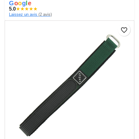
G
o
o
g
l
e
5.0
★
★
★
★
★
Laissez un avis
(2 avis)
favorite_border