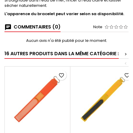
Si baignade dans l'eau de mer, rincer à l'eau claire et laisser
sécher naturellement.
L'apparence du bracelet peut varier selon sa disponibilité.
COMMENTAIRES (0)
Note
Aucun avis n'a été publié pour le moment.
16 AUTRES PRODUITS DANS LA MÊME CATÉGORIE :
>
<
favorite_border
favorite_border