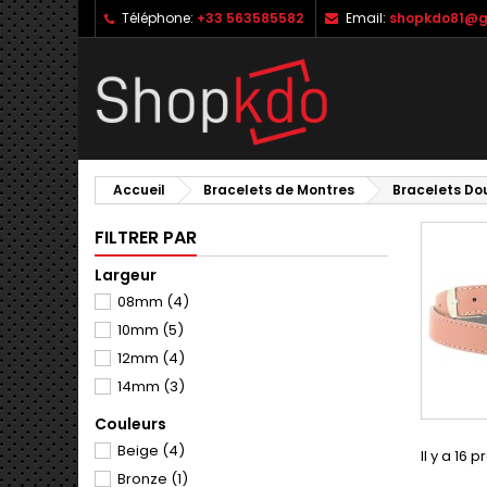
Téléphone:
+33 563585582
Email:
shopkdo81@g
M
(
C
C
add_circle_outline
((
Vo
No
d'e
Accueil
Bracelets de Montres
Bracelets Do
FILTRER PAR
Largeur
08mm
(4)
10mm
(5)
12mm
(4)
14mm
(3)
Couleurs
Beige
(4)
Il y a 16 p
Bronze
(1)