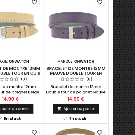
favorite_border
favorite_border
QUE:
ONWATCH
MARQUE:
ONWATCH
T DE MONTRE 12MM
BRACELET DE MONTRE 12MM
UBLE TOUR EN CUIR
MAUVE DOUBLE TOUR EN
 FABRICATION
CUIR DE FABRICATION
(0)
(0)
ARTISANALE
ARTISANALE
et de montre 12mm
Bracelet de montre 12mm
our de poignet Beige
Double tour de poignet Mauve
 pleine fleur (Hors
en cuir pleine fleur (Hors
14,90 €
14,90 €
 40cm Fabrication
Montre) 40cm Fabrication
ale Made in Spain.
Artisanale Made in Spain.
jouter au panier
Ajouter au panier



En stock
En stock
favorite_border
favorite_border