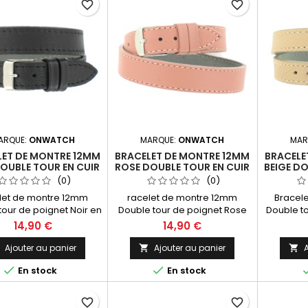
favorite_border
favorite_border
ARQUE:
ONWATCH
MARQUE:
ONWATCH
MAR
LET DE MONTRE 12MM
BRACELET DE MONTRE 12MM
BRACELE
OUBLE TOUR EN CUIR
ROSE DOUBLE TOUR EN CUIR
BEIGE DO
E FABRICATION
DE FABRICATION
DE
(0)
(0)
ARTISANALE
ARTISANALE
let de montre 12mm
racelet de montre 12mm
Bracel
tour de poignet Noir en
Double tour de poignet Rose
Double t
eine fleur (Hors Montre)
en cuir pleine fleur (Hors
en cuir
14,90 €
14,90 €
abrication Artisanale
Montre) 40cm Fabrication
Montre)
Made in Spain.
Artisanale Made in Spain.
Artisan
Ajouter au panier
Ajouter au panier
A





En stock
En stock
favorite_border
favorite_border