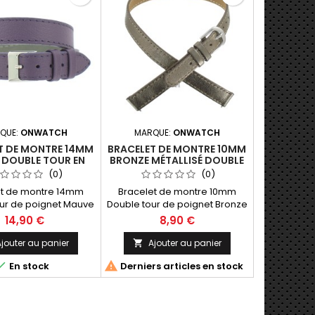
QUE:
ONWATCH
MARQUE:
ONWATCH
T DE MONTRE 14MM
BRACELET DE MONTRE 10MM
 DOUBLE TOUR EN
BRONZE MÉTALLISÉ DOUBLE
DE FABRICATION
TOUR EN CUIR
(0)
(0)
ARTISANALE
et de montre 14mm
Bracelet de montre 10mm
ur de poignet Mauve
Double tour de poignet Bronze
 pleine fleur (Hors
métal en cuir (Hors Montre)
14,90 €
8,90 €
 40cm Fabrication
36cm Fabrication Artisanale
ale Made in Spain.
Made in Spain.
jouter au panier
Ajouter au panier



En stock
Derniers articles en stock