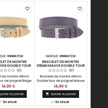
favorite_border
favorite_border
QUE:
ONWATCH
MARQUE:
ONWATCH
ELET DE MONTRE
BRACELET DE MONTRE
EIGE DOUBLE TOUR
08MM MAUVE DOUBLE TOUR
R DE FABRICATION
EN CUIR DE FABRICATION
(0)
(0)
ARTISANALE
ARTISANALE
et de montre 08mm
Bracelet de montre 08mm
our de poignet Beige
Double tour de poignet Mauve
 pleine fleur (Hors
en cuir pleine fleur (Hors
14,90 €
14,90 €
 40cm Fabrication
Montre) 40cm Fabrication
ale Made in Spain.
Artisanale Made in Spain.
jouter au panier
Ajouter au panier



En stock
En stock