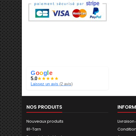
G
o
o
g
l
e
5.0
★
★
★
★
★
Laissez un avis
(2 avis)
NOS PRODUITS
INFORM
Nouveaux produits
Livraison
81-Tarn
Conditio