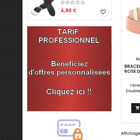
4,90 €
favorite_border
M
BRACE
ROSE D
D
race
Double
en cu
Montr
Artis
Affichage 