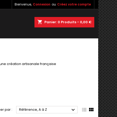
Bienvenue,
Connexion
ou
Créez votre compte
×
×
×
×
shopping_cart
Panier:
0
Produits - 0,00 €
)
n
s
une création artisanale française



ier par :
Référence, A à Z