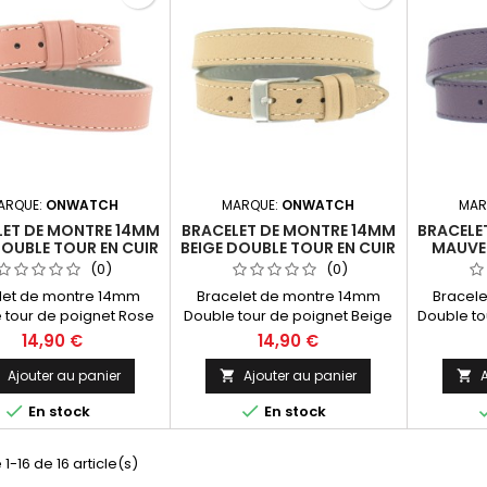
ARQUE:
ONWATCH
MARQUE:
ONWATCH
MAR
LET DE MONTRE 14MM
BRACELET DE MONTRE 14MM
BRACELE
OUBLE TOUR EN CUIR
BEIGE DOUBLE TOUR EN CUIR
MAUVE
E FABRICATION
DE FABRICATION
CUIR 
(0)
(0)
ARTISANALE
ARTISANALE
let de montre 14mm
Bracelet de montre 14mm
Bracel
 tour de poignet Rose
Double tour de poignet Beige
Double to
ir pleine fleur (Hors
en cuir pleine fleur (Hors
en cuir
14,90 €
14,90 €
e) 40cm Fabrication
Montre) 40cm Fabrication
Montre)
anale Made in Spain.
Artisanale Made in Spain.
Artisan
Ajouter au panier
Ajouter au panier
A





En stock
En stock
1-16 de 16 article(s)