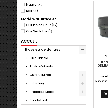
Mauve
(4)
Noir
(3)
Matiére du Bracelet
Cuir Pleine Fleur
(15)
Cuir Véritable
(1)
ACCUEIL
Bracelets de Montres
M
Cuir Classic
BRA
08MM 
Buffle véritable
EN C
Cuirs Gaufrés
race
Double 
Extra Long
cuir pl
40cm F
Bracelets Métal
Sporty Look