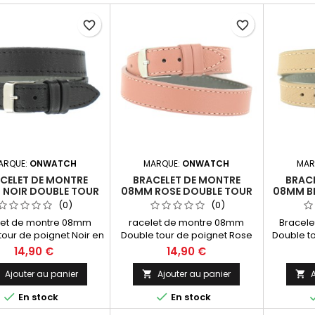
favorite_border
favorite_border
ARQUE:
ONWATCH
MARQUE:
ONWATCH
MAR
CELET DE MONTRE
BRACELET DE MONTRE
BRAC
NOIR DOUBLE TOUR
08MM ROSE DOUBLE TOUR
08MM B
UIR DE FABRICATION
EN CUIR DE FABRICATION
EN CUI
(0)
(0)
ARTISANALE
ARTISANALE
let de montre 08mm
racelet de montre 08mm
Bracel
tour de poignet Noir en
Double tour de poignet Rose
Double t
eine fleur (Hors Montre)
en cuir pleine fleur (Hors
en cuir
14,90 €
14,90 €
abrication Artisanale
Montre) 40cm Fabrication
Montre)
Made in Spain.
Artisanale Made in Spain.
Artisan
Ajouter au panier
Ajouter au panier
A





En stock
En stock