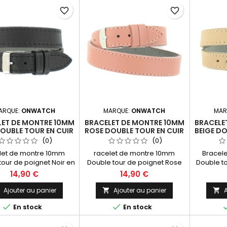
favorite_border
favorite_border
ARQUE:
ONWATCH
MARQUE:
ONWATCH
MAR
LET DE MONTRE 10MM
BRACELET DE MONTRE 10MM
BRACELE
OUBLE TOUR EN CUIR
ROSE DOUBLE TOUR EN CUIR
BEIGE DO
E FABRICATION
DE FABRICATION
DE
(0)
(0)
ARTISANALE
ARTISANALE
let de montre 10mm
racelet de montre 10mm
Bracel
tour de poignet Noir en
Double tour de poignet Rose
Double t
eine fleur (Hors Montre)
en cuir pleine fleur (Hors
en cuir
14,90 €
14,90 €
abrication Artisanale
Montre) 40cm Fabrication
Montre)
Made in Spain.
Artisanale Made in Spain.
Artisan
Ajouter au panier
Ajouter au panier
A





En stock
En stock