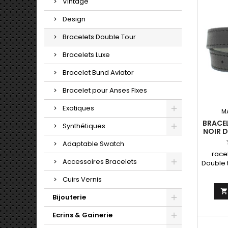
Vintage
Design
Bracelets Double Tour
Bracelets Luxe
Bracelet Bund Aviator
Bracelet pour Anses Fixes
Exotiques
M
BRACE
Synthétiques
NOIR D
D
Adaptable Swatch
race
Accessoires Bracelets
Double 
cuir pl
Cuirs Vernis
40cm F
Bijouterie
Ecrins & Gainerie