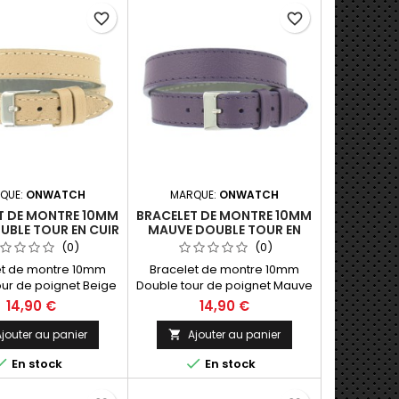
favorite_border
favorite_border
QUE:
ONWATCH
MARQUE:
ONWATCH
T DE MONTRE 10MM
BRACELET DE MONTRE 10MM
UBLE TOUR EN CUIR
MAUVE DOUBLE TOUR EN
 FABRICATION
CUIR DE FABRICATION
(0)
(0)
ARTISANALE
ARTISANALE
et de montre 10mm
Bracelet de montre 10mm
our de poignet Beige
Double tour de poignet Mauve
 pleine fleur (Hors
en cuir pleine fleur (Hors
14,90 €
14,90 €
 40cm Fabrication
Montre) 40cm Fabrication
ale Made in Spain.
Artisanale Made in Spain.
jouter au panier
Ajouter au panier



En stock
En stock