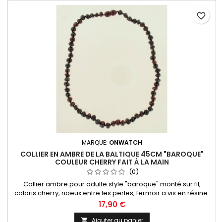
favorite_border
MARQUE:
ONWATCH
COLLIER EN AMBRE DE LA BALTIQUE 45CM "BAROQUE"
COULEUR CHERRY FAIT À LA MAIN
(0)
Collier ambre pour adulte style "baroque" monté sur fil,
coloris cherry, noeux entre les perles, fermoir a vis en résine.
Nous vous proposons toute une collection de bijoux en
17,90 €
ambre provenants de la mer Baltique, l'ambre le plus réputé
au monde !
Ajouter au panier
