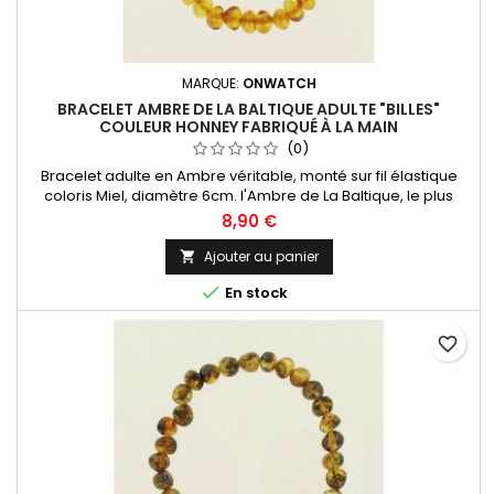
MARQUE:
ONWATCH
BRACELET AMBRE DE LA BALTIQUE ADULTE "BILLES"
COULEUR HONNEY FABRIQUÉ À LA MAIN
(0)
Bracelet adulte en Ambre véritable, monté sur fil élastique
coloris Miel, diamètre 6cm. l'Ambre de La Baltique, le plus
réputé au monde ! Livré dans un sachet organza
8,90 €
Ajouter au panier


En stock
favorite_border