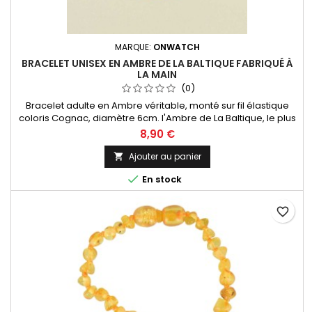
MARQUE:
ONWATCH
BRACELET UNISEX EN AMBRE DE LA BALTIQUE FABRIQUÉ À
LA MAIN
(0)
Bracelet adulte en Ambre véritable, monté sur fil élastique
coloris Cognac, diamètre 6cm. l'Ambre de La Baltique, le plus
réputé au monde !
8,90 €
Ajouter au panier


En stock
favorite_border