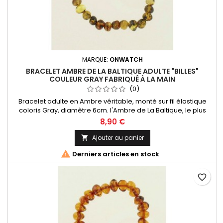
MARQUE:
ONWATCH
BRACELET AMBRE DE LA BALTIQUE ADULTE "BILLES"
COULEUR GRAY FABRIQUÉ À LA MAIN
(0)
Bracelet adulte en Ambre véritable, monté sur fil élastique
coloris Gray, diamètre 6cm. l'Ambre de La Baltique, le plus
réputé au monde ! Livré dans un sachet organza
8,90 €
Ajouter au panier


Derniers articles en stock
favorite_border