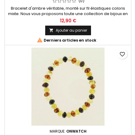
(0)
Bracelet d'ambre véritable, monté sur fil élastiques coloris
mixte. Nous vous proposons toute une collection de bijoux en
ambre provenants de la mer Baltique, l'ambre le plus réputé
12,90 €
au monde !
Ajouter au panier


Derniers articles en stock
favorite_border
MARQUE:
ONWATCH