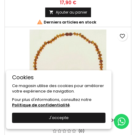
Nous vous proposons toute une collection de bijoux en
17,90 €
ambre provenants de la mer Baltique, l'ambre le plus réputé
au monde !
Ajouter au panier


Derniers articles en stock
favorite_border
Cookies
Ce magasin utilise des cookies pour améliorer
votre expérience de navigation.
Pour plus d'informations, consultez notre
Politique de confidentialité
.
MARQUE:
ONWATCH
J'accepte
COLLIER EN AMBRE DE LA BALTIQUE 45CM "BAROQUE"
COULEUR COGNAC FAIT À LA MAIN
(0)