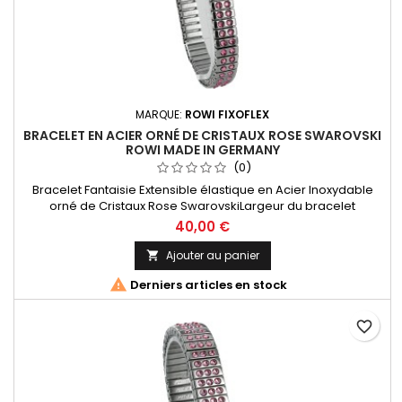
MARQUE:
ROWI FIXOFLEX
BRACELET EN ACIER ORNÉ DE CRISTAUX ROSE SWAROVSKI
ROWI MADE IN GERMANY
(0)
Bracelet Fantaisie Extensible élastique en Acier Inoxydable
orné de Cristaux Rose SwarovskiLargeur du bracelet
08mmDiamètre de 60mm, extensible à 80mm.Rowi Since 1895
40,00 €
Made In Germany
Ajouter au panier


Derniers articles en stock
favorite_border