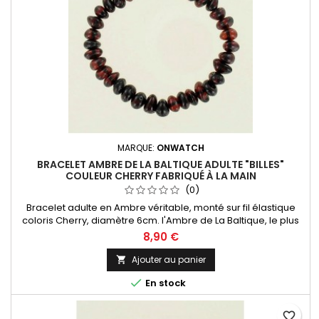
MARQUE:
ONWATCH
BRACELET AMBRE DE LA BALTIQUE ADULTE "BILLES"
COULEUR CHERRY FABRIQUÉ À LA MAIN
(0)
Bracelet adulte en Ambre véritable, monté sur fil élastique
coloris Cherry, diamètre 6cm. l'Ambre de La Baltique, le plus
réputé au monde ! Livré dans un sachet organza
8,90 €
Ajouter au panier


En stock
favorite_border