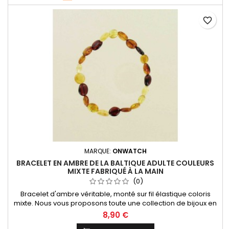
favorite_border
MARQUE:
ONWATCH
BRACELET EN AMBRE DE LA BALTIQUE ADULTE COULEURS
MIXTE FABRIQUÉ À LA MAIN
(0)
Bracelet d'ambre véritable, monté sur fil élastique coloris
mixte. Nous vous proposons toute une collection de bijoux en
ambre provenants de la mer Baltique, l'ambre le plus réputé
8,90 €
au monde !