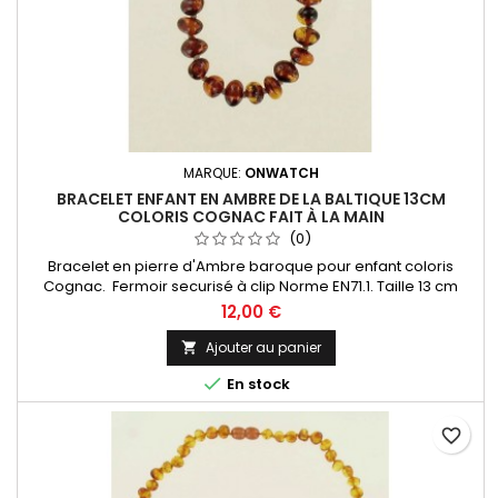
MARQUE:
ONWATCH
BRACELET ENFANT EN AMBRE DE LA BALTIQUE 13CM
COLORIS COGNAC FAIT À LA MAIN
(0)
Bracelet en pierre d'Ambre baroque pour enfant coloris
Cognac. Fermoir securisé à clip Norme EN71.1. Taille 13 cm
environ fermoir inclus. Nous vous proposons toute une
12,00 €
collection de bijoux en ambre provenants de la mer Baltique,
l'ambre le plus réputé au monde ! Comme pour tous les
Ajouter au panier

bijoux pour enfant, il doit être porté en présence d’un adulte.

En stock
favorite_border