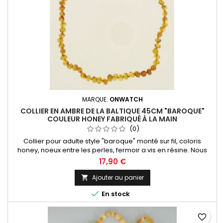
MARQUE:
ONWATCH
COLLIER EN AMBRE DE LA BALTIQUE 45CM "BAROQUE"
COULEUR HONEY FABRIQUÉ À LA MAIN
(0)
Collier pour adulte style "baroque" monté sur fil, coloris
honey, noeux entre les perles, fermoir a vis en résine. Nous
vous proposons toute une collection de bijoux en ambre
17,90 €
provenants de la mer Baltique, l'ambre le plus réputé au
monde !
Ajouter au panier


En stock
favorite_border