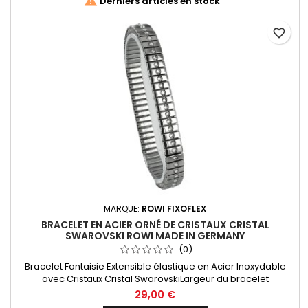

Derniers articles en stock
favorite_border
MARQUE:
ROWI FIXOFLEX
BRACELET EN ACIER ORNÉ DE CRISTAUX CRISTAL
SWAROVSKI ROWI MADE IN GERMANY
(0)
Bracelet Fantaisie Extensible élastique en Acier Inoxydable
avec Cristaux Cristal SwarovskiLargeur du bracelet
08mmDiamètre de 60mm, extensible à 80mm.Rowi Since 1895
29,00 €
Made In Germany