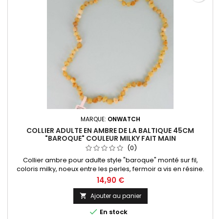
MARQUE:
ONWATCH
COLLIER ADULTE EN AMBRE DE LA BALTIQUE 45CM
"BAROQUE" COULEUR MILKY FAIT MAIN
(0)
Collier ambre pour adulte style "baroque" monté sur fil,
coloris milky, noeux entre les perles, fermoir a vis en résine.
Nous vous proposons toute une collection de bijoux en
14,90 €
ambre provenants de la mer Baltique, l'ambre le plus réputé
au monde !
Ajouter au panier


En stock