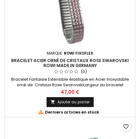
MARQUE:
ROWI FIXOFLEX
BRACELET ACIER ORNÉ DE CRISTAUX ROSE SWAROVSKI
ROWI MADE IN GERMANY
(0)
Bracelet Fantaisie Extensible élastique en Acier Inoxydable
orné de Cristaux Rose SwarovskiLargeur du bracelet
12mmDiamètre de 60mm, extensible à 80mm.Rowi Since 1895
47,00 €
Made In Germany
Ajouter au panier


Derniers articles en stock
favorite_border