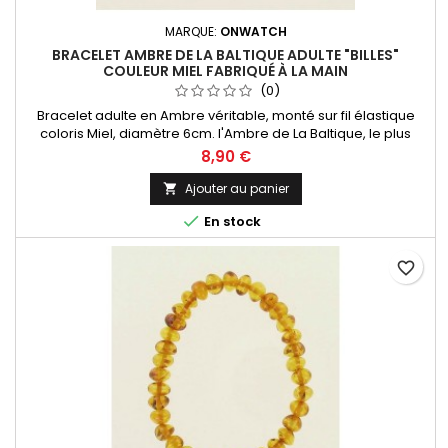
MARQUE:
ONWATCH
BRACELET AMBRE DE LA BALTIQUE ADULTE "BILLES"
COULEUR MIEL FABRIQUÉ À LA MAIN
(0)
Bracelet adulte en Ambre véritable, monté sur fil élastique
coloris Miel, diamètre 6cm. l'Ambre de La Baltique, le plus
réputé au monde ! Livré dans un sachet organza
8,90 €
Ajouter au panier


En stock
favorite_border