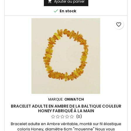
Ajouter au panier


En stock
favorite_border
MARQUE:
ONWATCH
BRACELET ADULTE EN AMBRE DE LA BALTIQUE COULEUR
HONEY FABRIQUÉ À LA MAIN
(0)
Bracelet adulte en Ambre véritable, monté sur fil élastique
coloris Honey, diamètre 6cm "moyenne" Nous vous