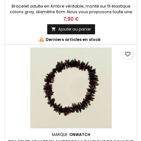
Bracelet adulte en Ambre véritable, monté sur fil élastique
coloris gray, diamètre 6cm. Nous vous proposons toute une
collection de bijoux en Ambre provenant de la mer Baltique,
7,90 €
l'Ambre le plus réputé au monde !
Ajouter au panier


Derniers articles en stock
favorite_border
MARQUE:
ONWATCH