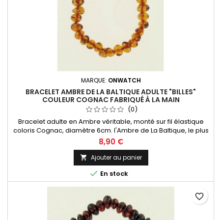
MARQUE:
ONWATCH
BRACELET AMBRE DE LA BALTIQUE ADULTE "BILLES"
COULEUR COGNAC FABRIQUÉ À LA MAIN
(0)
Bracelet adulte en Ambre véritable, monté sur fil élastique
coloris Cognac, diamètre 6cm. l'Ambre de La Baltique, le plus
réputé au monde ! Livré dans un sachet organza
8,90 €
Ajouter au panier


En stock
favorite_border