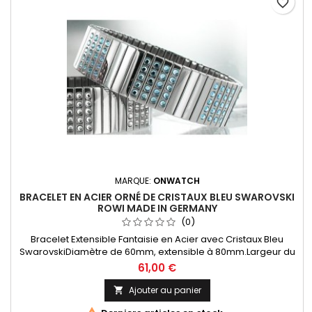
favorite_border
MARQUE:
ONWATCH
BRACELET EN ACIER ORNÉ DE CRISTAUX BLEU SWAROVSKI
ROWI MADE IN GERMANY
(0)
Bracelet Extensible Fantaisie en Acier avec Cristaux Bleu
SwarovskiDiamètre de 60mm, extensible à 80mm.Largeur du
bracelet 18mmProduit Original Rowi Since 1895 Made In
61,00 €
Germany
Ajouter au panier
