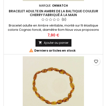
MARQUE:
ONWATCH
BRACELET ADULTE EN AMBRE DE LA BALTIQUE COULEUR
CHERRY FABRIQUÉ À LA MAIN
(0)
Bracelet adulte en Ambre véritable, monté sur fil élastique
coloris Cognac foncé, diamètre 6cm Nous vous proposons
toute une collection de bijoux en Ambre provenant de la mer
7,90 €
Baltique, l'Ambre le plus réputé au monde !
Ajouter au panier


Derniers articles en stock
favorite_border