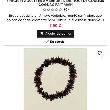
BRACELET ADULTE EN AMBRE DE LA BALTIQUE DE COULEUR
COGNAC FAIT MAIN
(0)
Bracelet adulte en Ambre véritable, monté sur fil élastique
coloris cognac, diamètre 6cm. Fabriqué à la main. Nous vous
proposons toute une collection de bijoux en Ambre
7,90 €
provenant de la mer Baltique, l'ambre le plus réputé au
monde !
Ajouter au panier


En stock
favorite_border