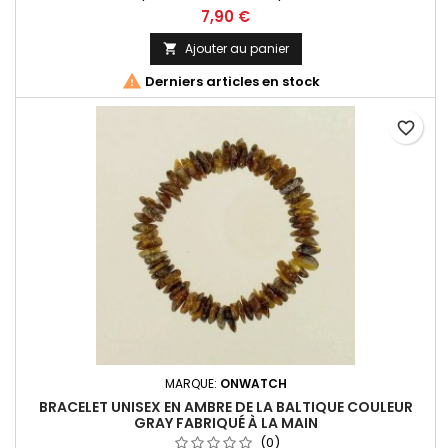
proposons toute une collection de bijoux en Ambre
7,90 €
provenant de la mer Baltique, l'Ambre le plus réputé au
monde !
Ajouter au panier


Derniers articles en stock
favorite_border
MARQUE:
ONWATCH
BRACELET UNISEX EN AMBRE DE LA BALTIQUE COULEUR
GRAY FABRIQUÉ À LA MAIN
(0)