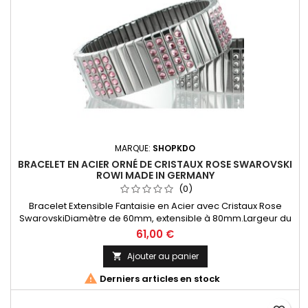
MARQUE:
SHOPKDO
BRACELET EN ACIER ORNÉ DE CRISTAUX ROSE SWAROVSKI
ROWI MADE IN GERMANY
(0)
Bracelet Extensible Fantaisie en Acier avec Cristaux Rose
SwarovskiDiamètre de 60mm, extensible à 80mm.Largeur du
bracelet 18mmBracelet Original Rowi Since 1895 Made In
61,00 €
Germany
Ajouter au panier


Derniers articles en stock