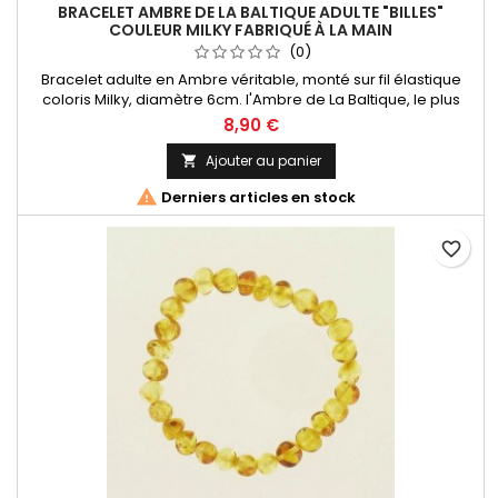
BRACELET AMBRE DE LA BALTIQUE ADULTE "BILLES"
COULEUR MILKY FABRIQUÉ À LA MAIN
(0)
Bracelet adulte en Ambre véritable, monté sur fil élastique
coloris Milky, diamètre 6cm. l'Ambre de La Baltique, le plus
réputé au monde ! Livré dans un sachet organza
8,90 €
Ajouter au panier


Derniers articles en stock
favorite_border