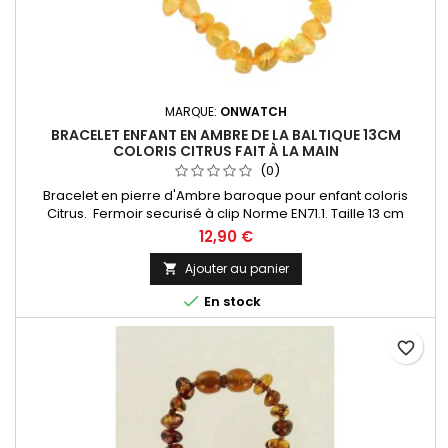
MARQUE:
ONWATCH
BRACELET ENFANT EN AMBRE DE LA BALTIQUE 13CM
COLORIS CITRUS FAIT À LA MAIN
(0)
Bracelet en pierre d'Ambre baroque pour enfant coloris
Citrus. Fermoir securisé à clip Norme EN71.1. Taille 13 cm
environ fermoir inclus. Nous vous proposons toute une
12,90 €
collection de bijoux en ambre provenants de la mer Baltique,
l'ambre le plus réputé au monde ! Comme pour tous les
Ajouter au panier

bijoux pour enfant, il doit être porté en présence d’un adulte.

En stock
favorite_border