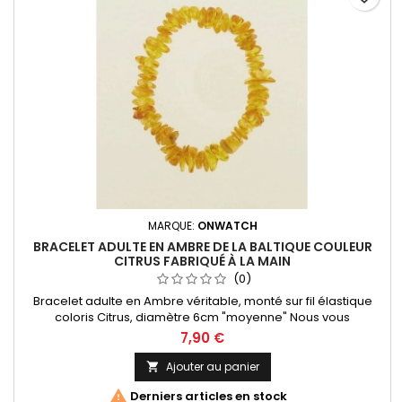
MARQUE:
ONWATCH
BRACELET ADULTE EN AMBRE DE LA BALTIQUE COULEUR
CITRUS FABRIQUÉ À LA MAIN
(0)
Bracelet adulte en Ambre véritable, monté sur fil élastique
coloris Citrus, diamètre 6cm "moyenne" Nous vous
proposons toute une collection de bijoux en ambre
7,90 €
provenant de la mer Baltique, l'Ambre le plus réputé au
monde !
Ajouter au panier


Derniers articles en stock