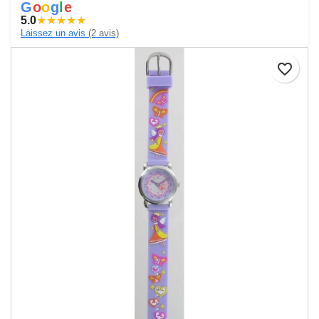
G
o
o
g
l
e
5.0
★
★
★
★
★
Laissez un avis
(2 avis)
favorite_border