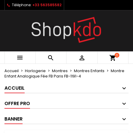
Téléphone:
+33 563585582
×
×
×
My wishlists
Créer une liste d'envies
Connexion
Create new list
add_circle_outline
Vous devez être connecté pour ajouter des produits
Nom de la liste d'envies
à votre liste d'envies.
Annuler
Connexion
0



shopping_cart
Annuler
Créer une liste d'envies
Accueil
Horlogerie
Montres
Montres Enfants
Montre
Enfant Analogique Fée FB Paris FB-1191-4
ACCUEIL
OFFRE PRO
BANNER