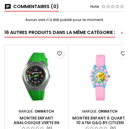
COMMENTAIRES (0)
Note
Aucun avis n'a été publié pour le moment.
16 AUTRES PRODUITS DANS LA MÊME CATÉGORIE :
>
<
favorite_border
favorite_border
MARQUE:
ONWATCH
MARQUE:
ONWATCH
MONTRE ENFANT
MONTRE ENFANT À QUARTZ
ANALOGIQUE VERTE EN
10 ATM Q&Q BY CITIZEN
SILICONE 10 ATM XONIX PY-
VQ13J007
(0)
(0)