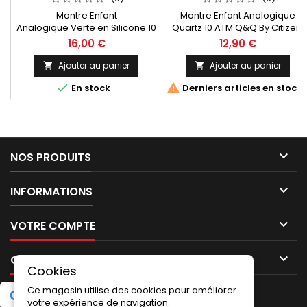
104
Montre Enfant
Montre Enfant Analogique
Analogique Verte en Silicone 10
Quartz 10 ATM Q&Q By Citizen,
ATM Xonix Fabrication In Japan
rose, motif du cadran avec
16,00 €
12,90 €
Dimensions (L*W*H) :
fleurs, boîtier en plastique,
41.0*36.0*10.5mm
bracelet
Ajouter au panier
Ajouter au panier


en silicone VQ13J007 Fabricati


En stock
Derniers articles en stock
In Japan Children's Analogue
Quartz Watch 10 ATM Q&Q By
Citizen, pink, dial motif with
flowers, plastic case, silicone
strap VQ13J007 Manufacture In
Japan

NOS PRODUITS

INFORMATIONS

VOTRE COMPTE

CONTACT
Cookies
Ce magasin utilise des cookies pour améliorer
G
o
o
g
l
e
5.0
★
★
★
★
★
Laissez un avis
(2 avis)
votre expérience de navigation.