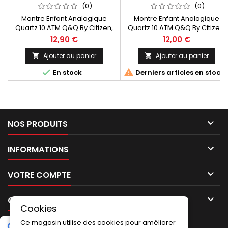
COULEURS 10 ATM Q&Q BY
VR41J009
(0)
(0)
CITIZEN VP81J019
Montre Enfant Analogique
Montre Enfant Analogique
Quartz 10 ATM Q&Q By Citizen,
Quartz 10 ATM Q&Q By Citizen,
duo couleurs, boîtier en
jaune, motif du cadran avec
12,90 €
12,00 €
plastique, bracelet en
voiture, boîtier en plastique,
plastique VP81J019 Fabrication
bracelet
Ajouter au panier
Ajouter au panier


In Japan Children's watch
en silicone VR41J009 Fabricati


En stock
Derniers articles en stock
Analogue Quartz 10 ATM Q&Q
In Japan Children's Analogue
By Citizen, duo colours, plastic
Quartz Watch 10 ATM Q&Q By
case, plastic strap
Citizen, yellow, dial motif with
VP81J019Manufacture In Japan
car, plastic case, silicone strap
VR41J009 Manufacture In
Japan

NOS PRODUITS

INFORMATIONS

VOTRE COMPTE

CONTACT
Cookies
Ce magasin utilise des cookies pour améliorer
G
o
o
g
l
e
5.0
★
★
★
★
★
Laissez un avis
(2 avis)