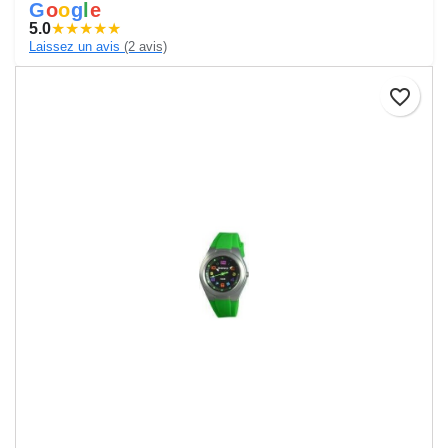
G
o
o
g
l
e
5.0
★
★
★
★
★
Laissez un avis
(2 avis)
favorite_border