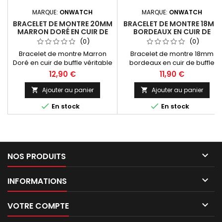
MARQUE:
ONWATCH
MARQUE:
ONWATCH
BRACELET DE MONTRE 20MM
BRACELET DE MONTRE 18MM
MARRON DORÉ EN CUIR DE
BORDEAUX EN CUIR DE
BUFFLE FABRICATION
BUFFLE FABRICATION
(0)
(0)
ARTISANALE EUROPÉENNE
ARTISANALE
Bracelet de montre Marron
Bracelet de montre 18mm
Doré en cuir de buffle véritable
bordeaux en cuir de buffle
Treck, largeurs 20mm,
véritable, construction
12,90 €
11,90 €
construction structurée double
bombée classique avec
jonc, dynamique et sportif.
coutures ton sur ton.
Ajouter au panier
Ajouter au panier


Fabrication artisanale Made in
Fabrication artisanale Made in


En stock
En stock
Spain.
Spain.

NOS PRODUITS

INFORMATIONS

VOTRE COMPTE