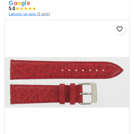
G
o
o
g
l
e
5.0
★
★
★
★
★
Laissez un avis
(2 avis)
favorite_border