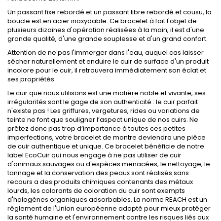
Un passant fixe rebordé et un passant libre rebordé et cousu, la
boucle est en acier inoxydable. Ce bracelet à fait l'objet de
plusieurs dizaines d'opération réalisées à la main, il est d'une
grande qualité, d'une grande souplesse et d'un grand confort.
Attention de ne pas l'immerger dans l'eau, auquel cas laisser
sécher naturellement et enduire le cuir de surface d'un produit
incolore pour le cuir, il retrouvera immédiatement son éclat et
ses propriétés.
Le cuir que nous utilisons est une matière noble et vivante, ses
irrégularités sont le gage de son authenticité : le cuir parfait
n'existe pas ! Les griffures, vergetures, rides ou variations de
teinte ne font que souligner l’aspect unique de nos cuirs. Ne
prêtez donc pas trop d’importance à toutes ces petites
imperfections, votre bracelet de montre deviendra une pièce
de cuir authentique et unique. Ce bracelet bénéficie de notre
label EcoCuir qui nous engage à ne pas utiliser de cuir
d'animaux sauvages ou d'espèces menacées, le nettoyage, le
tannage et la conservation des peaux sont réalisés sans
recours a des produits chimiques contenants des métaux
lourds, les colorants de coloration du cuir sont exempts
d'halogènes organiques adsorbables. La norme REACH est un
règlement de l'Union européenne adopté pour mieux protéger
la santé humaine et l'environnement contre les risques liés aux