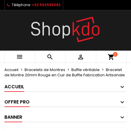
Téléphone:
+33 563585582
×
×
×
My wishlists
Créer une liste d'envies
Connexion
Create new list
add_circle_outline
Vous devez être connecté pour ajouter des produits
Nom de la liste d'envies
à votre liste d'envies.
Annuler
Connexion
0



shopping_cart
Annuler
Créer une liste d'envies
Accueil
Bracelets de Montres
Buffle véritable
Bracelet
de Montre 20mm Rouge en Cuir de Buffle Fabrication Artisanale
ACCUEIL
OFFRE PRO
BANNER