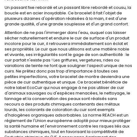
Un passant fixe rebordé et un passant libre rebordé et cousu, la
boucle est en acier inoxydable. Ce bracelet à fait l'objet de
plusieurs dizaines d'opération réalisées à la main, il est d'une
grande qualité, d'une grande souplesse et d'un grand confort.
Attention de ne pas l'immerger dans l'eau, auquel cas laisser
sécher naturellement et enduire le cuir de surface d'un produit
incolore pour le cuir, il retrouvera immédiatement son éclat et
ses propriétés. Le cuir que nous utilisons est une matière noble
et vivante, ses irrégularités sont le gage de son authenticité : le
cuir parfait n'existe pas ! Les griffures, vergetures, rides ou
variations de teinte ne font que souligner l’aspect unique de nos
cuirs. Ne prêtez donc pas trop d’importance à toutes ces
petites imperfections, votre bracelet de montre deviendra une
pièce de cuir authentique et unique. Ce bracelet bénéficie de
notre label EcoCuir qui nous engage à ne pas utiliser de cuir
d'animaux sauvages ou d'espèces menacées, le nettoyage, le
tannage et la conservation des peaux sont réalisés sans
recours a des produits chimiques contenants des métaux
lourds, les colorants de coloration du cuir sont exempts
d'halogènes organiques adsorbables. La norme REACH est un
règlement de l'Union européenne adopté pour mieux protéger
la santé humaine et l'environnement contre les risques liés aux
substances chimiques, tout en favorisant la compétitivité de