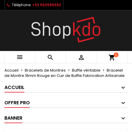
Téléphone:
+33 563585582
×
×
×
My wishlists
Créer une liste d'envies
Connexion
Create new list
add_circle_outline
Vous devez être connecté pour ajouter des produits
Nom de la liste d'envies
à votre liste d'envies.
Annuler
Connexion
0



shopping_cart
Annuler
Créer une liste d'envies
Accueil
Bracelets de Montres
Buffle véritable
Bracelet
de Montre 16mm Rouge en Cuir de Buffle Fabrication Artisanale
ACCUEIL
OFFRE PRO
BANNER