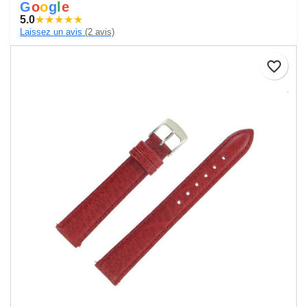
G
o
o
g
l
e
5.0
★
★
★
★
★
Laissez un avis
(2 avis)
favorite_border