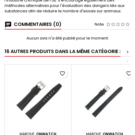
l'industrie chimique de l'UE. Il encourage également des
méthodes alternatives pour l'évaluation des dangers liés aux
substances afin de réduire le nombre d'essais sur animaux.
COMMENTAIRES (0)
Note
Aucun avis n'a été publié pour le moment.
16 AUTRES PRODUITS DANS LA MÊME CATÉGORIE :
>
<
favorite_border
favorite_border
MARQUE:
ONWATCH
MARQUE:
ONWATCH