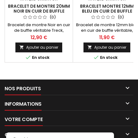
BRACELET DE MONTRE 20MM
BRACELET MONTRE 12MM
NOIR EN CUIR DE BUFFLE
BLEU EN CUIR DE BUFFLE
FABRICATION ARTISANALE
FABRICATION ARTISANALE
(0)
(0)
EUROPÉENNE
Bracelet de montre Noir en cuir
Bracelet de montre 12mm bleu
de buffle véritable Treck,
en cuir de buffle véritable,
largeurs 20mm, construction
construction bombée
12,90 €
11,90 €
structurée double jonc,
classique avec coutures ton
dynamique et sportif.
sur ton. Fabrication artisanale
Ajouter au panier
Ajouter au panier


Fabrication artisanale Made in
Made in Spain.


En stock
En stock
Spain.

NOS PRODUITS

INFORMATIONS

VOTRE COMPTE

CONTACT