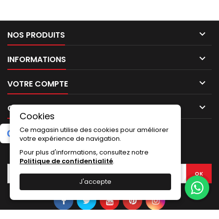

NOS PRODUITS

INFORMATIONS

VOTRE COMPTE

CONTACT
Cookies
Ce magasin utilise des cookies pour améliorer
G
o
o
g
l
e
5.0
★
★
★
★
★
Laissez un avis
(2 avis)
votre expérience de navigation.
Pour plus d'informations, consultez notre
LETTRE D'INFORMATIONS
Politique de confidentialité
.
J'accepte