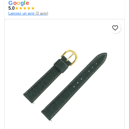
G
o
o
g
l
e
5.0
★
★
★
★
★
Laissez un avis
(2 avis)
favorite_border