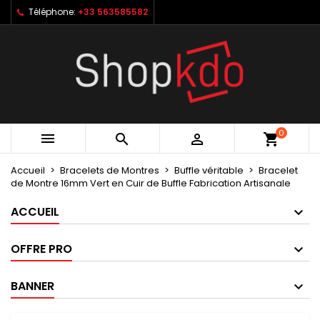
Téléphone:
+33 563585582
×
×
×
My wishlists
Créer une liste d'envies
Connexion
Create new list
add_circle_outline
Vous devez être connecté pour ajouter des produits
Nom de la liste d'envies
à votre liste d'envies.
Annuler
Connexion
0



shopping_cart
Annuler
Créer une liste d'envies
Accueil
Bracelets de Montres
Buffle véritable
Bracelet
de Montre 16mm Vert en Cuir de Buffle Fabrication Artisanale
ACCUEIL
OFFRE PRO
BANNER