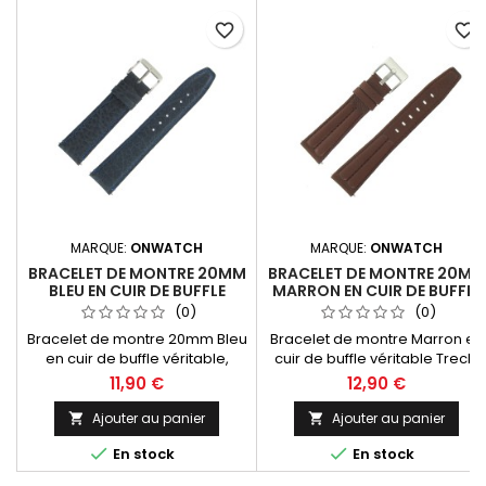
favorite_border
favorite_border
MARQUE:
ONWATCH
MARQUE:
ONWATCH
BRACELET DE MONTRE 20MM
BRACELET DE MONTRE 20MM
BLEU EN CUIR DE BUFFLE
MARRON EN CUIR DE BUFFLE
FABRICATION ARTISANALE
FABRICATION ARTISANALE
(0)
(0)
EUROPÉENNE
Bracelet de montre 20mm Bleu
Bracelet de montre Marron en
en cuir de buffle véritable,
cuir de buffle véritable Treck,
construction bombée
largeurs 20mm, construction
11,90 €
12,90 €
classique avec coutures ton
structurée double jonc,
sur ton. Fabrication artisanale
dynamique et sportif.
Ajouter au panier
Ajouter au panier


Made in Spain.
Fabrication artisanale Made in


En stock
En stock
Spain.