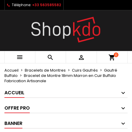
Téléphone:
+33 563585582
×
×
×
My wishlists
Créer une liste d'envies
Connexion
Create new list
add_circle_outline
Vous devez être connecté pour ajouter des produits
Nom de la liste d'envies
à votre liste d'envies.
Annuler
Connexion
0



shopping_cart
Annuler
Créer une liste d'envies
Accueil
Bracelets de Montres
Cuirs Gaufrés
Gaufré
Buffalo
Bracelet de Montre 18mm Marron en Cuir Buffalo
Fabrication Artisanale
ACCUEIL
OFFRE PRO
BANNER