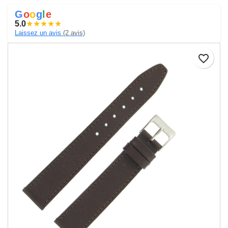
G
o
o
g
l
e
5.0
★
★
★
★
★
Laissez un avis
(2 avis)
favorite_border