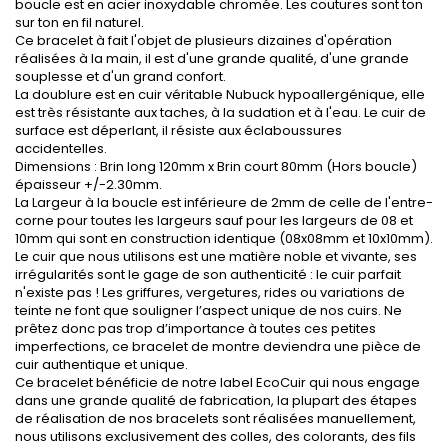
boucle est en acier inoxydable chromée. Les coutures sont ton
sur ton en fil naturel.
Ce bracelet à fait l'objet de plusieurs dizaines d'opération
réalisées à la main, il est d'une grande qualité, d'une grande
souplesse et d'un grand confort.
La doublure est en cuir véritable Nubuck hypoallergénique, elle
est très résistante aux taches, à la sudation et à l'eau. Le cuir de
surface est déperlant, il résiste aux éclaboussures
accidentelles.
Dimensions : Brin long 120mm x Brin court 80mm (Hors boucle)
épaisseur +/-2.30mm.
La Largeur à la boucle est inférieure de 2mm de celle de l'entre-
corne pour toutes les largeurs sauf pour les largeurs de 08 et
10mm qui sont en construction identique (08x08mm et 10x10mm).
Le cuir que nous utilisons est une matière noble et vivante, ses
irrégularités sont le gage de son authenticité : le cuir parfait
n'existe pas ! Les griffures, vergetures, rides ou variations de
teinte ne font que souligner l’aspect unique de nos cuirs. Ne
prêtez donc pas trop d’importance à toutes ces petites
imperfections, ce bracelet de montre deviendra une pièce de
cuir authentique et unique.
Ce bracelet bénéficie de notre label EcoCuir qui nous engage
dans une grande qualité de fabrication, la plupart des étapes
de réalisation de nos bracelets sont réalisées manuellement,
nous utilisons exclusivement des colles, des colorants, des fils