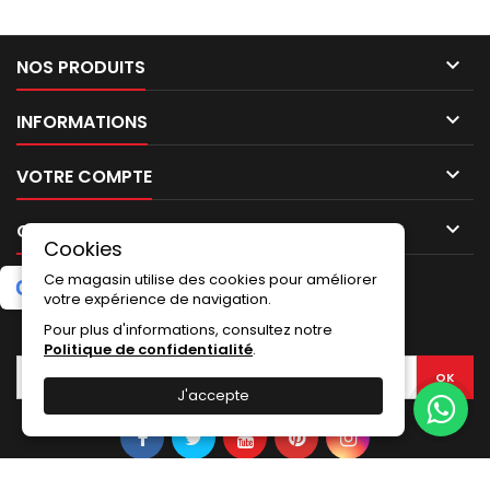

NOS PRODUITS

INFORMATIONS

VOTRE COMPTE

CONTACT
Cookies
Ce magasin utilise des cookies pour améliorer
G
o
o
g
l
e
5.0
★
★
★
★
★
Laissez un avis
(2 avis)
votre expérience de navigation.
Pour plus d'informations, consultez notre
LETTRE D'INFORMATIONS
Politique de confidentialité
.
J'accepte