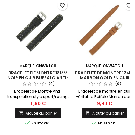
favorite_border
favorite_border
MARQUE:
ONWATCH
MARQUE:
ONWATCH
BRACELET DE MONTRE 18MM
BRACELET DE MONTRE 12MM
NOIR EN CUIR BUFFALO ANTI-
MARRON GOLD EN CUIR
TRANSPIRANT
BUFFALO FABRICATION
(0)
(0)
ARTISANALE
Bracelet de Montre Anti-
Bracelet de montre en cuir
transpiration style sport/racing,
véritable Buffalo Marron doré
largeur de 18mm Noir en cuir
de 12mm. Fabrication
11,90 €
9,90 €
de vachette refendu gaufré
Artisanale Made in Spain.
Buffalo. Fabrication artisanale
Ajouter au panier
Ajouter au panier




En stock
En stock