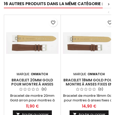
16 AUTRES PRODUITS DANS LA MÊME CATÉGORIE :
>
<
favorite_border
favorite_border
MARQUE:
ONWATCH
MARQUE:
ONWATCH
BRACELET 20MM GOLD
BRACELET 18MM GOLD POUR
POUR MONTRE À ANSES
MONTRE À ANSES FIXES EN
FIXES EN CUIR FABRICATION
CUIR FABRICATION
(0)
(0)
ARTISANALE
ARTISANALE
Bracelet de montre 20mm
Bracelet de montre 18mm Gold
Gold arron pour montres à
pour montres à anses fixes ou
anses fixes ou soudées en cuir
soudées en cuir
11,90 €
14,90 €
véritable.Montage facile et très
véritable.Montage facile et trè
bonne tenue avec languette
bonne tenue avec languette
Ajouter au panier
Ajouter au panier

