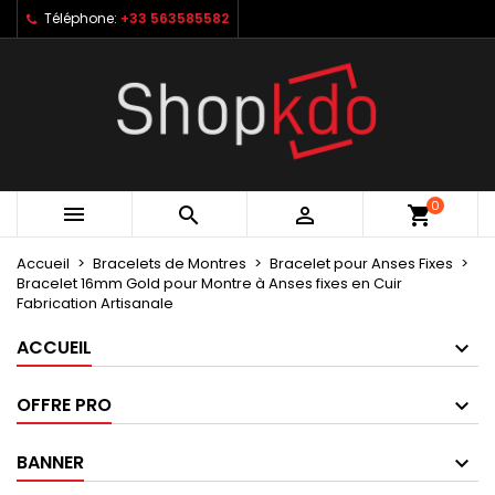
Téléphone:
+33 563585582
×
×
×
My wishlists
Créer une liste d'envies
Connexion
Create new list
add_circle_outline
Vous devez être connecté pour ajouter des produits
Nom de la liste d'envies
à votre liste d'envies.
Annuler
Connexion
0



shopping_cart
Annuler
Créer une liste d'envies
Accueil
Bracelets de Montres
Bracelet pour Anses Fixes
Bracelet 16mm Gold pour Montre à Anses fixes en Cuir
Fabrication Artisanale
ACCUEIL
OFFRE PRO
BANNER