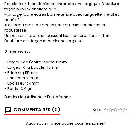
Boucle à ardillon dorée ou chromée anallergique. Doublure
façon nubuck anallergique.
Montage facile et très bonne tenue avec languette métal et
adhésif
Très beau grain de peausserie qui allie souplesse et
robustesse.
Un passant libre et un passant fixe, coutures ton sur ton.
Doublure cuir façon nubuck anallergique.
Dimensions
:
- Largeur de l'entre-corne 16mm
- Largeur à la boucle : 16mm
- Brin long 115mm
- Brin court 70mm
- Epaisseur : 4mm
- Poids : 3.4 gr
Fabrication Artisanale Européenne
COMMENTAIRES (0)
Note
Aucun avis n'a été publié pour le moment.