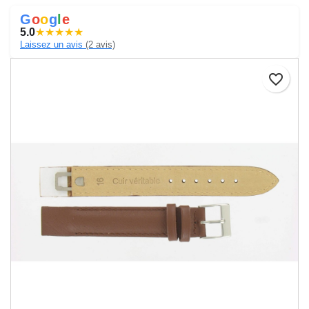
G
o
o
g
l
e
5.0
★
★
★
★
★
Laissez un avis
(2 avis)
favorite_border