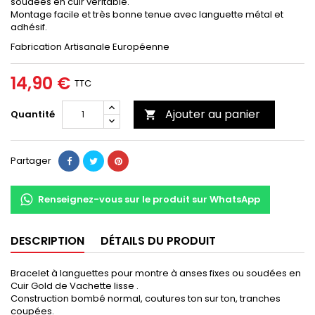
soudées en cuir véritable.
Montage facile et très bonne tenue avec languette métal et
adhésif.
Fabrication Artisanale Européenne
14,90 €
TTC
Ajouter au panier
Quantité

Partager
Renseignez-vous sur le produit sur WhatsApp
DESCRIPTION
DÉTAILS DU PRODUIT
Bracelet à languettes pour montre à anses fixes ou soudées en
Cuir Gold de Vachette lisse .
Construction bombé normal, coutures ton sur ton, tranches
coupées.