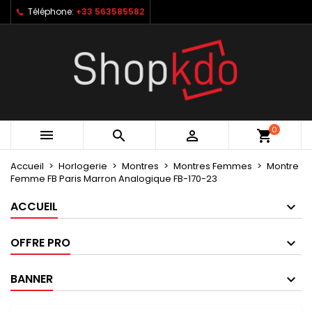
Téléphone:
+33 563585582
×
×
×
My wishlists
Créer une liste d'envies
Connexion
Create new list
add_circle_outline
Vous devez être connecté pour ajouter des produits
Nom de la liste d'envies
à votre liste d'envies.
Annuler
Connexion
0



shopping_cart
Annuler
Créer une liste d'envies
Accueil
Horlogerie
Montres
Montres Femmes
Montre
Femme FB Paris Marron Analogique FB-170-23
ACCUEIL
OFFRE PRO
BANNER