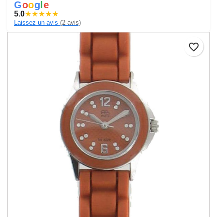
G
o
o
g
l
e
5.0
★
★
★
★
★
Laissez un avis
(2 avis)
favorite_border