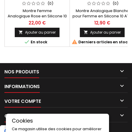
SILICONE 10 ATM XONIX QT-
VP47J012-257
(0)
(0)
004
Montre Femme
Montre Analogique Blanche
Analogique Rose en Silicone 10
pour Femme en Silicone 10 AT
ATM Xonix Fabrication In
Q&Q By
22,00 €
12,90 €
JapanDimensions (L*W*H) :
Citizen VP47J012Fabrication au
46.0*42.0*13.5mm Women's
Japon. Q&Q By Citizen
Ajouter au panier
Ajouter au panier


Analogue Pink Silicone Watch
VP47J012 White Analogue 10


En stock
Derniers articles en stock
10 ATM Xonix Manufacture In
ATM Silicone Women's
JapanDimensions (L*W*H) :
WatchFabrication In Japan
46.0*42.0*13.5mm

NOS PRODUITS

INFORMATIONS

VOTRE COMPTE

CONTACT
Cookies
Ce magasin utilise des cookies pour améliorer
G
o
o
g
l
e
5.0
★
★
★
★
★
Laissez un avis
(2 avis)