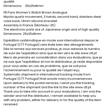
qualité.
Dimensions : 25x25x8mm
FB Paris Women's Watch Brown Analogue
Miyota quartz movement, 3 hands, second hand, stainless steel
case back, 14mm silicone bracelet.
Assembly in France (Morteau-25)
The electronic parts are of Japanese origin and of high quality.
Dimensions: 25x25x8mm
Expédition systématique en mode suivi international depuis le
Portugal (CTT Portugal) cela évite bien des désagréments.
Dés la remise aux services postaux, je vous adresse le numéro
de suivi de l'expédition ainsi que le lien vers le site www.ctt.pt
Merci de prendre en considération dans vos évaluations, que je
ne suis que l'expéditeur et non le distributeur, je reste disponible
pour vous aider en cas de problème, que se soit pour
l'acheminement ou pour la qualité de l'objet reçu.
Systematic shipment in international tracking mode from
Portugal (CTT Portugal) that avoids many inconveniences.
Upon delivery to the postal services, I send you the tracking
number of the shipment and the link to the site www.ctt.pt
Thank you to take into account in your evaluations, I am only the
sender and not the distributor, I remain available to help you
with any problem, either for delivery or for the quality of the item
received.