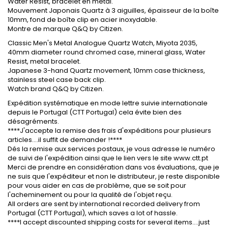
Water Resist, bracelet en métal.
Mouvement Japonais Quartz à 3 aiguilles, épaisseur de la boîte
10mm, fond de boîte clip en acier inoxydable.
Montre de marque Q&Q by Citizen.
Classic Men's Metal Analogue Quartz Watch, Miyota 2035,
40mm diameter round chromed case, mineral glass, Water
Resist, metal bracelet.
Japanese 3-hand Quartz movement, 10mm case thickness,
stainless steel case back clip.
Watch brand Q&Q by Citizen.
Expédition systématique en mode lettre suivie internationale
depuis le Portugal (CTT Portugal) cela évite bien des
désagréments.
****J'accepte la remise des frais d'expéditions pour plusieurs
articles....il suffit de demander !****
Dés la remise aux services postaux, je vous adresse le numéro
de suivi de l'expédition ainsi que le lien vers le site www.ctt.pt
Merci de prendre en considération dans vos évaluations, que je
ne suis que l'expéditeur et non le distributeur, je reste disponible
pour vous aider en cas de problème, que se soit pour
l'acheminement ou pour la qualité de l'objet reçu.
All orders are sent by international recorded delivery from
Portugal (CTT Portugal), which saves a lot of hassle.
****I accept discounted shipping costs for several items....just