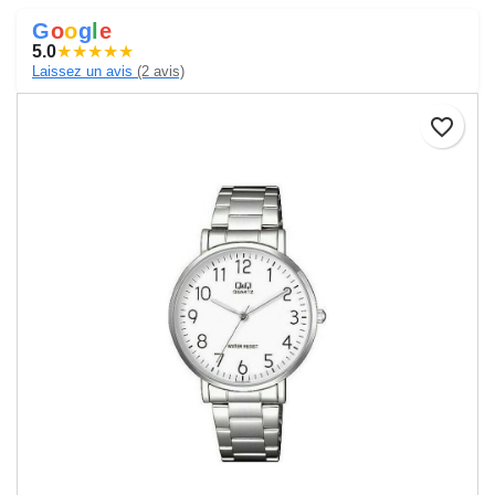
G
o
o
g
l
e
5.0
★
★
★
★
★
Laissez un avis
(2 avis)
favorite_border