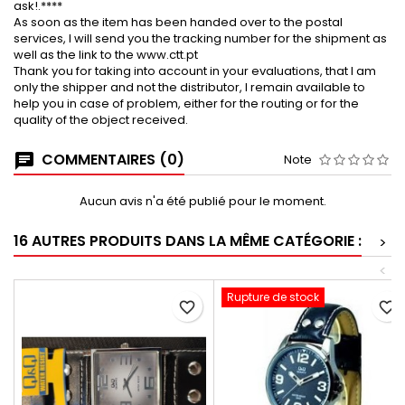
ask!.****
As soon as the item has been handed over to the postal
services, I will send you the tracking number for the shipment as
well as the link to the www.ctt.pt
Thank you for taking into account in your evaluations, that I am
only the shipper and not the distributor, I remain available to
help you in case of problem, either for the routing or for the
quality of the object received.
COMMENTAIRES (0)
Note
Aucun avis n'a été publié pour le moment.
16 AUTRES PRODUITS DANS LA MÊME CATÉGORIE :
>
<
Rupture de stock
favorite_border
favorite_border