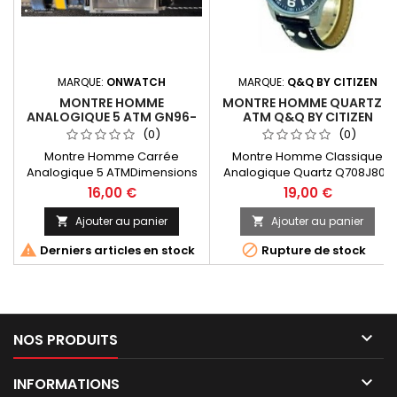
MARQUE:
ONWATCH
MARQUE:
Q&Q BY CITIZEN
MONTRE HOMME
MONTRE HOMME QUARTZ 5
ANALOGIQUE 5 ATM GN96-
ATM Q&Q BY CITIZEN
314
Q708J803-41
(0)
(0)
Montre Homme Carrée
Montre Homme Classique
Analogique 5 ATMDimensions
Analogique Quartz Q708J803
(L*W*H) :
boitier en alloy noir avec
16,00 €
19,00 €
37.0*37.0*0.7mmFabrication In
bracelet en simili cuir noir.
Japan Men's Square Analogue
Water résist 5 ATM Montre Q&
Ajouter au panier
Ajouter au panier


Watch 5 ATMDimensions
Fabriquée par Citizen Men's


Derniers articles en stock
Rupture de stock
(L*W*H) :
Classic Analogue Quartz
37.0*37.0*0.7mmManufacturing
Watch Q708J803 black alloy
In Japan
case with black imitation
leather strap. Water resistant 5
ATM Watch Q&Q Manufactured
by Citizen

NOS PRODUITS

INFORMATIONS