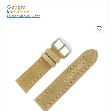
G
o
o
g
l
e
5.0
★
★
★
★
★
Laissez un avis
(2 avis)
favorite_border