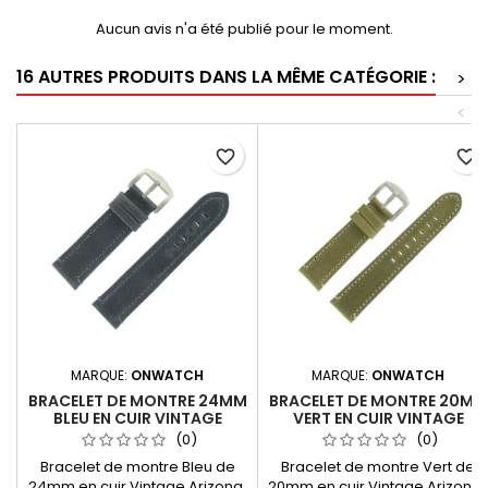
Aucun avis n'a été publié pour le moment.
16 AUTRES PRODUITS DANS LA MÊME CATÉGORIE :
>
<
favorite_border
favorite_border
MARQUE:
ONWATCH
MARQUE:
ONWATCH
BRACELET DE MONTRE 24MM
BRACELET DE MONTRE 20MM
BLEU EN CUIR VINTAGE
VERT EN CUIR VINTAGE
ARIZONA FABRICATION
ARIZONA FABRICATION
(0)
(0)
ARTISANALE EUROPÉENNE
ARTISANALE EUROPÉENNE
Bracelet de montre Bleu de
Bracelet de montre Vert de
24mm en cuir Vintage Arizona.
20mm en cuir Vintage Arizona.