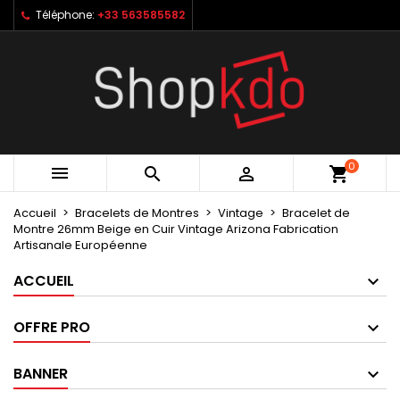
Téléphone:
+33 563585582
×
×
×
My wishlists
Créer une liste d'envies
Connexion
Create new list
add_circle_outline
Vous devez être connecté pour ajouter des produits
Nom de la liste d'envies
à votre liste d'envies.
Annuler
Connexion
0



shopping_cart
Annuler
Créer une liste d'envies
Accueil
Bracelets de Montres
Vintage
Bracelet de
Montre 26mm Beige en Cuir Vintage Arizona Fabrication
Artisanale Européenne
ACCUEIL
OFFRE PRO
BANNER