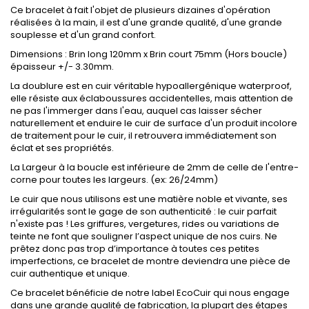
Ce bracelet à fait l'objet de plusieurs dizaines d'opération
réalisées à la main, il est d'une grande qualité, d'une grande
souplesse et d'un grand confort.
Dimensions : Brin long 120mm x Brin court 75mm (Hors boucle)
épaisseur +/- 3.30mm.
La doublure est en cuir véritable hypoallergénique waterproof,
elle résiste aux éclaboussures accidentelles, mais attention de
ne pas l'immerger dans l'eau, auquel cas laisser sécher
naturellement et enduire le cuir de surface d'un produit incolore
de traitement pour le cuir, il retrouvera immédiatement son
éclat et ses propriétés.
La Largeur à la boucle est inférieure de 2mm de celle de l'entre-
corne pour toutes les largeurs. (ex: 26/24mm)
Le cuir que nous utilisons est une matière noble et vivante, ses
irrégularités sont le gage de son authenticité : le cuir parfait
n'existe pas ! Les griffures, vergetures, rides ou variations de
teinte ne font que souligner l’aspect unique de nos cuirs. Ne
prêtez donc pas trop d’importance à toutes ces petites
imperfections, ce bracelet de montre deviendra une pièce de
cuir authentique et unique.
Ce bracelet bénéficie de notre label EcoCuir qui nous engage
dans une grande qualité de fabrication, la plupart des étapes