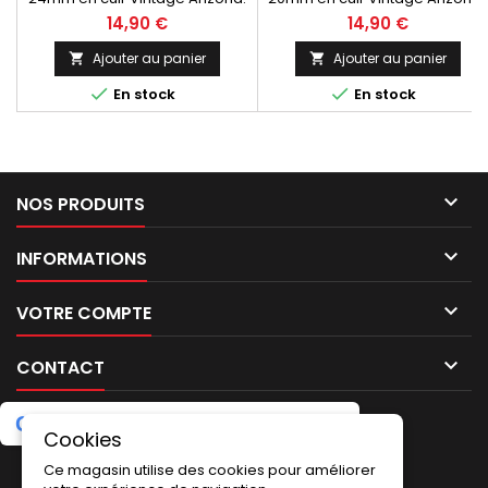
Fabrication Artisanale Fait Main,
Fabrication Artisanale Fait Main
14,90 €
14,90 €
Made in Spain.
Made in Spain.
Ajouter au panier
Ajouter au panier




En stock
En stock

NOS PRODUITS

INFORMATIONS

VOTRE COMPTE

CONTACT
G
o
o
g
l
e
5.0
★
★
★
★
★
Laissez un avis
(2 avis)
Cookies
LETTRE D'INFORMATIONS
Ce magasin utilise des cookies pour améliorer