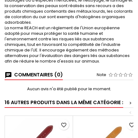
sauvages ou d'espèces menacées, le nettoyage, le tannage et
la conservation des peaux sont réalisés sans recours a des
produits chimiques contenants des métaux lourds, les colorants
de coloration du cuir sont exempts d'halogènes organiques
adsorbables.
La norme REACH est un règlement de l'Union européenne
adopté pour mieux protéger la santé humaine et
l'environnement contre les risques liés aux substances
chimiques, tout en favorisant la compétitivité de l'industrie
chimique de l'UE. Il encourage également des méthodes
alternatives pour l'évaluation des dangers liés aux substances
afin de réduire le nombre d'essais sur animaux.
COMMENTAIRES (0)
Note
Aucun avis n'a été publié pour le moment.
16 AUTRES PRODUITS DANS LA MÊME CATÉGORIE :
>
<
favorite_border
favorite_border