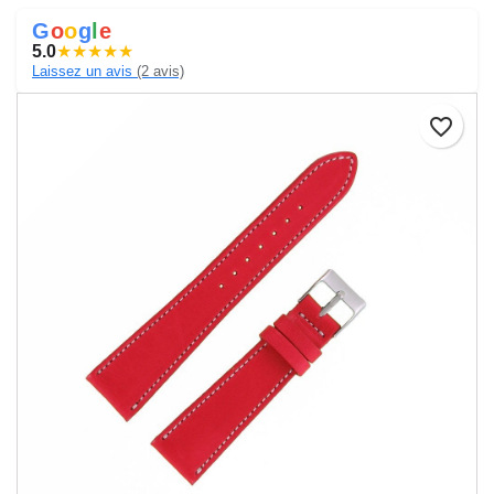
G
o
o
g
l
e
5.0
★
★
★
★
★
Laissez un avis
(2 avis)
favorite_border