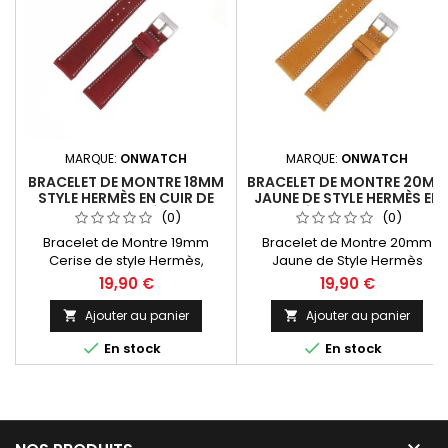
MARQUE:
ONWATCH
MARQUE:
ONWATCH
BRACELET DE MONTRE 18MM
BRACELET DE MONTRE 20MM
STYLE HERMÈS EN CUIR DE
JAUNE DE STYLE HERMÈS EN
LUXE CERISE FAIT À LA MAIN
CUIR VÉRITABLE FAIT MAIN
(0)
(0)
Bracelet de Montre 19mm
Bracelet de Montre 20mm
Cerise de style Hermès,
Jaune de Style Hermès
remplacement compatible et
compatible et adaptable pour
19,90 €
19,90 €
adaptable pour toutes les
toutes les montres des
montres des grandes
grandes marques Horlogéres.
Ajouter au panier
Ajouter au panier


marques Horlogéres. Cuir et
Cuir et doublure de Haute


En stock
En stock
doublure de Haute qualité ,
qualité , "Fait Main" ***Largeur 
"Fait Main" Attention, les
la Boucle 16mm*** Spécial
bracelets de montres que
Grandes Marques Horlogéres.
nous vendons et fabriquons ne
Attention, les bracelets de
sont en aucune manière des
montres que nous vendons et
bracelets de montres officiels
fabriquons ne sont en aucune