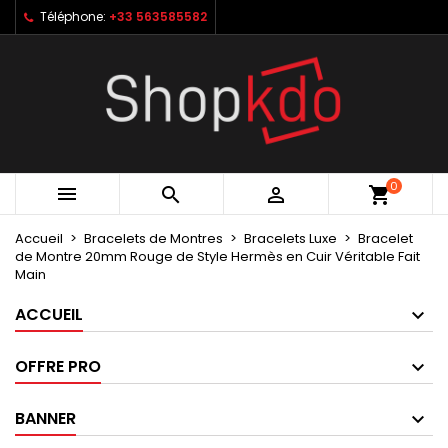
Téléphone:
+33 563585582
×
×
×
My wishlists
Créer une liste d'envies
Connexion
Create new list
add_circle_outline
Vous devez être connecté pour ajouter des produits
Nom de la liste d'envies
à votre liste d'envies.
Annuler
Connexion
0



shopping_cart
Annuler
Créer une liste d'envies
Accueil
Bracelets de Montres
Bracelets Luxe
Bracelet
de Montre 20mm Rouge de Style Hermès en Cuir Véritable Fait
Main
ACCUEIL
OFFRE PRO
BANNER