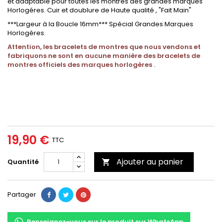
et adaptable pour toutes les montres des grandes marques
Horlogéres. Cuir et doublure de Haute qualité , "Fait Main"
***Largeur à la Boucle 16mm*** Spécial Grandes Marques
Horlogéres.
Attention, les bracelets de montres que nous vendons et
fabriquons ne sont en aucune manière des bracelets de
montres officiels des marques horlogères .
19,90 €
TTC
Ajouter au panier
Quantité

Partager
Renseignez-vous sur le produit sur WhatsApp