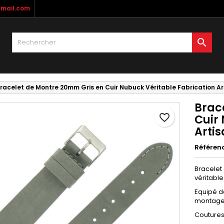
mail.com
y wishlists
réer une liste d'envies
onnexion

Create new list
us devez être connecté pour ajouter des produits à votre liste
m de la liste d'envies
nvies.
racelet de Montre 20mm Gris en Cuir Nubuck Véritable Fabrication Ar
Annuler
Connexio
Brac
Annuler
Créer une liste d'envie
favorite_border
Cuir
Arti
Référen
Bracelet
véritable
Equipé d
montage 
Coutures