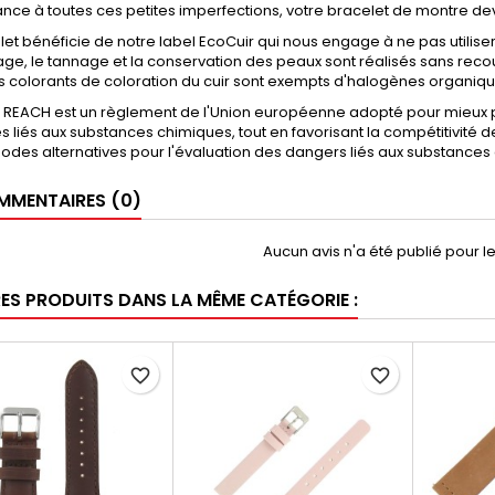
nce à toutes ces petites imperfections, votre bracelet de montre de
let bénéficie de notre label EcoCuir qui nous engage à ne pas utili
age, le tannage et la conservation des peaux sont réalisés sans re
es colorants de coloration du cuir sont exempts d'halogènes organiq
 REACH est un règlement de l'Union européenne adopté pour mieux p
es liés aux substances chimiques, tout en favorisant la compétitivité 
des alternatives pour l'évaluation des dangers liés aux substances 
MENTAIRES (0)
Aucun avis n'a été publié pour 
RES PRODUITS DANS LA MÊME CATÉGORIE :
favorite_border
favorite_border