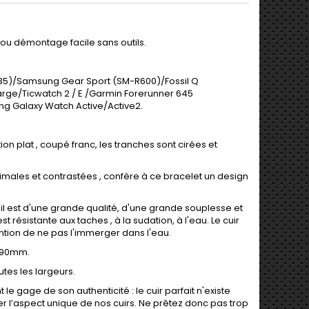
u démontage facile sans outils.
5)/Samsung Gear Sport (SM-R600)/Fossil Q
ge/Ticwatch 2 / E /Garmin Forerunner 645
g Galaxy Watch Active/Active2.
n plat , coupé franc, les tranches sont cirées et
inimales et contrastées , confère à ce bracelet un design
, il est d'une grande qualité, d'une grande souplesse et
 résistante aux taches , à la sudation, à l'eau. Le cuir
ention de ne pas l'immerger dans l'eau.
2.90mm.
tes les largeurs.
 le gage de son authenticité : le cuir parfait n'existe
gner l’aspect unique de nos cuirs. Ne prêtez donc pas trop