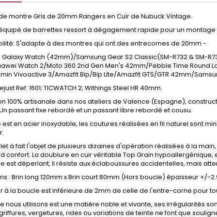
 de montre Gris de 20mm Rangers en Cuir de Nubuck Vintage.
 équipé de barrettes ressort à dégagement rapide pour un montage o
ilité: S'adapte à des montres qui ont des entrecornes de 20mm -
Galaxy Watch (42mm)/Samsung Gear S2 Classic(SM-R732 & SM-R73
awei Watch 2/Moto 360 2nd Gen Men's 42mm/Pebble Time Round Lar
min Vivoactive 3/Amazfit Bip/Bip Lite/Amazfit GTS/GTR 42mm/Samsun
ejust Ref. 1601; TICWATCH 2; Withings Steel HR 40mm.
on 100% artisanale dans nos ateliers de Valence (Espagne), constructio
 Un passant fixe rebordé et un passant libre rebordé et cousu.
 est en acier inoxydable, les coutures réalisées en fil naturel sont m
r.
et à fait l'objet de plusieurs dizaines d'opération réalisées à la main
d confort. La doublure en cuir véritable Top Grain hypoallergénique, est
e est déperlant, il résiste aux éclaboussures accidentelles, mais att
ns : Brin long 120mm x Brin court 80mm (Hors boucle) épaisseur +/-
r à la boucle est inférieure de 2mm de celle de l'entre-corne pour tou
ue nous utilisons est une matière noble et vivante, ses irrégularités sont
 griffures, vergetures, rides ou variations de teinte ne font que souli