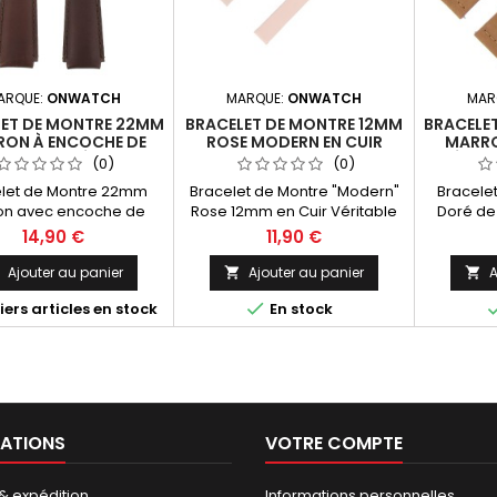
ARQUE:
ONWATCH
MARQUE:
ONWATCH
MAR
LET DE MONTRE 22MM
BRACELET DE MONTRE 12MM
BRACELE
ON À ENCOCHE DE
ROSE MODERN EN CUIR
MARRO
 EN CUIR VÉRITABLE
ANILINE FABRICATION
VÉRITA
(0)
(0)
VERNI
ARTISANALE
A
let de Montre 22mm
Bracelet de Montre "Modern"
Bracele
on avec encoche de
Rose 12mm en Cuir Véritable
Doré de
n Cuir de veau Verni.
Aniline. Fabrication artisanale
cuir Nubu
14,90 €
11,90 €
l aspect pour vos plus
made in Spain.
de Ba
 montres. Fabrication
dégagem
Ajouter au panier
Ajouter au panier
A


tisanale Italienne
monta

ers articles en stock
En stock
facile s
minim
artisan
ATIONS
VOTRE COMPTE
 & expédition
Informations personnelles