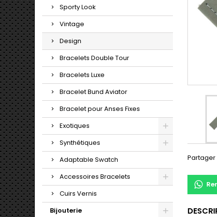
Sporty Look
Vintage
Design
Bracelets Double Tour
Bracelets Luxe
Bracelet Bund Aviator
Bracelet pour Anses Fixes
Exotiques
Synthétiques
Partager
Adaptable Swatch
Accessoires Bracelets
Re
Cuirs Vernis
DESCRI
Bijouterie