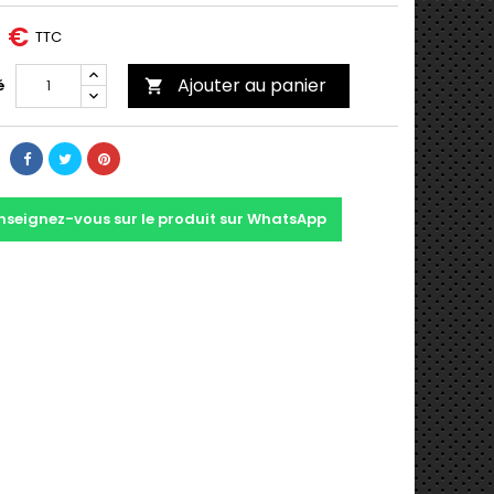
0 €
TTC
Ajouter au panier
é

nseignez-vous sur le produit sur WhatsApp