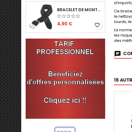
d’importa
BRACELET DE MONTRE 14MM NOIR PERLON EN NYLON TRESSÉ FABRICATION ARTISANALE
Ce brace
le nettoy
lourds, l
4,90 €
favorite_border
La norme
les risqu
des métho
COM
16 AUT