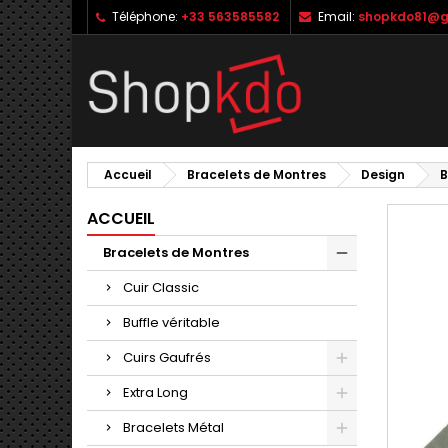
Téléphone:
+33 563585582
Email:
shopkdo81@g
M
C
C
add_circle_outline
Vo
No
d'e
Accueil
Bracelets de Montres
Design
B
ACCUEIL
Bracelets de Montres
Cuir Classic
Buffle véritable
Cuirs Gaufrés
Extra Long
Bracelets Métal