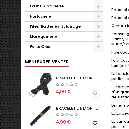
Ecrins & Gainerie
Bracelet
Horlogerie
Bracelet
Compatib
Piles-Batteries-Eclairage
Samsung 
Maroquinerie
Gazer/Hu
Music/Ga
Porte Clés
Rolex Dat
Fabricati
MEILLEURES VENTES
teintées.
La boucle
BRACELET DE MONTRE 16MM NOIR PERLON EN NYLON TRESSÉ FABRICATION ARTISANALE
particulie
Ce bracel
4,90 €
d'un gran
favorite_border
de surfac
Dimensio
BRACELET DE MONTRE SCRATCH 18MM NOIR TEXTILE NYLON SPORTS
La Largeu
Le cuir q
4,90 €
favorite_border
pas ! Les