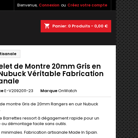
Bienvenue,
Connexion
ou
Créez votre compte
×
×
×
shopping_cart
Panier:
0
Produits - 0,00 €
tisanale
n
elet de Montre 20mm Gris en
s
 Nubuck Véritable Fabrication
sanale
ce
E-V2092011-23
Marque
OnWatch
 de montre Gris de 20mm Rangers en cuir Nubuck
.
e Barrettes ressort à dégagement rapide pour un
ou démontage facile sans outils.
 minimales. Fabrication artisanale Made In Spain.