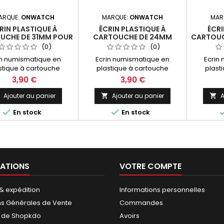
ARQUE:
ONWATCH
MARQUE:
ONWATCH
MAR
RIN PLASTIQUE À
ÉCRIN PLASTIQUE À
ÉCRI
UCHE DE 31MM POUR
CARTOUCHE DE 24MM
CARTOUC
ÈCE ET MÉDAILLE
POUR PIÈCE ET MÉDAILLE
PIÈ
(0)
(0)
70X70X16MM
70X70X16MM
10
in numismatique en
Ecrin numismatique en
Ecrin
stique à cartouche
plastique à cartouche
plast
formé de 31mm pour
postformé de 24mm pour
postfo
3,90 €
3,90 €
èces et médailles
pièces et médailles
pièc
16mm.Made in Germany
70x70x16mm. Made in
100x1
Ajouter au panier
Ajouter au panier
A


c coin case with 31mm
Germany
Germany


En stock
En stock
formed cartridge for
with 
oins and medals
cartri
16mm.Made in Germany
medals 1
ATIONS
VOTRE COMPTE
 & expédition
Informations personnelles
ns Générales de Vente
Commandes
 de Shopkdo
Avoirs