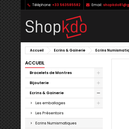
Téléphone:
+33 563585582
Email:
shopkdo81@g
M
C
C
add_circle_outline
Vo
No
d'e
Accueil
Ecrins & Gainerie
Ecrins Numismati
ACCUEIL
Bracelets de Montres
Bijouterie
Ecrins & Gainerie
Les emballages
Les Présentoirs
Ecrins Numismatiques