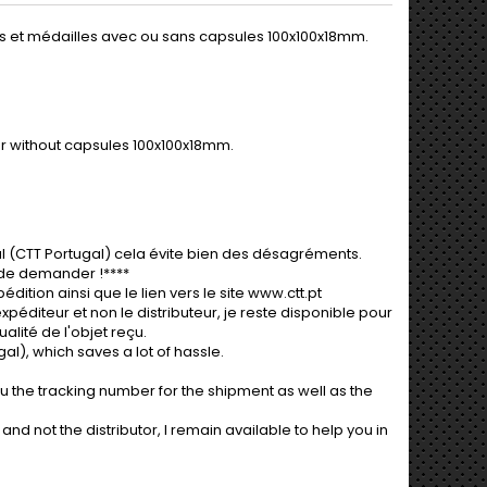
 et médailles avec ou sans capsules 100x100x18mm.
or without capsules 100x100x18mm.
al (CTT Portugal) cela évite bien des désagréments.
it de demander !****
dition ainsi que le lien vers le site www.ctt.pt
péditeur et non le distributeur, je reste disponible pour
lité de l'objet reçu.
al), which saves a lot of hassle.
ou the tracking number for the shipment as well as the
and not the distributor, I remain available to help you in