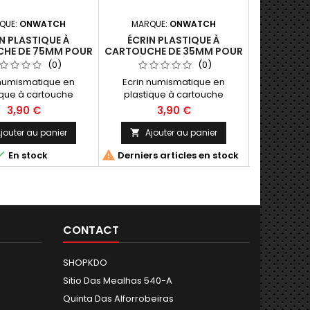
QUE:
ONWATCH
MARQUE:
ONWATCH
MARQU
N PLASTIQUE À
ÉCRIN PLASTIQUE À
ÉCRIN N
HE DE 75MM POUR
CARTOUCHE DE 35MM POUR
CARTOUCH
CE ET MÉDAILLE
PIÈCE ET MÉDAILLE
70
(0)
(0)
0X100X18MM
70X70X16MM
 numismatique en
Ecrin numismatique en
Ecrin n
ique à cartouche
plastique à cartouche
plastiqu
rmé de 75mm pour
postformé de 35mm pour
velours b
3,90 €
3,90 €
es et médailles
pièces et médailles
postformé 
00x18mm.Made in
70x70x16mm.Made in Germany
pièces, cap
jouter au panier
Ajouter au panier
Ajo


 Plastic coin case
Plastic coin case with 35mm
70x70x



En stock
Derniers articles en stock
75mm postformed
postformed cartridge for
Germany P
dge for coins and
coins and medals
with blue
00x100x18mm.Made in
70x70x16mm.Made in Germany
postformed 
Germany
to 46mm fo
an
70x70x16mm
CONTACT
SHOPKDO
Sitio Das Mealhas 540-A
Quinta Das Alforrobeiras