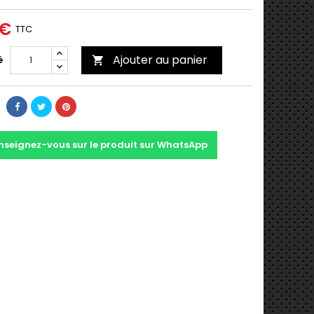
 €
TTC
Ajouter au panier
é

nseignez-vous sur le produit sur WhatsApp