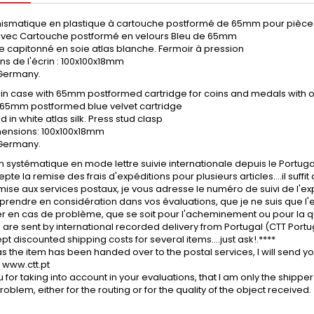
mismatique en plastique à cartouche postformé de 65mm pour pièces
avec Cartouche postformé en velours Bleu de 65mm
 capitonné en soie atlas blanche. Fermoir à pression
s de l'écrin : 100x100x18mm
Germany.
oin case with 65mm postformed cartridge for coins and medals with 
h 65mm postformed blue velvet cartridge
d in white atlas silk. Press stud clasp
ensions: 100x100x18mm
Germany.
n systématique en mode lettre suivie internationale depuis le Portug
epte la remise des frais d'expéditions pour plusieurs articles....il suff
mise aux services postaux, je vous adresse le numéro de suivi de l'expé
prendre en considération dans vos évaluations, que je ne suis que l'ex
r en cas de problème, que se soit pour l'acheminement ou pour la qua
s are sent by international recorded delivery from Portugal (CTT Portug
ept discounted shipping costs for several items....just ask!.****
s the item has been handed over to the postal services, I will send y
e www.ctt.pt
 for taking into account in your evaluations, that I am only the shipper 
roblem, either for the routing or for the quality of the object received.