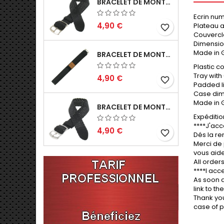
BRACELET DE MONTRE 16MM NOIR PERLON EN NYLON TRESSÉ FABRICATION ARTISANALE
Ecrin nu
4,90 €
Plateau 
favorite_border
Couvercle
Dimension
Made in 
BRACELET DE MONTRE SCRATCH 18MM NOIR TEXTILE NYLON SPORTS
Plastic c
Tray wit
4,90 €
favorite_border
Padded li
Case dim
Made in 
BRACELET DE MONTRE 14MM NOIR PERLON EN NYLON TRESSÉ FABRICATION ARTISANALE
Expéditio
****J'acc
4,90 €
favorite_border
Dés la re
Merci de 
vous aide
All order
****I acc
As soon a
link to th
Thank you
case of p