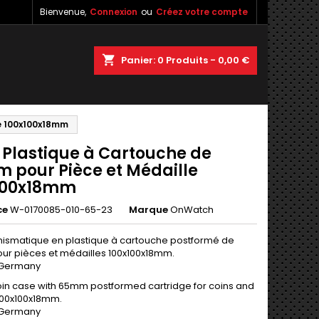
Bienvenue,
Connexion
ou
Créez votre compte
×
×
×
shopping_cart
Panier:
0
Produits - 0,00 €
le 100x100x18mm
n
n Plastique à Cartouche de
s
 pour Pièce et Médaille
100x18mm
ce
W-0170085-010-65-23
Marque
OnWatch
mismatique en plastique à cartouche postformé de
r pièces et médailles 100x100x18mm.
 Germany
coin case with 65mm postformed cartridge for coins and
00x100x18mm.
 Germany