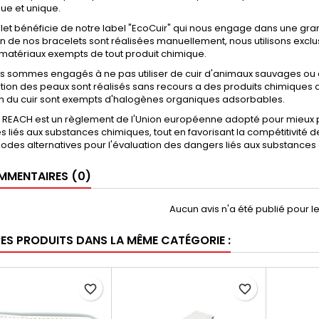
ue et unique.
et bénéficie de notre label "EcoCuir" qui nous engage dans une gran
on de nos bracelets sont réalisées manuellement, nous utilisons exclu
 matériaux exempts de tout produit chimique.
s sommes engagés à ne pas utiliser de cuir d'animaux sauvages ou 
ion des peaux sont réalisés sans recours a des produits chimiques 
on du cuir sont exempts d'halogènes organiques adsorbables.
 REACH est un règlement de l'Union européenne adopté pour mieux p
es liés aux substances chimiques, tout en favorisant la compétitivité 
des alternatives pour l'évaluation des dangers liés aux substances 
MENTAIRES (0)
Aucun avis n'a été publié pour 
RES PRODUITS DANS LA MÊME CATÉGORIE :
favorite_border
favorite_border