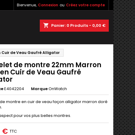
Bienvenue,
Connexion
ou
Créez votre compte
×
×
×
shopping_cart
Panier:
0
Produits - 0,00 €
Cuir de Veau Gaufré Alligator
n
elet de montre 22mm Marron
s
 en Cuir de Veau Gaufré
ator
ce
E4042204
Marque
OnWatch
 de montre en cuir de veau façon alligator marron doré
.
aspect pour vos plus belles montres.
0 €
TTC