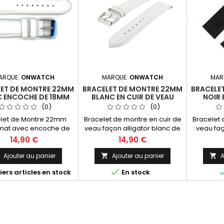
ARQUE:
ONWATCH
MARQUE:
ONWATCH
MAR
LET DE MONTRE 22MM
BRACELET DE MONTRE 22MM
BRACELE
C ENCOCHE DE 18MM
BLANC EN CUIR DE VEAU
NOIR 
UIR DE VEAU GAUFRÉ
GAUFRÉ ALLIGATOR
GAUF
(0)
(0)
ALLIGATOR
let de Montre 22mm
Bracelet de montre en cuir de
Bracelet 
 mat avec encoche de
veau façon alligator blanc de
veau faç
m en Cuir de veau
22mm. Très bel aspect pour
28mm. Tr
14,90 €
14,90 €
ge Alligator. Très bel
vos plus belles montres.
vos pl
 pour vos plus belles
Ajouter au panier
Ajouter au panier
A


ntres. Fabrication

ers articles en stock
En stock
tisanale Italienne