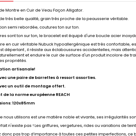
de Montre en Cuir de Veau Façon Alligator.
de très belle qualité, grain très proche de la peausserie véritable.
ion semi rebordée, coutures ton sur ton.
res sont ton sur ton, le bracelet est équipé d'une boucle acier inoxy
re en cuir véritable Nubuck hypoallergénique est très confortable, est r
st déperlant , il résiste aux éclaboussures accidentelles, mais attent
turellement et enduire le cuir de surface d'un produit incolore de tr
ses propriétés.
ation artisanale!
vec une paire de barrettes à ressort assorties.
avec un outil de montage offert.
ct de la norme européenne REACH
sions: 120x85mm
ue nous utilisons est une matière noble et vivante, ses irrégularités so
rfait n'existe pas ! Les griffures, vergetures, rides ou variations de te
 donc pas trop d’importance à toutes ces petites imperfections, ce