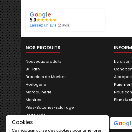
G
o
o
g
l
e
5.0
★
★
★
★
★
Laissez un avis
(2 avis)
NOS PRODUITS
INFORM
Nouveaux produits
Livraison
81-Tarn
Conditio
Bracelets de Montres
A propos
Horlogerie
Paiement
Maroquinerie
Nous con
Montres
Plan du s
Piles-Batteries-Eclairage
Porte Clés
Cookies
G
o
o
g
l
Ce magasin utilise des cookies pour améliorer