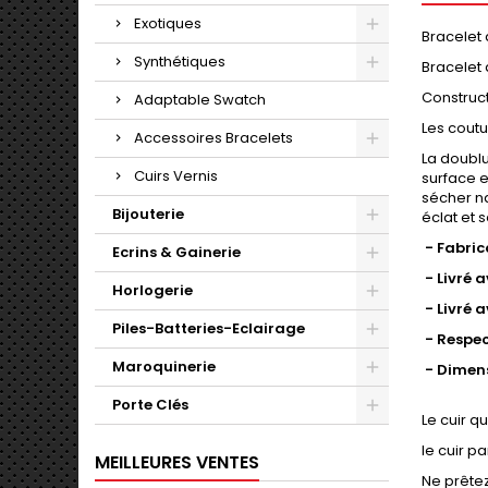
Exotiques
Bracelet 
Synthétiques
Bracelet 
Construct
Adaptable Swatch
Les coutu
Accessoires Bracelets
La doublu
Cuirs Vernis
surface e
sécher na
Bijouterie
éclat et 
- Fabric
Ecrins & Gainerie
- Livré a
Horlogerie
- Livré 
Piles-Batteries-Eclairage
- Respe
Maroquinerie
- Dimen
Porte Clés
Le cuir q
le cuir pa
MEILLEURES VENTES
Ne prêtez