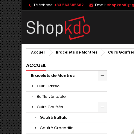
Téléphone:
+33 563585582
Email:
shopkdo81@g
M
C
C
add_circle_outline
Vo
No
d'e
Accueil
Bracelets de Montres
Cuirs Gaufré
ACCUEIL
Bracelets de Montres
Cuir Classic
Buffle véritable
Cuirs Gaufrés
Gaufré Buffalo
Gaufré Crocodile