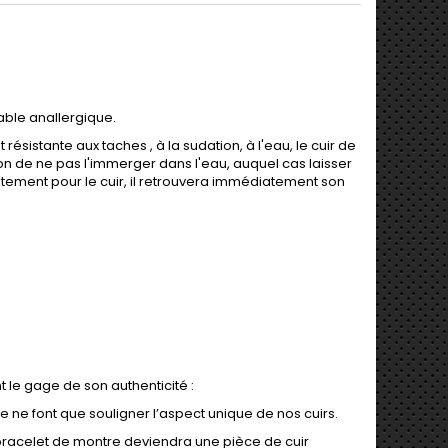
dable anallergique.
ésistante aux taches , à la sudation, à l'eau, le cuir de
ion de ne pas l'immerger dans l'eau, auquel cas laisser
aitement pour le cuir, il retrouvera immédiatement son
nt le gage de son authenticité :
inte ne font que souligner l’aspect unique de nos cuirs.
 bracelet de montre deviendra une pièce de cuir