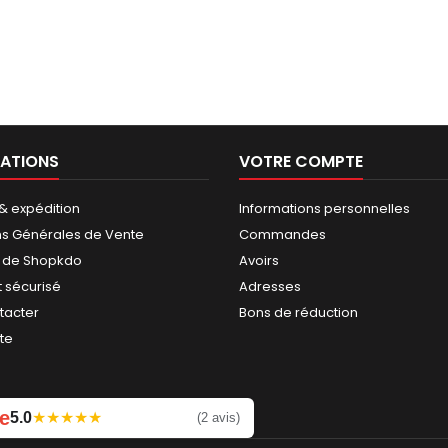
ATIONS
VOTRE COMPTE
 & expédition
Informations personnelles
ns Générales de Vente
Commandes
 de Shopkdo
Avoirs
 sécurisé
Adresses
tacter
Bons de réduction
ite
e
5.0
★
★
★
★
★
Laissez un avis
(2 avis)