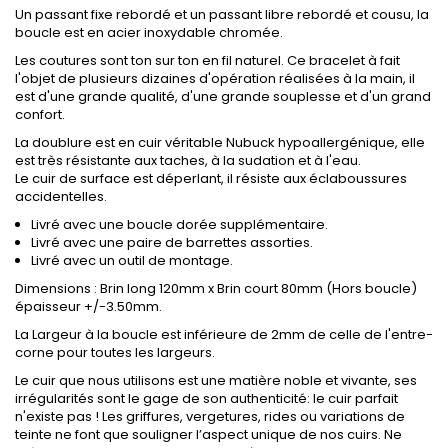
Un passant fixe rebordé et un passant libre rebordé et cousu, la
boucle est en acier inoxydable chromée.
Les coutures sont ton sur ton en fil naturel. Ce bracelet à fait
l'objet de plusieurs dizaines d'opération réalisées à la main, il
est d'une grande qualité, d'une grande souplesse et d'un grand
confort.
La doublure est en cuir véritable Nubuck hypoallergénique, elle
est très résistante aux taches, à la sudation et à l'eau.
Le cuir de surface est déperlant, il résiste aux éclaboussures
accidentelles.
Livré avec une boucle dorée supplémentaire.
Livré avec une paire de barrettes assorties.
Livré avec un outil de montage.
Dimensions : Brin long 120mm x Brin court 80mm (Hors boucle)
épaisseur +/-3.50mm.
La Largeur à la boucle est inférieure de 2mm de celle de l'entre-
corne pour toutes les largeurs.
Le cuir que nous utilisons est une matière noble et vivante, ses
irrégularités sont le gage de son authenticité: le cuir parfait
n'existe pas ! Les griffures, vergetures, rides ou variations de
teinte ne font que souligner l’aspect unique de nos cuirs. Ne