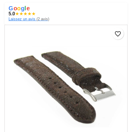
G
o
o
g
l
e
5.0
★
★
★
★
★
Laissez un avis
(2 avis)
favorite_border