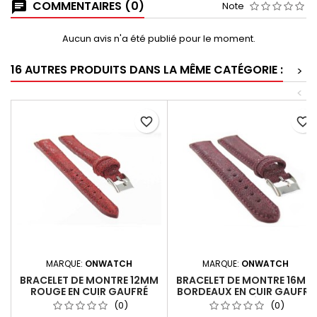
COMMENTAIRES (0)
Note
Aucun avis n'a été publié pour le moment.
16 AUTRES PRODUITS DANS LA MÊME CATÉGORIE :
>
<
favorite_border
favorite_border
MARQUE:
ONWATCH
MARQUE:
ONWATCH
BRACELET DE MONTRE 12MM
BRACELET DE MONTRE 16MM
ROUGE EN CUIR GAUFRÉ
BORDEAUX EN CUIR GAUFRÉ
GRACY PAILLETÉ ARTISANAL
GRACY PAILLETÉ ARTISANAL
(0)
(0)