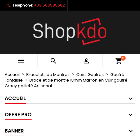
Téléphone:
+33 563585582
×
×
×
My wishlists
Créer une liste d'envies
Connexion
Create new list
add_circle_outline
Vous devez être connecté pour ajouter des produits
Nom de la liste d'envies
à votre liste d'envies.
Annuler
Connexion
0



shopping_cart
Annuler
Créer une liste d'envies
Accueil
Bracelets de Montres
Cuirs Gaufrés
Gaufré
Fantaisie
Bracelet de montre 18mm Marron en Cuir gaufré
Gracy pailleté Artisanal
ACCUEIL
OFFRE PRO
BANNER