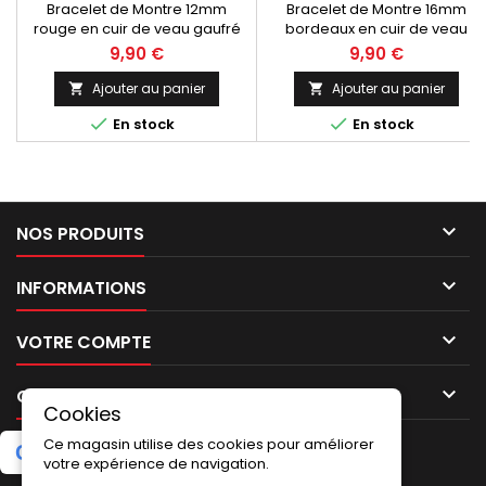
Bracelet de Montre 12mm
Bracelet de Montre 16mm
rouge en cuir de veau gaufré
bordeaux en cuir de veau
fantaisie pailleté Gracy.
gaufré fantaisie pailleté Gracy.
9,90 €
9,90 €
Fabrication Artisanale
Fabrication Artisanale
Européenne, Made In Spain
Européenne, Made In Spain
Ajouter au panier
Ajouter au panier




En stock
En stock

NOS PRODUITS

INFORMATIONS

VOTRE COMPTE

CONTACT
Cookies
Ce magasin utilise des cookies pour améliorer
G
o
o
g
l
e
5.0
★
★
★
★
★
Laissez un avis
(2 avis)
votre expérience de navigation.