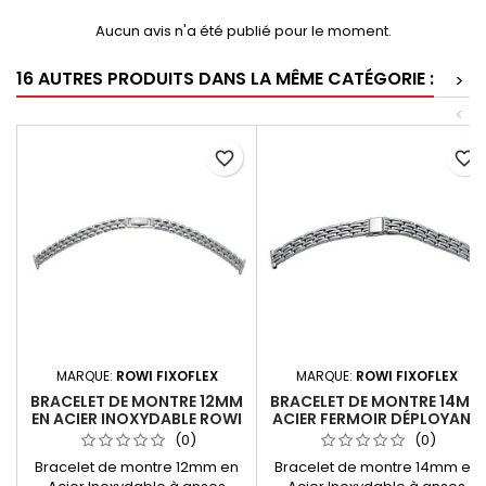
Aucun avis n'a été publié pour le moment.
16 AUTRES PRODUITS DANS LA MÊME CATÉGORIE :
>
<
favorite_border
favorite_border
MARQUE:
ROWI FIXOFLEX
MARQUE:
ROWI FIXOFLEX
BRACELET DE MONTRE 12MM
BRACELET DE MONTRE 14MM
EN ACIER INOXYDABLE ROWI
ACIER FERMOIR DÉPLOYANT
FIXOFLEX
ROWI FIXOFLEX
(0)
(0)
Bracelet de montre 12mm en
Bracelet de montre 14mm en