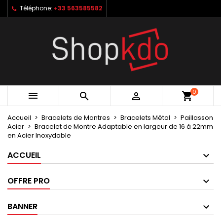
Téléphone:
+33 563585582
×
×
×
My wishlists
Créer une liste d'envies
Connexion
Create new list
add_circle_outline
Vous devez être connecté pour ajouter des produits
Nom de la liste d'envies
à votre liste d'envies.
Annuler
Connexion
0



shopping_cart
Annuler
Créer une liste d'envies
Accueil
Bracelets de Montres
Bracelets Métal
Paillasson
Acier
Bracelet de Montre Adaptable en largeur de 16 à 22mm
en Acier Inoxydable
ACCUEIL
OFFRE PRO
BANNER