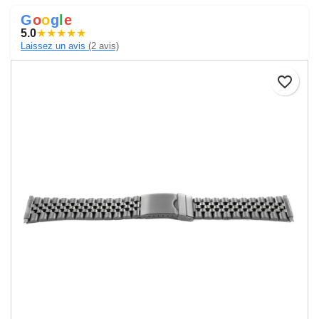
G
o
o
g
l
e
5.0
★
★
★
★
★
Laissez un avis
(2 avis)
favorite_border