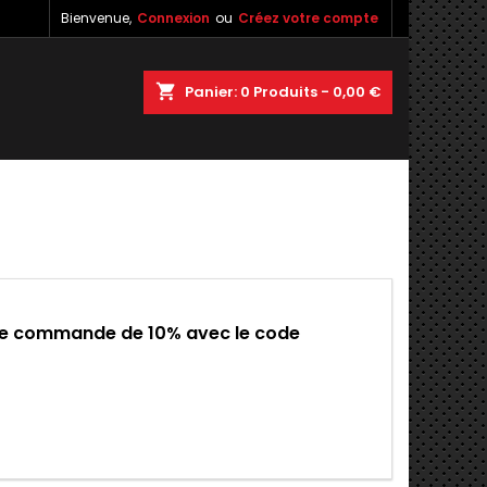
Bienvenue,
Connexion
ou
Créez votre compte
×
×
×
×
shopping_cart
Panier:
0
Produits - 0,00 €
)
n
s
ine commande de 10% avec le code