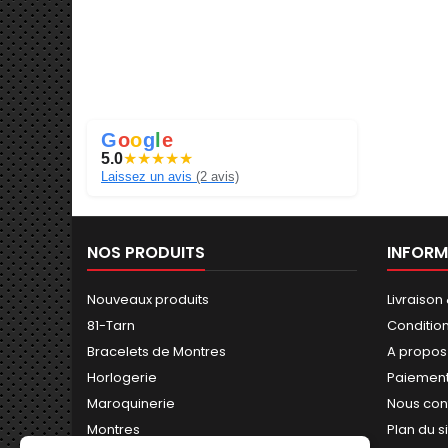
G
o
o
g
l
e
5.0
★
★
★
★
★
Laissez un avis
(2 avis)
NOS PRODUITS
INFORM
Nouveaux produits
Livraison
81-Tarn
Conditio
Bracelets de Montres
A propos
Horlogerie
Paiement
Maroquinerie
Nous con
Montres
Plan du s