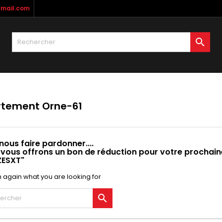
mail.com
y wishlists
(modalTitle))
réer une liste d'envies
onnexion

Create new list
confirmMessage))
us devez être connecté pour ajouter des produits à votre liste
m de la liste d'envies
nvies.
((cancelText))
((modalDeleteText)
Annuler
Connexio
tement Orne-61
Annuler
Créer une liste d'envie
nous faire pardonner....
 vous offrons un bon de réduction pour votre procha
ZESXT"
 again what you are looking for
