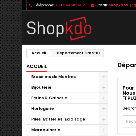
Téléphone:
+33 563585582
Email:
shopkdo81@g
M
(
C
C
add_circle_outline
((
Vo
No
d'e
Accueil
Département Orne-61
Dépar
ACCUEIL
Bracelets de Montres
Bijouterie
Pour 
Nous
"FPU
Ecrins & Gainerie
Search
Horlogerie
Piles-Batteries-Eclairage
Maroquinerie