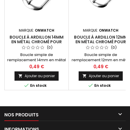
MARQUE:
ONWATCH
MARQUE:
ONWATCH
BOUCLE À ARDILLON 14MM
BOUCLE À ARDILLON 12MM
EN MÉTAL CHROMÉ POUR
EN MÉTAL CHROMÉ POUR
BRACELET DE MONTRE
BRACELET DE MONTRE
(0)
(0)
Boucle simple de
Boucle simple de
remplacement 14mm en métal
remplacement 12mm en métal
alliage chromé pour bracelet
alliage chromé pour bracelet
0,49 €
0,49 €
montre.
montre.
Ajouter au panier
Ajouter au panier




En stock
En stock

NOS PRODUITS

INFORMATIONS