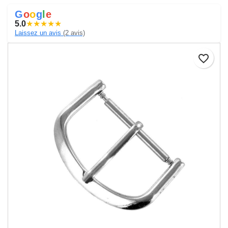
G
o
o
g
l
e
5.0
★
★
★
★
★
Laissez un avis
(2 avis)
favorite_border