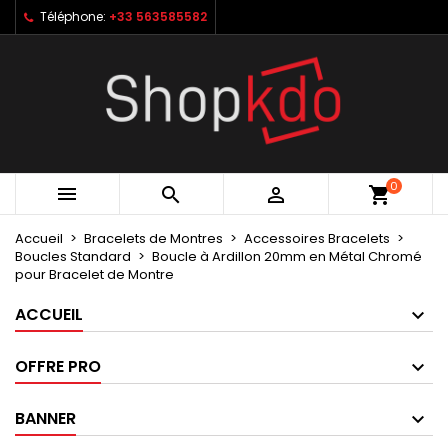
Téléphone:
+33 563585582
×
×
×
My wishlists
Créer une liste d'envies
Connexion
Create new list
add_circle_outline
Vous devez être connecté pour ajouter des produits
Nom de la liste d'envies
à votre liste d'envies.
Annuler
Connexion
0



shopping_cart
Annuler
Créer une liste d'envies
Accueil
Bracelets de Montres
Accessoires Bracelets
Boucles Standard
Boucle à Ardillon 20mm en Métal Chromé
pour Bracelet de Montre
ACCUEIL
OFFRE PRO
BANNER