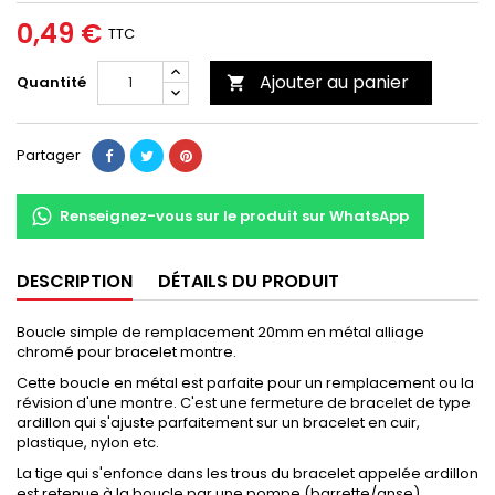
0,49 €
TTC
Ajouter au panier
Quantité

Partager
Renseignez-vous sur le produit sur WhatsApp
DESCRIPTION
DÉTAILS DU PRODUIT
Boucle simple de remplacement 20mm en métal alliage
chromé pour bracelet montre.
Cette boucle en métal est parfaite pour un remplacement ou la
révision d'une montre. C'est une fermeture de bracelet de type
ardillon qui s'ajuste parfaitement sur un bracelet en cuir,
plastique, nylon etc.
La tige qui s'enfonce dans les trous du bracelet appelée ardillon
est retenue à la boucle par une pompe (barrette/anse).