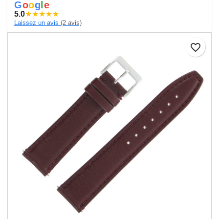
G
o
o
g
l
e
5.0
★
★
★
★
★
Laissez un avis
(2 avis)
favorite_border