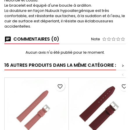
rebordé et cousu.
Le bracelet est équipé d'une boucle à ardillon.
La doublure en façon Nubuck hypoallergénique est très
confortable, est résistante aux taches, à la sudation et à l'eau, le
cuir de surface est déperlant, il résiste aux éclaboussures
accidentelles.
COMMENTAIRES (0)
Note
Aucun avis n'a été publié pour le moment.
16 AUTRES PRODUITS DANS LA MÊME CATÉGORIE :
>
<
favorite_border
favorite_border