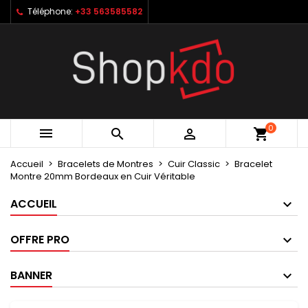
Téléphone:
+33 563585582
×
×
×
My wishlists
Créer une liste d'envies
Connexion
Create new list
add_circle_outline
Vous devez être connecté pour ajouter des produits
Nom de la liste d'envies
à votre liste d'envies.
Annuler
Connexion
0



shopping_cart
Annuler
Créer une liste d'envies
Accueil
Bracelets de Montres
Cuir Classic
Bracelet
Montre 20mm Bordeaux en Cuir Véritable
ACCUEIL
OFFRE PRO
BANNER