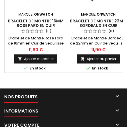
MARQUE:
ONWATCH
MARQUE:
ONWATCH
BRACELET DE MONTRE 16MM
BRACELET DE MONTRE 22MM
ROSE FARD EN CUIR
BORDEAUX EN CUIR
VÉRITABLE FABRICATION
VÉRITABLE FABRICATION
(0)
(0)
ARTISANALE
ARTISANALE
Bracelet de Montre Rose Fard
Bracelet de Montre Bordeaux
de 16mm en Cuir de veau lisse
de 22mm en Cuir de veau lisse
pleine fleur Valencia.
pleine fleur Valencia.
11,90 €
11,90 €
Fabrication Européenne 100%
Fabrication Artisanale
artisanale Made In Spain
Européenne.
Ajouter au panier
Ajouter au panier




En stock
En stock

NOS PRODUITS

INFORMATIONS

VOTRE COMPTE