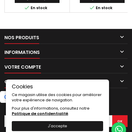


En stock
En stock

NOS PRODUITS

INFORMATIONS

VOTRE COMPTE

CONTACT
Cookies
Ce magasin utilise des cookies pour améliorer
G
o
o
g
l
e
5.0
★
★
★
★
★
Laissez un avis
(2 avis)
votre expérience de navigation.
Pour plus d'informations, consultez notre
LETTRE D'INFORMATIONS
Politique de confidentialité
.
J'accepte