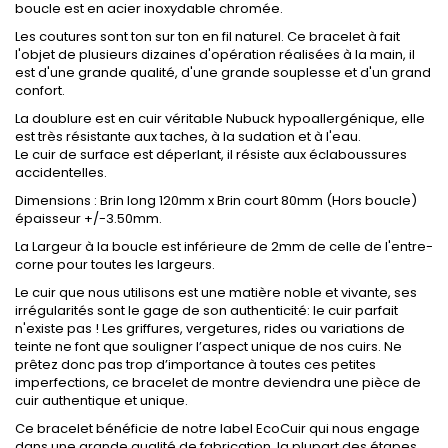
boucle est en acier inoxydable chromée.
Les coutures sont ton sur ton en fil naturel. Ce bracelet à fait
l'objet de plusieurs dizaines d'opération réalisées à la main, il
est d'une grande qualité, d'une grande souplesse et d'un grand
confort.
La doublure est en cuir véritable Nubuck hypoallergénique, elle
est très résistante aux taches, à la sudation et à l'eau.
Le cuir de surface est déperlant, il résiste aux éclaboussures
accidentelles.
Dimensions : Brin long 120mm x Brin court 80mm (Hors boucle)
épaisseur +/-3.50mm.
La Largeur à la boucle est inférieure de 2mm de celle de l'entre-
corne pour toutes les largeurs.
Le cuir que nous utilisons est une matière noble et vivante, ses
irrégularités sont le gage de son authenticité: le cuir parfait
n'existe pas ! Les griffures, vergetures, rides ou variations de
teinte ne font que souligner l’aspect unique de nos cuirs. Ne
prêtez donc pas trop d’importance à toutes ces petites
imperfections, ce bracelet de montre deviendra une pièce de
cuir authentique et unique.
Ce bracelet bénéficie de notre label EcoCuir qui nous engage
dans une grande qualité de fabrication, la plupart des étapes