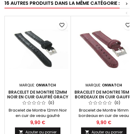
16 AUTRES PRODUITS DANS LA MÊME CATÉGORIE :
>
<
favorite_border
favorite_border
MARQUE:
ONWATCH
MARQUE:
ONWATCH
BRACELET DE MONTRE 12MM
BRACELET DE MONTRE 16MM
NOIR EN CUIR GAUFRÉ GRACY
BORDEAUX EN CUIR GAUFRÉ
PAILLETÉ ARTISANAL
GRACY PAILLETÉ ARTISANAL
(0)
(0)
Bracelet de Montre 12mm Noir
Bracelet de Montre 16mm
en cuir de veau gaufré
bordeaux en cuir de veau
fantaisie pailleté Gracy.
gaufré fantaisie pailleté Gracy.
9,90 €
9,90 €
Fabrication Artisanale
Fabrication Artisanale
Européenne, Made In Spain
Européenne, Made In Spain
Ajouter au panier
Ajouter au panier

