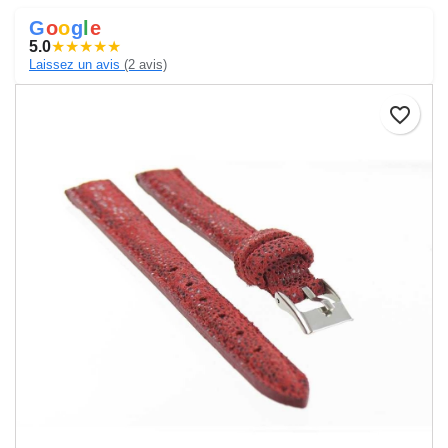
G
o
o
g
l
e
5.0
★
★
★
★
★
Laissez un avis
(2 avis)
favorite_border