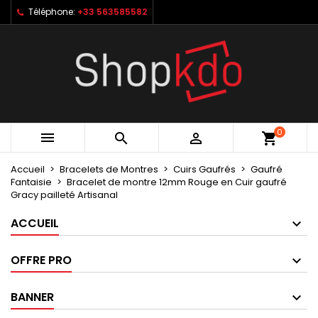
Téléphone:
+33 563585582
×
×
×
My wishlists
Créer une liste d'envies
Connexion
Create new list
add_circle_outline
Vous devez être connecté pour ajouter des produits
Nom de la liste d'envies
à votre liste d'envies.
Annuler
Connexion
0



shopping_cart
Annuler
Créer une liste d'envies
Accueil
Bracelets de Montres
Cuirs Gaufrés
Gaufré
Fantaisie
Bracelet de montre 12mm Rouge en Cuir gaufré
Gracy pailleté Artisanal
ACCUEIL
OFFRE PRO
BANNER