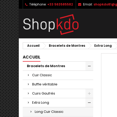
Téléphone:
+33 563585582
Email:
shopkdo81@g
M
C
C
add_circle_outline
Vo
No
d'e
Accueil
Bracelets de Montres
Extra Long
ACCUEIL
Bracelets de Montres
Cuir Classic
Buffle véritable
Cuirs Gaufrés
Extra Long
Long Cuir Classic