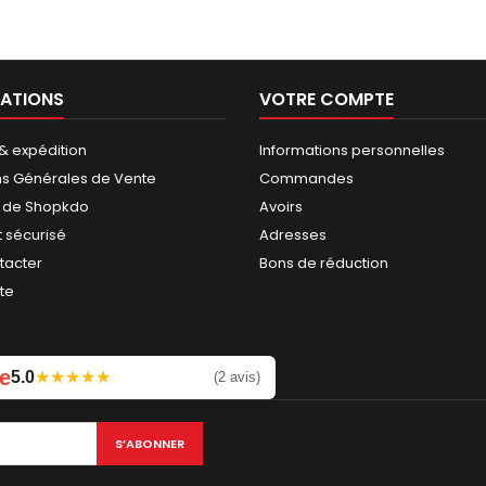
ATIONS
VOTRE COMPTE
 & expédition
Informations personnelles
ns Générales de Vente
Commandes
 de Shopkdo
Avoirs
 sécurisé
Adresses
tacter
Bons de réduction
ite
e
5.0
★
★
★
★
★
Laissez un avis
(2 avis)