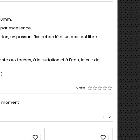
.50mm.
 par excellence.
 ton, un passant fixe rebordé et un passant libre
te aux taches, à la sudation et à l'eau, le cuir de
m)
Note
le moment.
<
>
favorite_border
favorite_border