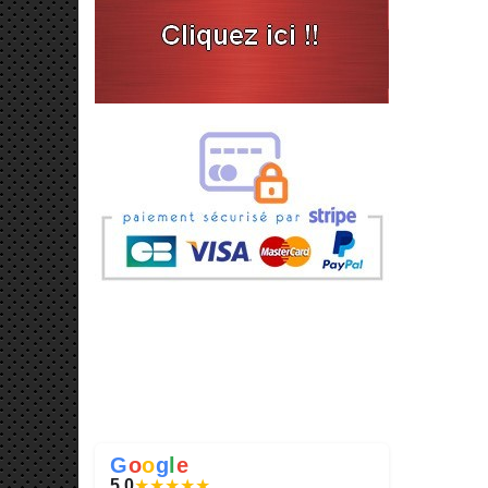
G
o
o
g
l
e
5.0
★
★
★
★
★