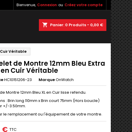
Bienvenue,
Connexion
ou
Créez votre compte
×
×
×
shopping_cart
Panier:
0
Produits - 0,00 €
Cuir Véritable
n
elet de Montre 12mm Bleu Extra
s
en Cuir Véritable
ce
HC10151206-23
Marque
OnWatch
 de Montre 12mm Bleu XL en Cuir lisse refendu.
ns : Brin long 110mm x Brin court 75mm (Hors boucle)
r +/-3.50mm.
ur le remplacement ou l'équipement de votre montre.
0 €
TTC