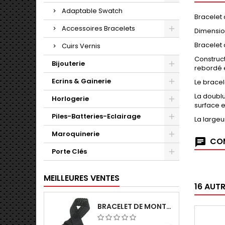
Adaptable Swatch
Bracelet 
Accessoires Bracelets
Dimension
Bracelet 
Cuirs Vernis
Construct
Bijouterie
rebordé 
Ecrins & Gainerie
Le bracel
La doublu
Horlogerie
surface e
Piles-Batteries-Eclairage
La largeu
Maroquinerie
COM
Porte Clés
MEILLEURES VENTES
16 AUT
BRACELET DE MONTRE 16MM NOIR PERLON EN NYLON TRESSÉ FABRICATION ARTISANALE