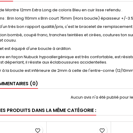
de Montre 12mm Extra Long de coloris Bleu en cuir lisse refendu .
s : Brin long 110mm x Brin court 75mm (Hors boucle) épaisseur +/-3
d'un très bon rapport qualité/prix, c'est le bracelet de remplacement
ion bombé, coupé franc, tranches teintées et cirées, coutures ton sur
et cousu.
et est équipé d'une boucle à ardillon.
re en façon Nubuck hypoallergénique est très confortable, est résistan
st déperlant, il résiste aux éclaboussures accidentelles.
r à la boucle est inférieure de 2mm à celle de l'entre-corne (12/10m
MENTAIRES (0)
Aucun avis n'a été publié pour 
RES PRODUITS DANS LA MÊME CATÉGORIE :
favorite_border
favorite_border