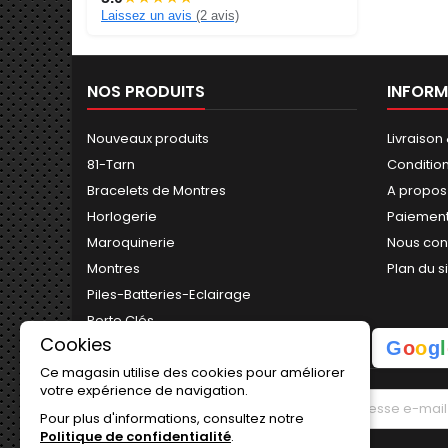
Laissez un avis
(2 avis)
NOS PRODUITS
INFORM
Nouveaux produits
Livraison
81-Tarn
Conditio
Bracelets de Montres
A propos
Horlogerie
Paiement
Maroquinerie
Nous con
Montres
Plan du s
Piles-Batteries-Eclairage
Porte Clés
Cookies
G
o
o
g
l
Ce magasin utilise des cookies pour améliorer
votre expérience de navigation.
LETTRE D'INFORMATIONS
Pour plus d'informations, consultez notre
Politique de confidentialité
.