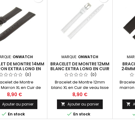
ARQUE:
ONWATCH
MARQUE:
ONWATCH
MAR
LET DE MONTRE 14MM
BRACELET DE MONTRE 12MM
BRACE
ON EXTRA LONG EN
BLANC EXTRA LONG EN CUIR
24MM
IR FABRICATION
FABRICATION ARTISANALE
LONG EN
(0)
(0)
ARTISANALE
A
acelet de Montre
Bracelet de Montre 12mm
Bracel
Marron XL en Cuir de
blanc XL en Cuir de veau lisse
marron 
u lisse pleine fleur
pleine fleur "Valencia".
lisse ple
8,90 €
8,90 €
cia". Dimensions : Brin
Dimensions : Brin long 125mm x
Dimension
5mm x Brin court 90mm
Brin court 90mm (Hors boucle)
Brin cour
Ajouter au panier
Ajouter au panier
A


s boucle) épaisseur
épaisseur +/-3.50mm. Idéal
épaisseu


En stock
En stock
.50mm. Idéal pour le
pour le remplacement ou
pour l
emplacement ou
l'équipement de votre montre.
l'équipem
ement de votre montre.
Made In Spain, fabrication
Made In
In Spain, Fabrication
artisanale.