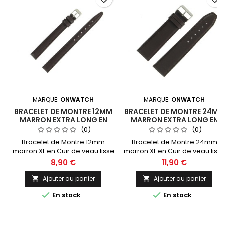
MARQUE:
ONWATCH
MARQUE:
ONWATCH
BRACELET DE MONTRE 12MM
BRACELET DE MONTRE 24MM
MARRON EXTRA LONG EN
MARRON EXTRA LONG EN
CUIR FABRICATION
CUIR FABRICATION
(0)
(0)
ARTISANALE
ARTISANALE
Bracelet de Montre 12mm
Bracelet de Montre 24mm
marron XL en Cuir de veau lisse
marron XL en Cuir de veau liss
pleine fleur "Valencia".
pleine fleur "Valencia".
8,90 €
11,90 €
Dimensions : Brin long 125mm x
Dimensions : Brin long 125mm x
Brin court 90mm (Hors boucle)
Brin court 90mm (Hors boucle)
Ajouter au panier
Ajouter au panier


épaisseur +/-3.50mm. Idéal
épaisseur +/-3.50mm. Idéal


En stock
En stock
pour le remplacement ou
pour le remplacement ou
l'équipement de votre montre.
l'équipement de votre montre.
Made In Spain, fabrication
Made In Spain, fabrication
artisanale.
artisanale.