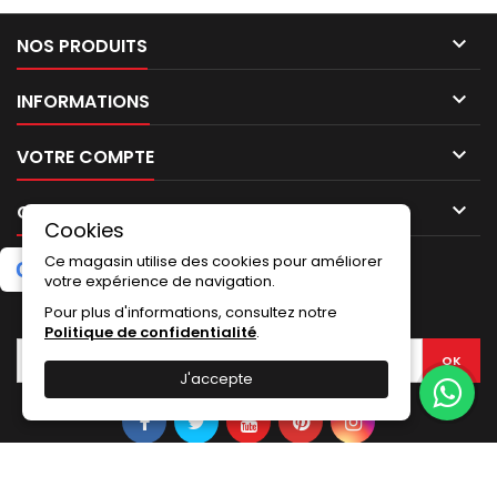

NOS PRODUITS

INFORMATIONS

VOTRE COMPTE

CONTACT
Cookies
Ce magasin utilise des cookies pour améliorer
G
o
o
g
l
e
5.0
★
★
★
★
★
Laissez un avis
(2 avis)
votre expérience de navigation.
Pour plus d'informations, consultez notre
LETTRE D'INFORMATIONS
Politique de confidentialité
.
J'accepte
© Copyright 2026 Shopkdo. Tous droits réservés.