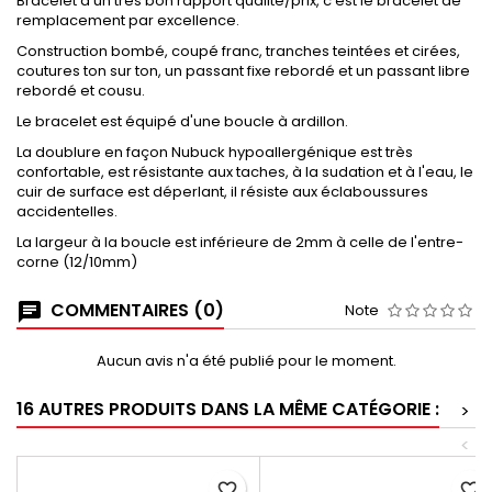
Bracelet d'un très bon rapport qualité/prix, c'est le bracelet de
remplacement par excellence.
Construction bombé, coupé franc, tranches teintées et cirées,
coutures ton sur ton, un passant fixe rebordé et un passant libre
rebordé et cousu.
Le bracelet est équipé d'une boucle à ardillon.
La doublure en façon Nubuck hypoallergénique est très
confortable, est résistante aux taches, à la sudation et à l'eau, le
cuir de surface est déperlant, il résiste aux éclaboussures
accidentelles.
La largeur à la boucle est inférieure de 2mm à celle de l'entre-
corne (12/10mm)
COMMENTAIRES (0)
Note
Aucun avis n'a été publié pour le moment.
16 AUTRES PRODUITS DANS LA MÊME CATÉGORIE :
>
<
favorite_border
favorite_border