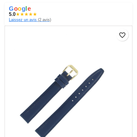
G
o
o
g
l
e
5.0
★
★
★
★
★
Laissez un avis
(2 avis)
favorite_border