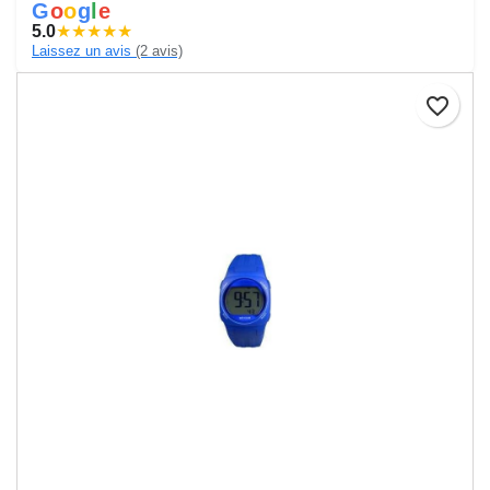
G
o
o
g
l
e
5.0
★
★
★
★
★
Laissez un avis
(2 avis)
favorite_border