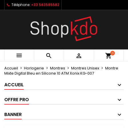
Téléphone:
+33 563585582
×
×
×
My wishlists
Créer une liste d'envies
Connexion
Create new list
add_circle_outline
Vous devez être connecté pour ajouter des produits
Nom de la liste d'envies
à votre liste d'envies.
Annuler
Connexion
0



shopping_cart
Annuler
Créer une liste d'envies
Accueil
Horlogerie
Montres
Montres Unisex
Montre
Mixte Digital Bleu en Silicone 10 ATM Xonix KG-007
ACCUEIL
OFFRE PRO
BANNER