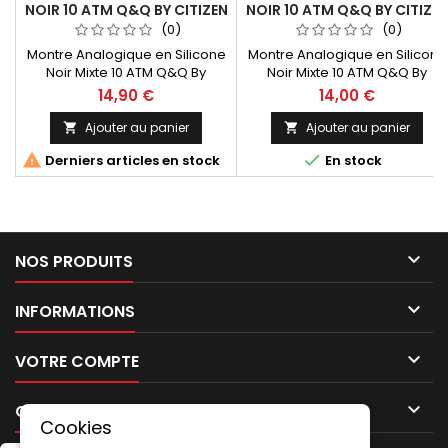
NOIR 10 ATM Q&Q BY CITIZEN
NOIR 10 ATM Q&Q BY CITIZE
VP02J002-238
VQ50J004-236
(0)
(0)
Montre Analogique en Silicone
Montre Analogique en Silicone
Noir Mixte 10 ATM Q&Q By
Noir Mixte 10 ATM Q&Q By
Citizen VP02J002Fabrication au
Citizen VQ50J004Fabrication
14,90 €
14,00 €
Japon. Silicone Women's
au Japon. Silicone Women's
Watch Black Analogue 10 ATM
Watch Black Analogue 10 ATM
Ajouter au panier
Ajouter au panier


Q&Q By
Q&Q By


Derniers articles en stock
En stock
Citizen VP02J002Fabrication In
Citizen VQ50J004Fabrication In
Japan
Japan

NOS PRODUITS

INFORMATIONS

VOTRE COMPTE

CONTACT
Cookies