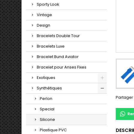
Sporty Look
Vintage
Design
Bracelets Double Tour
Bracelets Luxe
Bracelet Bund Aviator
Bracelet pour Anses Fixes
Exotiques
Synthétiques
Partager
Perlon
Special
Re
Silicone
DESCRI
Plastique PVC