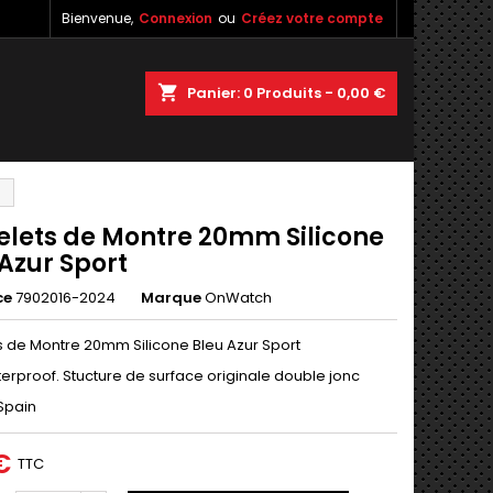
Bienvenue,
Connexion
ou
Créez votre compte
×
×
×
shopping_cart
Panier:
0
Produits - 0,00 €
n
elets de Montre 20mm Silicone
s
Azur Sport
ce
7902016-2024
Marque
OnWatch
s de Montre 20mm Silicone Bleu Azur Sport
erproof. Stucture de surface originale double jonc
Spain
€
TTC