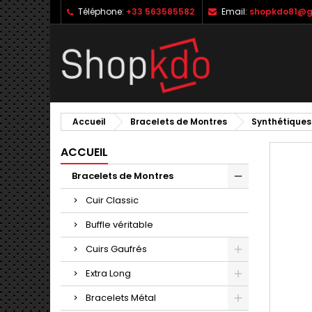
Téléphone:
+33 563585582
Email:
shopkdo81@g
M
C
C
add_circle_outline
Vo
No
d'e
Accueil
Bracelets de Montres
Synthétiques
ACCUEIL
Bracelets de Montres
Cuir Classic
Buffle véritable
Cuirs Gaufrés
Extra Long
Bracelets Métal