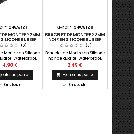
QUE:
ONWATCH
MARQUE:
ONWATCH
MARQU
T DE MONTRE 22MM
BRACELET DE MONTRE 22MM
BRACELE
 SILICONE RUBBER
NOIR EN SILICONE RUBBER
18MM SI
T WATERPROOF
(0)
(0)
de Montre en Silicone
Bracelet de Montre en Silicone
Bracelets
qualité, Waterproof,
noir de qualité, Waterproof,
Silicone 
ur 22mm. Touché
Largeur 22mm. Touché
Waterpro
4,90 €
2,49 €
e, très bonne
Gomme, très bonne
surface ori
e aux UV, à l'eau de
résistance aux UV, à l'eau de
Mad
jouter au panier
Ajouter au panier
Ajo


aux détergents.
mer, aux détergents.



En stock
En stock
à la taille du poignet.