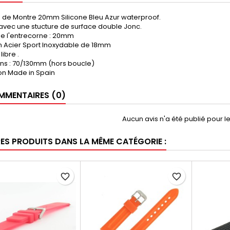
s de Montre 20mm Silicone Bleu Azur waterproof.
avec une stucture de surface double Jonc.
de l'entrecorne : 20mm
n Acier Sport Inoxydable de 18mm
libre .
ns : 70/130mm (hors boucle)
on Made in Spain
MENTAIRES (0)
Aucun avis n'a été publié pour 
RES PRODUITS DANS LA MÊME CATÉGORIE :
favorite_border
favorite_border