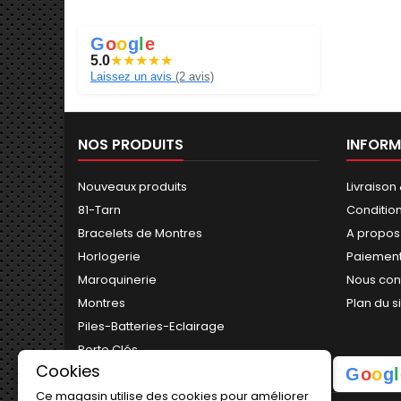
G
o
o
g
l
e
5.0
★
★
★
★
★
Laissez un avis
(2 avis)
NOS PRODUITS
INFORM
Nouveaux produits
Livraison
81-Tarn
Conditio
Bracelets de Montres
A propos
Horlogerie
Paiement
Maroquinerie
Nous con
Montres
Plan du s
Piles-Batteries-Eclairage
Porte Clés
Cookies
G
o
o
g
l
Ce magasin utilise des cookies pour améliorer