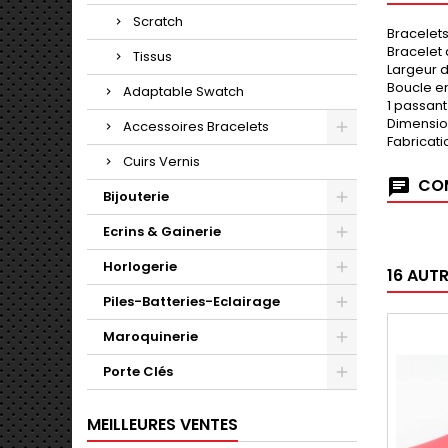
Scratch
Bracelet
Bracelet 
Tissus
Largeur 
Boucle e
Adaptable Swatch
1 passant 
Dimensio
Accessoires Bracelets
Fabricati
Cuirs Vernis
COM
Bijouterie
Ecrins & Gainerie
Horlogerie
16 AUT
Piles-Batteries-Eclairage
Maroquinerie
Porte Clés
MEILLEURES VENTES