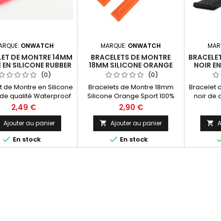
ARQUE:
ONWATCH
MARQUE:
ONWATCH
MAR
LET DE MONTRE 14MM
BRACELETS DE MONTRE
BRACELE
EN SILICONE RUBBER
18MM SILICONE ORANGE
NOIR EN
SPORT
SPOR
(0)
(0)
t de Montre en Silicone
Bracelets de Montre 18mm
Bracelet 
de qualité Waterproof
Silicone Orange Sport 100%
noir de 
 14mm. Touché Gomme,
Waterproof. Stucture de
Large
2,49 €
2,90 €
nne résistance aux UV,
surface originale double jonc
Gomm
l'eau de mer, aux
Made In Spain
résistanc
Ajouter au panier
Ajouter au panier
A


détergents.
mer, 


En stock
En stock
Ajustable 