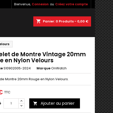
Bienvenue,
Connexion
ou
Créez votre compte
×
×
×
shopping_cart
Panier:
0
Produits - 0,00 €
elours
n
elet de Montre Vintage 20mm
s
e en Nylon Velours
ce
S10902005-2024
Marque
OnWatch
 de Montre 20mm Rouge en Nylon Velours.
€
TTC
Ajouter au panier
é
