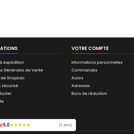
ATIONS
VOTRE COMPTE
 & expédition
Informations personnelles
ns Générales de Vente
Commandes
 de Shopkdo
Avoirs
 sécurisé
Adresses
tacter
Bons de réduction
ite
e
5.0
★
★
★
★
★
Laissez un avis
(2 avis)