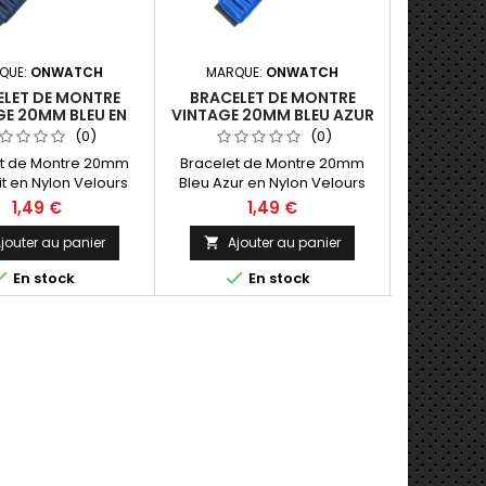
QUE:
ONWATCH
MARQUE:
ONWATCH
MARQU
LET DE MONTRE
BRACELET DE MONTRE
BRACEL
GE 20MM BLEU EN
VINTAGE 20MM BLEU AZUR
VINTAGE 
ELOURS FANTAISIE
EN NYLON VELOURS
NYLON VEL
(0)
(0)
FANTAISIE
et de Montre 20mm
Bracelet de Montre 20mm
Bracelet
it en Nylon Velours
Bleu Azur en Nylon Velours
Jaune en
Fantaisie
Fantaisie
F
1,49 €
1,49 €
jouter au panier
Ajouter au panier
Ajo





En stock
En stock