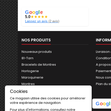
G
o
o
g
l
e
5.0
★
★
★
★
★
Laissez un avis
(2 avis)
NOS PRODUITS
INFORM
Nouveaux produits
Livraison
81-Tarn
Conditio
Bracelets de Montres
A propos
Horlogerie
Paiement
Maroquinerie
Nous con
Montres
Plan du s
Piles-Batteries-Eclairage
Cookies
Porte Clés
Ce magasin utilise des cookies pour améliorer
votre expérience de navigation.
G
o
o
g
l
Pour plus d'informations, consultez notre