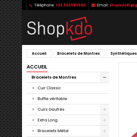
Téléphone:
+33 563585582
Email:
shopkdo81@g
M
C
C
add_circle_outline
Vo
No
d'e
Accueil
Bracelets de Montres
Synthétiques
ACCUEIL
Bracelets de Montres
Cuir Classic
Buffle véritable
Cuirs Gaufrés
Extra Long
Bracelets Métal