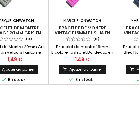
ARQUE:
ONWATCH
MARQUE:
ONWATCH
MAR
CELET DE MONTRE
BRACELET DE MONTRE
BRACE
AGE 20MM GRIS EN
VINTAGE 18MM FUSHIA EN
VINTA
 VELOURS FANTAISIE
NYLON VELOURS
NYLON V
(0)
(0)
t de Montre 20mm Gris
Bracelet de montre 18mm
Bracel
lon Velours Fantaisie
Bicolore Fushia et Bordeaux en
Bleu Nu
Nylon Velours.
1,49 €
1,49 €
Ajouter au panier
Ajouter au panier
A




En stock
En stock