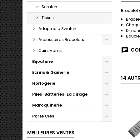
Scratch
Bracelet
Tissus
Bracel
Chaque
Adaptable Swatch
Dimens
Boucle
Accessoires Bracelets
COM
Cuirs Vernis
Bijouterie
Ecrins & Gainerie
14 AUT
Horlogerie
Piles-Batteries-Eclairage
Maroquinerie
Porte Clés
MEILLEURES VENTES