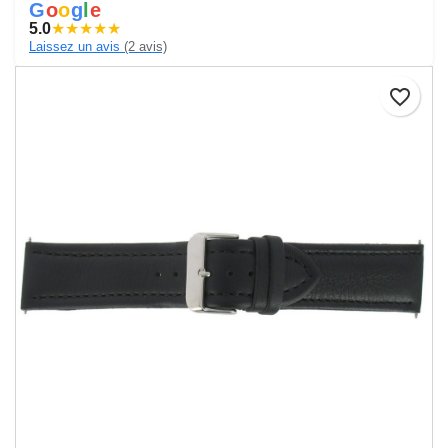
G
o
o
g
l
e
5.0
★
★
★
★
★
Laissez un avis
(2 avis)
favorite_border