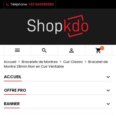
Téléphone:
+33 563585582
×
×
×
My wishlists
Créer une liste d'envies
Connexion
Create new list
add_circle_outline
Vous devez être connecté pour ajouter des produits
Nom de la liste d'envies
à votre liste d'envies.
Annuler
Connexion
0



shopping_cart
Annuler
Créer une liste d'envies
Accueil
Bracelets de Montres
Cuir Classic
Bracelet de
Montre 28mm Noir en Cuir Véritable
ACCUEIL
OFFRE PRO
BANNER