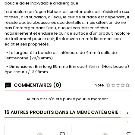
boucle acier inoxydable anallergique.
La doublure en façon Nubuck est confortable, est résistante aux
taches , à la sudation, à l'eau, le cuir de surface est déperlant , il
résiste aux éclaboussures accidentelles, mais attention de ne
pas l'immerger dans l'eau, auquel cas laisser sécher
naturellement et enduire le cuir de surface d'un produit incolore
de traitement pour le cuir, il retrouvera immédiatement son
éclat et ses propriétés.
- La largeur à la boucle est inférieure de 4mm à celle de
l'entrecorne (28/24mm)
- Dimensions : Brin long 115mm x Brin court 75mm (Hors boucle)
épaisseur +/-3.98mm.
COMMENTAIRES (0)
Note
Aucun avis n'a été publié pour le moment.
16 AUTRES PRODUITS DANS LA MÊME CATÉGORIE :
>
<
favorite_border
favorite_border