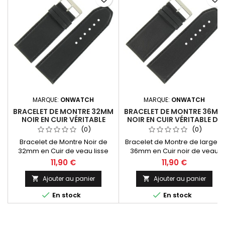
MARQUE:
ONWATCH
MARQUE:
ONWATCH
BRACELET DE MONTRE 32MM
BRACELET DE MONTRE 36MM
NOIR EN CUIR VÉRITABLE
NOIR EN CUIR VÉRITABLE DE
FABRICATION ARTISANALE
FABRICATION ARTISANALE
(0)
(0)
Bracelet de Montre Noir de
Bracelet de Montre de largeur
32mm en Cuir de veau lisse
36mm en Cuir noir de veau
pleine fleur Valencia.
lisse pleine fleur Valencia.
11,90 €
11,90 €
Fabrication Artisanale
Fabrication Artisanale
Européenne.
Européenne.
Ajouter au panier
Ajouter au panier




En stock
En stock