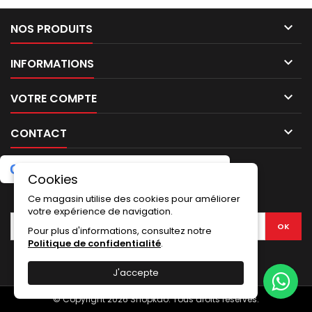

NOS PRODUITS

INFORMATIONS

VOTRE COMPTE

CONTACT
G
o
o
g
l
e
5.0
★
★
★
★
★
Laissez un avis
(2 avis)
Cookies
LETTRE D'INFORMATIONS
Ce magasin utilise des cookies pour améliorer
votre expérience de navigation.
Pour plus d'informations, consultez notre
Politique de confidentialité
.
J'accepte
© Copyright 2026 Shopkdo. Tous droits réservés.