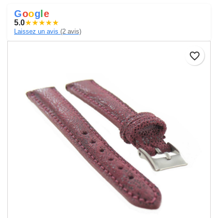
G
o
o
g
l
e
5.0
★
★
★
★
★
Laissez un avis
(2 avis)
favorite_border