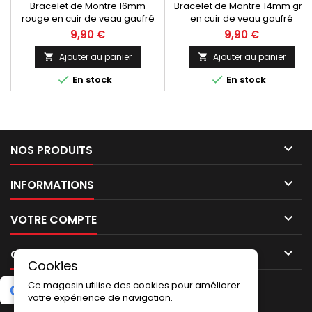
Bracelet de Montre 16mm
Bracelet de Montre 14mm gris
rouge en cuir de veau gaufré
en cuir de veau gaufré
fantaisie pailleté Gracy.
fantaisie pailleté Gracy.
9,90 €
9,90 €
Fabrication Artisanale
Fabrication Artisanale
Européenne, Made In Spain
Européenne, Made In Spain
Ajouter au panier
Ajouter au panier




En stock
En stock

NOS PRODUITS

INFORMATIONS

VOTRE COMPTE

CONTACT
Cookies
Ce magasin utilise des cookies pour améliorer
G
o
o
g
l
e
5.0
★
★
★
★
★
Laissez un avis
(2 avis)
votre expérience de navigation.