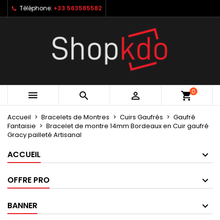
Téléphone:
+33 563585582
×
×
×
My wishlists
Créer une liste d'envies
Connexion
Create new list
add_circle_outline
Vous devez être connecté pour ajouter des produits
Nom de la liste d'envies
à votre liste d'envies.
Annuler
Connexion
0



shopping_cart
Annuler
Créer une liste d'envies
Accueil
Bracelets de Montres
Cuirs Gaufrés
Gaufré
Fantaisie
Bracelet de montre 14mm Bordeaux en Cuir gaufré
Gracy pailleté Artisanal
ACCUEIL
OFFRE PRO
BANNER