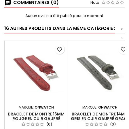
COMMENTAIRES (0)
Note
Aucun avis n'a été publié pour le moment.
16 AUTRES PRODUITS DANS LA MÊME CATÉGORIE :
>
<
favorite_border
favorite_border
MARQUE:
ONWATCH
MARQUE:
ONWATCH
BRACELET DE MONTRE 16MM
BRACELET DE MONTRE 14MM
ROUGE EN CUIR GAUFRÉ
GRIS EN CUIR GAUFRÉ GRAC
GRACY PAILLETÉ ARTISANAL
PAILLETÉ ARTISANAL
(0)
(0)