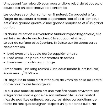
Un passant fixe rebordé et un passant libre rebordé et cousu, la
boucle est en acier inoxydable chromée.
Les coutures sont ton sur ton en fil naturel. Ce bracelet à fait
l'objet de plusieurs dizaines d'opération réalisées à la main, il
est d'une grande qualité, d'une grande souplesse et d'un grand
confort.
La doublure est en cuir véritable Nubuck hypoallergénique, elle
est très résistante aux taches, à la sudation et à l'eau.
Le cuir de surface est déperlant, il résiste aux éclaboussures
accidentelles.
Livré avec une boucle dorée supplémentaire.
Livré avec une paire de barrettes assorties.
Livré avec un outil de montage.
Dimensions : Brin long 120mm x Brin court 80mm (Hors boucle)
épaisseur +/-3.50mm.
La Largeur à la boucle est inférieure de 2mm de celle de l'entre-
corne pour toutes les largeurs.
Le cuir que nous utilisons est une matière noble et vivante, ses
irrégularités sont le gage de son authenticité: le cuir parfait
n'existe pas ! Les griffures, vergetures, rides ou variations de
teinte ne font que souligner l’aspect unique de nos cuirs. Ne