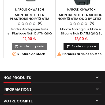
MARQUE:
ONWATCH
MARQUE:
ONWATCH
MONTRE MIXTE EN
MONTRE MIXTE EN SILICONE
PLASTIQUE NOIR 10 ATM
NOIR 10 ATM Q&Q BY CITIZE
Q&Q BY CITIZEN VP34J010-
VP94J001-336
(0)
(0)
346
Montre Analogique Mixte
Montre Analogique Mixte en
en Plastique Noir 10 ATM Q&Q
Silicone Noir 10 ATM Q&Q By
By Citizen VP34J010Fabrication
Citizen VP94J001Fabrication au
12,90 €
12,90 €
au Japon. Plastic Mixed Watch
Japon. Silicone Mixed Watch
Black Analogue 10 ATM Q&Q By
Black Analogue 10 ATM Q&Q By
Ajouter au panier
Ajouter au panier


Citizen VP34J010Fabrication In
Citizen VP94J001Fabrication In


Rupture de stock
Derniers articles en stock
Japan
Japan

NOS PRODUITS

INFORMATIONS

VOTRE COMPTE