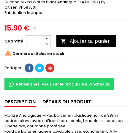
Silicone Mixed Watch Black Analogue 10 ATM Q&Q By
Citizen VP58J001
Fabrication In Japan
15,90 €
TTC
Ajouter au panier
Quantité


Derniers articles en stock
Partager
Renseignez-vous sur le produit sur WhatsApp
DESCRIPTION
DÉTAILS DU PRODUIT
Montre Analogique Mixte, boîtier en plastique noir de 38mm,
cadran blanc avec chiffres fluorescents, bracelet silicone noir,
lunette fixe, couronne protégée.
Fond de boîte en acier inoxydable vissé, étanchéité 10 ATM,