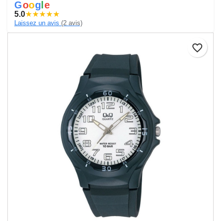
G
o
o
g
l
e
5.0
★
★
★
★
★
Laissez un avis
(2 avis)
favorite_border