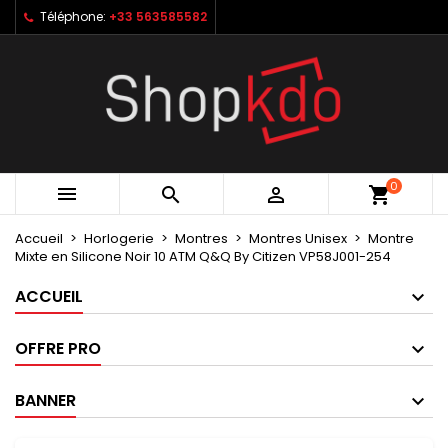
Téléphone:
+33 563585582
×
×
×
My wishlists
Créer une liste d'envies
Connexion
Create new list
add_circle_outline
Vous devez être connecté pour ajouter des produits
Nom de la liste d'envies
à votre liste d'envies.
Annuler
Connexion
0



shopping_cart
Annuler
Créer une liste d'envies
Accueil
Horlogerie
Montres
Montres Unisex
Montre
Mixte en Silicone Noir 10 ATM Q&Q By Citizen VP58J001-254
ACCUEIL
OFFRE PRO
BANNER