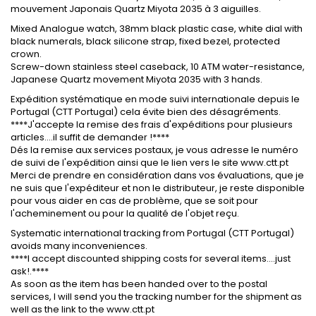
mouvement Japonais Quartz Miyota 2035 à 3 aiguilles.
Mixed Analogue watch, 38mm black plastic case, white dial with
black numerals, black silicone strap, fixed bezel, protected
crown.
Screw-down stainless steel caseback, 10 ATM water-resistance,
Japanese Quartz movement Miyota 2035 with 3 hands.
Expédition systématique en mode suivi internationale depuis le
Portugal (CTT Portugal) cela évite bien des désagréments.
****J'accepte la remise des frais d'expéditions pour plusieurs
articles....il suffit de demander !****
Dés la remise aux services postaux, je vous adresse le numéro
de suivi de l'expédition ainsi que le lien vers le site www.ctt.pt
Merci de prendre en considération dans vos évaluations, que je
ne suis que l'expéditeur et non le distributeur, je reste disponible
pour vous aider en cas de problème, que se soit pour
l'acheminement ou pour la qualité de l'objet reçu.
Systematic international tracking from Portugal (CTT Portugal)
avoids many inconveniences.
****I accept discounted shipping costs for several items....just
ask!.****
As soon as the item has been handed over to the postal
services, I will send you the tracking number for the shipment as
well as the link to the www.ctt.pt