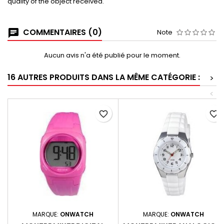
quality of the object received.
COMMENTAIRES (0)
Note
Aucun avis n'a été publié pour le moment.
16 AUTRES PRODUITS DANS LA MÊME CATÉGORIE :
>
<
favorite_border
favorite_border
MARQUE:
ONWATCH
MARQUE:
ONWATCH