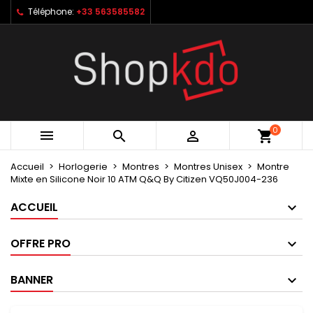
Téléphone:
+33 563585582
×
×
×
My wishlists
Créer une liste d'envies
Connexion
Create new list
add_circle_outline
Vous devez être connecté pour ajouter des produits
Nom de la liste d'envies
à votre liste d'envies.
Annuler
Connexion
0



shopping_cart
Annuler
Créer une liste d'envies
Accueil
Horlogerie
Montres
Montres Unisex
Montre
Mixte en Silicone Noir 10 ATM Q&Q By Citizen VQ50J004-236
ACCUEIL
OFFRE PRO
BANNER