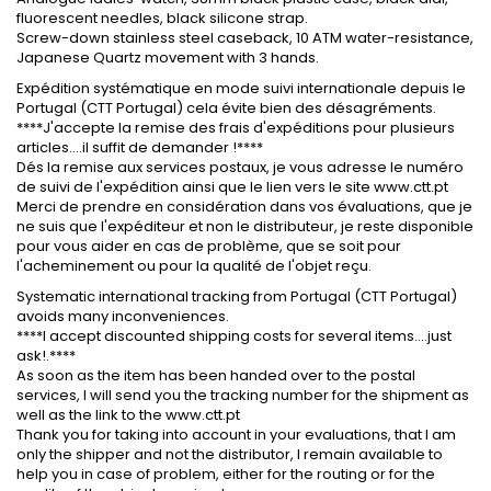
fluorescent needles, black silicone strap.
Screw-down stainless steel caseback, 10 ATM water-resistance,
Japanese Quartz movement with 3 hands.
Expédition systématique en mode suivi internationale depuis le
Portugal (CTT Portugal) cela évite bien des désagréments.
****J'accepte la remise des frais d'expéditions pour plusieurs
articles....il suffit de demander !****
Dés la remise aux services postaux, je vous adresse le numéro
de suivi de l'expédition ainsi que le lien vers le site www.ctt.pt
Merci de prendre en considération dans vos évaluations, que je
ne suis que l'expéditeur et non le distributeur, je reste disponible
pour vous aider en cas de problème, que se soit pour
l'acheminement ou pour la qualité de l'objet reçu.
Systematic international tracking from Portugal (CTT Portugal)
avoids many inconveniences.
****I accept discounted shipping costs for several items....just
ask!.****
As soon as the item has been handed over to the postal
services, I will send you the tracking number for the shipment as
well as the link to the www.ctt.pt
Thank you for taking into account in your evaluations, that I am
only the shipper and not the distributor, I remain available to
help you in case of problem, either for the routing or for the