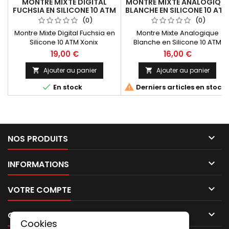
MONTRE MIXTE DIGITAL
MONTRE MIXTE ANALOGIQU
FUCHSIA EN SILICONE 10 ATM
BLANCHE EN SILICONE 10 AT
XONIX KG-005
XONIX PV-001
(0)
(0)
Montre Mixte Digital Fuchsia en
Montre Mixte Analogique
Silicone 10 ATM Xonix
Blanche en Silicone 10 ATM
Fabrication In Japan
Xonix Fabrication In Japan
19,00 €
16,00 €
Dimensions (L*W*H) :
Dimensions (L*W*H) :
44.4*33.0*13.7mm
36.0*28.0*12.0mm
Ajouter au panier
Ajouter au panier




En stock
Derniers articles en stock

NOS PRODUITS

INFORMATIONS

VOTRE COMPTE

CONTACT
Cookies