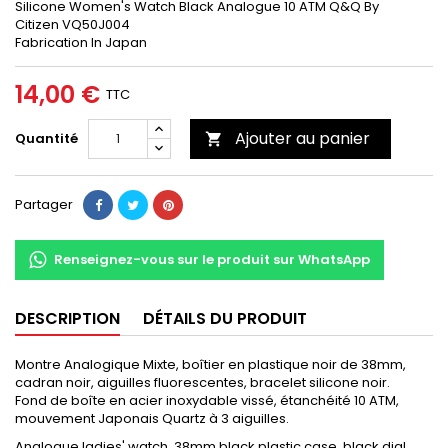
Silicone Women's Watch Black Analogue 10 ATM Q&Q By
Citizen VQ50J004
Fabrication In Japan
14,00 €
TTC
Ajouter au panier
Quantité

Partager
Renseignez-vous sur le produit sur WhatsApp
DESCRIPTION
DÉTAILS DU PRODUIT
Montre Analogique Mixte, boîtier en plastique noir de 38mm,
cadran noir, aiguilles fluorescentes, bracelet silicone noir.
Fond de boîte en acier inoxydable vissé, étanchéité 10 ATM,
mouvement Japonais Quartz à 3 aiguilles.
Analogue ladies' watch, 38mm black plastic case, black dial,