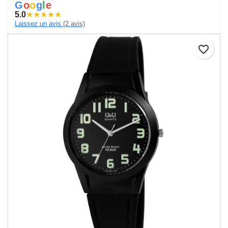
G
o
o
g
l
e
5.0
★
★
★
★
★
Laissez un avis
(2 avis)
favorite_border